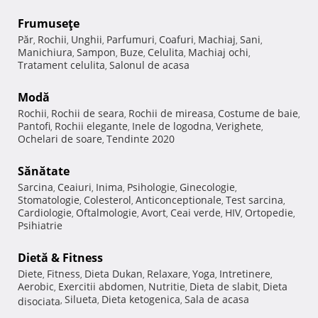
Frumuseţe
Păr
Rochii
Unghii
Parfumuri
Coafuri
Machiaj
Sani
,
,
,
,
,
,
,
Manichiura
Sampon
Buze
Celulita
Machiaj ochi
,
,
,
,
,
Tratament celulita
Salonul de acasa
,
Modă
Rochii
Rochii de seara
Rochii de mireasa
Costume de baie
,
,
,
,
Pantofi
Rochii elegante
Inele de logodna
Verighete
,
,
,
,
Ochelari de soare
Tendinte 2020
,
Sănătate
Sarcina
Ceaiuri
Inima
Psihologie
Ginecologie
,
,
,
,
,
Stomatologie
Colesterol
Anticonceptionale
Test sarcina
,
,
,
,
Cardiologie
Oftalmologie
Avort
Ceai verde
HIV
Ortopedie
,
,
,
,
,
,
Psihiatrie
Dietă & Fitness
Diete
Fitness
Dieta Dukan
Relaxare
Yoga
Intretinere
,
,
,
,
,
,
Aerobic
Exercitii abdomen
Nutritie
Dieta de slabit
Dieta
,
,
,
,
Silueta
Dieta ketogenica
Sala de acasa
disociata
,
,
,