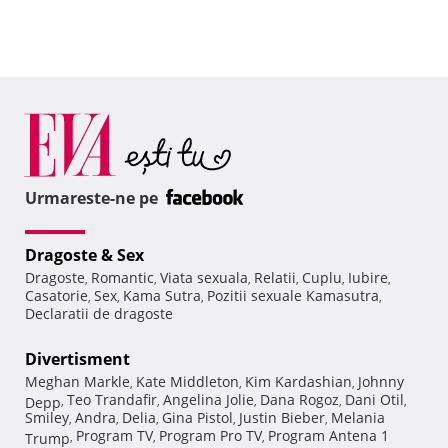
Urmareste-ne pe
Dragoste & Sex
Dragoste
Romantic
Viata sexuala
Relatii
Cuplu
Iubire
,
,
,
,
,
,
Casatorie
Sex
Kama Sutra
Pozitii sexuale Kamasutra
,
,
,
,
Declaratii de dragoste
Divertisment
Meghan Markle
Kate Middleton
Kim Kardashian
Johnny
,
,
,
Teo Trandafir
Angelina Jolie
Dana Rogoz
Dani Otil
Depp
,
,
,
,
,
Smiley
Andra
Delia
Gina Pistol
Justin Bieber
Melania
,
,
,
,
,
Program TV
Program Pro TV
Program Antena 1
Trump
,
,
,