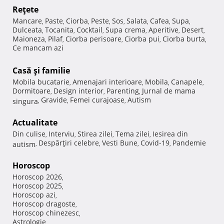
Reţete
Mancare
Paste
Ciorba
Peste
Sos
Salata
Cafea
Supa
,
,
,
,
,
,
,
,
Dulceata
Tocanita
Cocktail
Supa crema
Aperitive
Desert
,
,
,
,
,
,
Maioneza
Pilaf
Ciorba perisoare
Ciorba pui
Ciorba burta
,
,
,
,
,
Ce mancam azi
Casă şi familie
Mobila bucatarie
Amenajari interioare
Mobila
Canapele
,
,
,
,
Dormitoare
Design interior
Parenting
Jurnal de mama
,
,
,
Gravide
Femei curajoase
Autism
singura
,
,
,
Actualitate
Din culise
Interviu
Stirea zilei
Tema zilei
Iesirea din
,
,
,
,
Despărţiri celebre
Vesti Bune
Covid-19
Pandemie
autism
,
,
,
,
Horoscop
Horoscop 2026
,
Horoscop 2025
,
Horoscop azi
,
Horoscop dragoste
,
Horoscop chinezesc
,
Astrologie
,