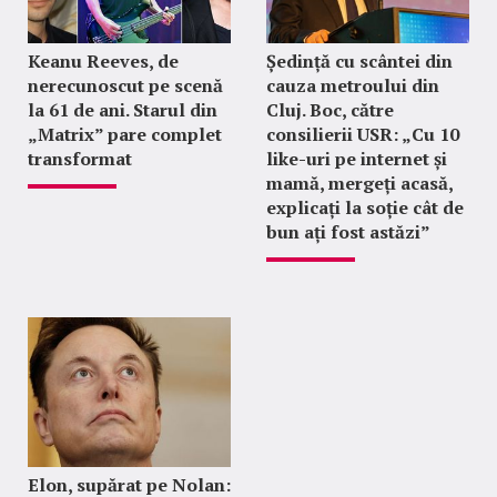
Keanu Reeves, de
Ședință cu scântei din
nerecunoscut pe scenă
cauza metroului din
la 61 de ani. Starul din
Cluj. Boc, către
„Matrix” pare complet
consilierii USR: „Cu 10
transformat
like-uri pe internet și
mamă, mergeți acasă,
explicați la soție cât de
bun ați fost astăzi”
Elon, supărat pe Nolan: