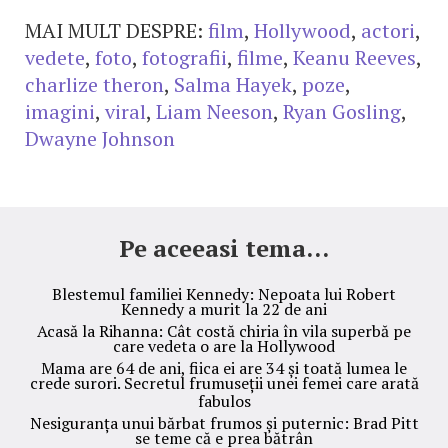
MAI MULT DESPRE:
film
,
Hollywood
,
actori
,
vedete
,
foto
,
fotografii
,
filme
,
Keanu Reeves
,
charlize theron
,
Salma Hayek
,
poze
,
imagini
,
viral
,
Liam Neeson
,
Ryan Gosling
,
Dwayne Johnson
Pe aceeasi tema...
Blestemul familiei Kennedy: Nepoata lui Robert
Kennedy a murit la 22 de ani
Acasă la Rihanna: Cât costă chiria în vila superbă pe
care vedeta o are la Hollywood
Mama are 64 de ani, fiica ei are 34 și toată lumea le
crede surori. Secretul frumuseții unei femei care arată
fabulos
Nesiguranța unui bărbat frumos și puternic: Brad Pitt
se teme că e prea bătrân