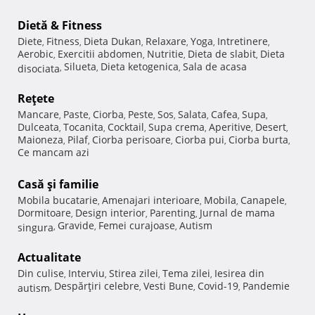
Dietă & Fitness
Diete
Fitness
Dieta Dukan
Relaxare
Yoga
Intretinere
,
,
,
,
,
,
Aerobic
Exercitii abdomen
Nutritie
Dieta de slabit
Dieta
,
,
,
,
Silueta
Dieta ketogenica
Sala de acasa
disociata
,
,
,
Reţete
Mancare
Paste
Ciorba
Peste
Sos
Salata
Cafea
Supa
,
,
,
,
,
,
,
,
Dulceata
Tocanita
Cocktail
Supa crema
Aperitive
Desert
,
,
,
,
,
,
Maioneza
Pilaf
Ciorba perisoare
Ciorba pui
Ciorba burta
,
,
,
,
,
Ce mancam azi
Casă şi familie
Mobila bucatarie
Amenajari interioare
Mobila
Canapele
,
,
,
,
Dormitoare
Design interior
Parenting
Jurnal de mama
,
,
,
Gravide
Femei curajoase
Autism
singura
,
,
,
Actualitate
Din culise
Interviu
Stirea zilei
Tema zilei
Iesirea din
,
,
,
,
Despărţiri celebre
Vesti Bune
Covid-19
Pandemie
autism
,
,
,
,