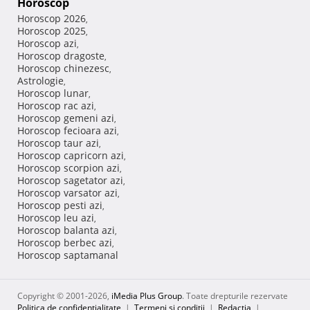
Horoscop
Horoscop 2026
,
Horoscop 2025
,
Horoscop azi
,
Horoscop dragoste
,
Horoscop chinezesc
,
Astrologie
,
Horoscop lunar
,
Horoscop rac azi
,
Horoscop gemeni azi
,
Horoscop fecioara azi
,
Horoscop taur azi
,
Horoscop capricorn azi
,
Horoscop scorpion azi
,
Horoscop sagetator azi
,
Horoscop varsator azi
,
Horoscop pesti azi
,
Horoscop leu azi
,
Horoscop balanta azi
,
Horoscop berbec azi
,
Horoscop saptamanal
Copyright © 2001-2026,
iMedia Plus Group
. Toate drepturile rezervate
Politica de confidențialitate
|
Termeni si conditii
|
Redacţia
|