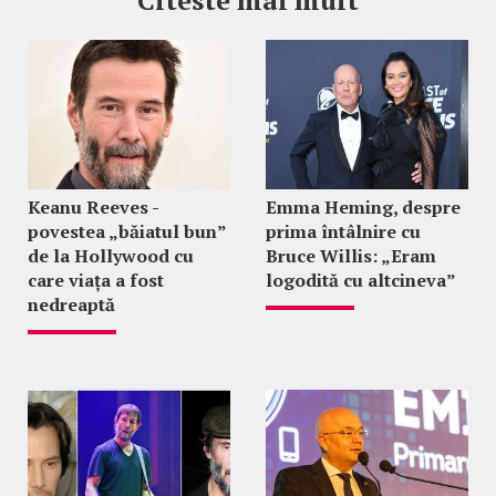
Citeste mai mult
Keanu Reeves -
Emma Heming, despre
povestea „băiatul bun”
prima întâlnire cu
de la Hollywood cu
Bruce Willis: „Eram
care viața a fost
logodită cu altcineva”
nedreaptă