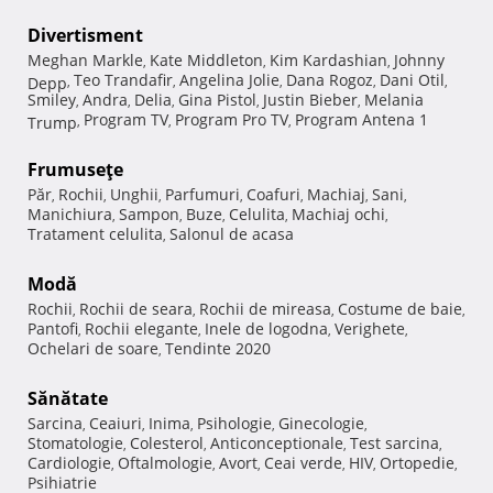
Divertisment
Meghan Markle
Kate Middleton
Kim Kardashian
Johnny
,
,
,
Teo Trandafir
Angelina Jolie
Dana Rogoz
Dani Otil
Depp
,
,
,
,
,
Smiley
Andra
Delia
Gina Pistol
Justin Bieber
Melania
,
,
,
,
,
Program TV
Program Pro TV
Program Antena 1
Trump
,
,
,
Frumuseţe
Păr
Rochii
Unghii
Parfumuri
Coafuri
Machiaj
Sani
,
,
,
,
,
,
,
Manichiura
Sampon
Buze
Celulita
Machiaj ochi
,
,
,
,
,
Tratament celulita
Salonul de acasa
,
Modă
Rochii
Rochii de seara
Rochii de mireasa
Costume de baie
,
,
,
,
Pantofi
Rochii elegante
Inele de logodna
Verighete
,
,
,
,
Ochelari de soare
Tendinte 2020
,
Sănătate
Sarcina
Ceaiuri
Inima
Psihologie
Ginecologie
,
,
,
,
,
Stomatologie
Colesterol
Anticonceptionale
Test sarcina
,
,
,
,
Cardiologie
Oftalmologie
Avort
Ceai verde
HIV
Ortopedie
,
,
,
,
,
,
Psihiatrie