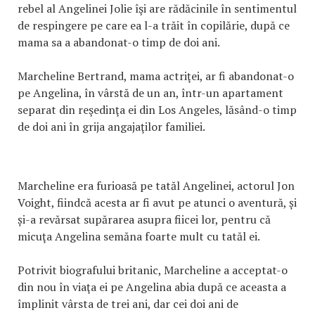
rebel al Angelinei Jolie îşi are rădăcinile în sentimentul
de respingere pe care ea l-a trăit în copilărie, după ce
mama sa a abandonat-o timp de doi ani.
Marcheline Bertrand, mama actriţei, ar fi abandonat-o
pe Angelina, în vârstă de un an, într-un apartament
separat din reşedinţa ei din Los Angeles, lăsând-o timp
de doi ani în grija angajaţilor familiei.
Marcheline era furioasă pe tatăl Angelinei, actorul Jon
Voight, fiindcă acesta ar fi avut pe atunci o aventură, și
și-a revărsat supărarea asupra fiicei lor, pentru că
micuţa Angelina semăna foarte mult cu tatăl ei.
Potrivit biografului britanic, Marcheline a acceptat-o
din nou în viaţa ei pe Angelina abia după ce aceasta a
împlinit vârsta de trei ani, dar cei doi ani de