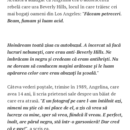
rebelă care ura Beverly Hills, locul în care trăiesc cei
mai bogați oameni din Los Angeles:
"Făceam petreceri.
Beam, fumam și luam acid.
Hoinăream toată ziua cu autobuzul. A încercat să facă
lucruri nebunești, care erau anti-Beverly Hills. Ne
îmbrăcam în negru și credeam că eram antihriști. Nu
ne doream să conducem mașini arătoase și le luam
apărarea celor care erau abuzați la școală."
Câteva vederi poștale, trimise în 1989, Angelina, care
avea 14 ani, îi scria prietenei sale despre un băiat de
care era atrasă.
"E un fotograf pe care l-am întâlnit azi,
nimeni nu știe că-mi place de el, a zis că vrea să
lucreze cu mine, sper să vrea, fiindcă îl vreau. E perfect,
înalt, are părul negru, stă într-o garsonieră! Dar cred
că e gay!"
, a scris ea.