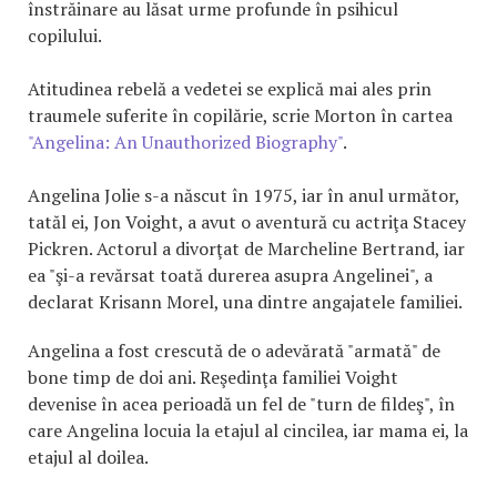
înstrăinare au lăsat urme profunde în psihicul
copilului.
Atitudinea rebelă a vedetei se explică mai ales prin
traumele suferite în copilărie, scrie Morton în cartea
"Angelina: An Unauthorized Biography"
.
Angelina Jolie s-a născut în 1975, iar în anul următor,
tatăl ei, Jon Voight, a avut o aventură cu actriţa Stacey
Pickren. Actorul a divorţat de Marcheline Bertrand, iar
ea "şi-a revărsat toată durerea asupra Angelinei", a
declarat Krisann Morel, una dintre angajatele familiei.
Angelina a fost crescută de o adevărată "armată" de
bone timp de doi ani. Reşedinţa familiei Voight
devenise în acea perioadă un fel de "turn de fildeş", în
care Angelina locuia la etajul al cincilea, iar mama ei, la
etajul al doilea.