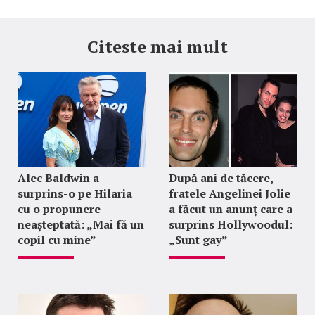
Citeste mai mult
Alec Baldwin a
După ani de tăcere,
surprins-o pe Hilaria
fratele Angelinei Jolie
cu o propunere
a făcut un anunț care a
neașteptată: „Mai fă un
surprins Hollywoodul:
copil cu mine”
„Sunt gay”