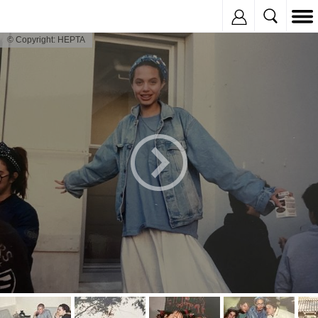
Inregistreaza
© Copyright: HEPTA