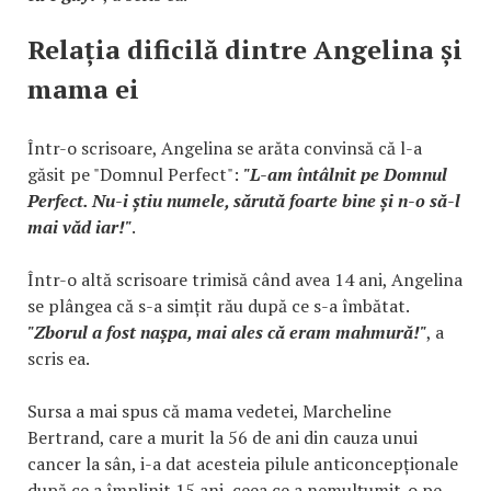
Relația dificilă dintre Angelina și
mama ei
Într-o scrisoare, Angelina se arăta convinsă că l-a
găsit pe "Domnul Perfect":
"L-am întâlnit pe Domnul
Perfect. Nu-i știu numele, sărută foarte bine și n-o să-l
mai văd iar!"
.
Într-o altă scrisoare trimisă când avea 14 ani, Angelina
se plângea că s-a simțit rău după ce s-a îmbătat.
"Zborul a fost nașpa, mai ales că eram mahmură!"
, a
scris ea.
Sursa a mai spus că mama vedetei, Marcheline
Bertrand, care a murit la 56 de ani din cauza unui
cancer la sân, i-a dat acesteia pilule anticoncepționale
după ce a împlinit 15 ani, ceea ce a nemulțumit-o pe