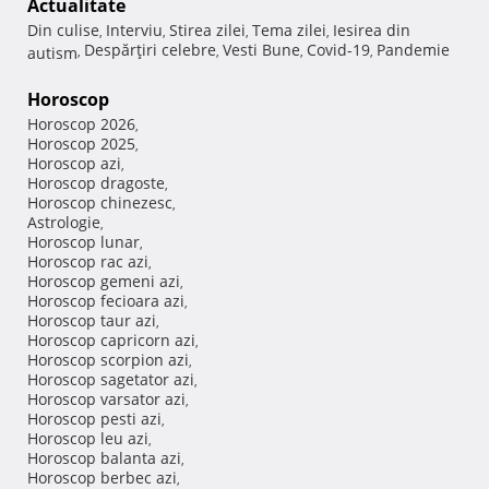
Actualitate
Din culise
Interviu
Stirea zilei
Tema zilei
Iesirea din
,
,
,
,
Despărţiri celebre
Vesti Bune
Covid-19
Pandemie
autism
,
,
,
,
Horoscop
Horoscop 2026
,
Horoscop 2025
,
Horoscop azi
,
Horoscop dragoste
,
Horoscop chinezesc
,
Astrologie
,
Horoscop lunar
,
Horoscop rac azi
,
Horoscop gemeni azi
,
Horoscop fecioara azi
,
Horoscop taur azi
,
Horoscop capricorn azi
,
Horoscop scorpion azi
,
Horoscop sagetator azi
,
Horoscop varsator azi
,
Horoscop pesti azi
,
Horoscop leu azi
,
Horoscop balanta azi
,
Horoscop berbec azi
,