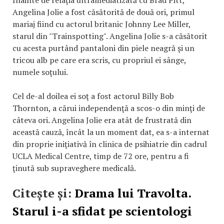
Înainte de relaţia ultramediatizată cu Brad Pitt,
Angelina Jolie a fost căsătorită de două ori, primul
mariaj fiind cu actorul britanic Johnny Lee Miller,
starul din "Trainspotting". Angelina Jolie s-a căsătorit
cu acesta purtând pantaloni din piele neagră şi un
tricou alb pe care era scris, cu propriul ei sânge,
numele soţului.
Cel de-al doilea ei soţ a fost actorul Billy Bob
Thornton, a cărui independenţă a scos-o din minţi de
câteva ori. Angelina Jolie era atât de frustrată din
această cauză, încât la un moment dat, ea s-a internat
din proprie iniţiativă în clinica de psihiatrie din cadrul
UCLA Medical Centre, timp de 72 ore, pentru a fi
ţinută sub supraveghere medicală.
Citește și:
Drama lui Travolta.
Starul i-a sfidat pe scientologi