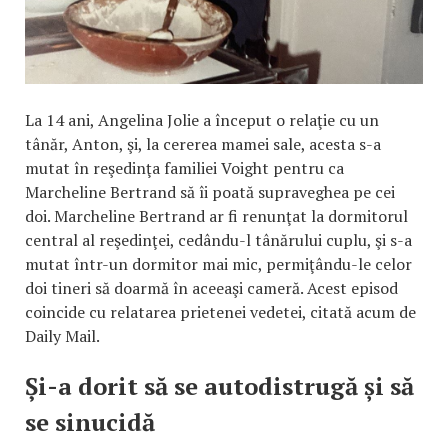
La 14 ani, Angelina Jolie a început o relaţie cu un
tânăr, Anton, şi, la cererea mamei sale, acesta s-a
mutat în reşedinţa familiei Voight pentru ca
Marcheline Bertrand să îi poată supraveghea pe cei
doi. Marcheline Bertrand ar fi renunţat la dormitorul
central al reşedinţei, cedându-l tânărului cuplu, şi s-a
mutat într-un dormitor mai mic, permiţându-le celor
doi tineri să doarmă în aceeaşi cameră. Acest episod
coincide cu relatarea prietenei vedetei, citată acum de
Daily Mail.
Și-a dorit să se autodistrugă și să
se sinucidă