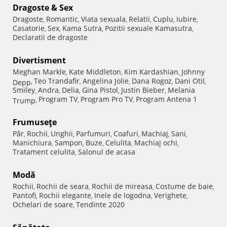
Dragoste & Sex
Dragoste
Romantic
Viata sexuala
Relatii
Cuplu
Iubire
,
,
,
,
,
,
Casatorie
Sex
Kama Sutra
Pozitii sexuale Kamasutra
,
,
,
,
Declaratii de dragoste
Divertisment
Meghan Markle
Kate Middleton
Kim Kardashian
Johnny
,
,
,
Teo Trandafir
Angelina Jolie
Dana Rogoz
Dani Otil
Depp
,
,
,
,
,
Smiley
Andra
Delia
Gina Pistol
Justin Bieber
Melania
,
,
,
,
,
Program TV
Program Pro TV
Program Antena 1
Trump
,
,
,
Frumuseţe
Păr
Rochii
Unghii
Parfumuri
Coafuri
Machiaj
Sani
,
,
,
,
,
,
,
Manichiura
Sampon
Buze
Celulita
Machiaj ochi
,
,
,
,
,
Tratament celulita
Salonul de acasa
,
Modă
Rochii
Rochii de seara
Rochii de mireasa
Costume de baie
,
,
,
,
Pantofi
Rochii elegante
Inele de logodna
Verighete
,
,
,
,
Ochelari de soare
Tendinte 2020
,