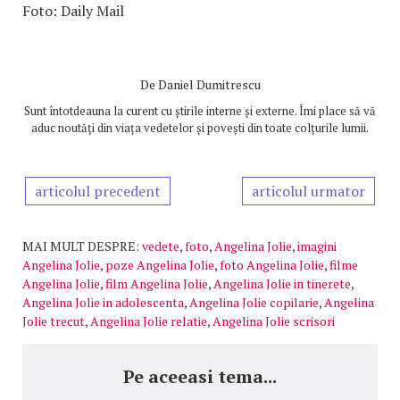
Foto: Daily Mail
De
Daniel Dumitrescu
Sunt întotdeauna la curent cu știrile interne și externe. Îmi place să vă
aduc noutăți din viața vedetelor și povești din toate colțurile lumii.
articolul precedent
articolul urmator
MAI MULT DESPRE:
vedete
,
foto
,
Angelina Jolie
,
imagini
Angelina Jolie
,
poze Angelina Jolie
,
foto Angelina Jolie
,
filme
Angelina Jolie
,
film Angelina Jolie
,
Angelina Jolie in tinerete
,
Angelina Jolie in adolescenta
,
Angelina Jolie copilarie
,
Angelina
Jolie trecut
,
Angelina Jolie relatie
,
Angelina Jolie scrisori
Pe aceeasi tema...