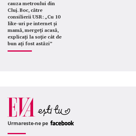
cauza metroului din
Cluj. Boc, către
consilierii USR: „Cu 10
like-uri pe internet și
mamă, mergeți acasă,
explicați la soție cât de
bun ați fost astăzi”
Urmareste-ne pe