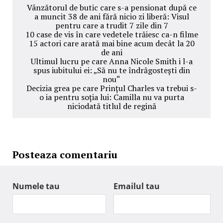
Vânzătorul de butic care s-a pensionat după ce
a muncit 38 de ani fără nicio zi liberă: Visul
pentru care a trudit 7 zile din 7
10 case de vis în care vedetele trăiesc ca-n filme
15 actori care arată mai bine acum decât la 20
de ani
Ultimul lucru pe care Anna Nicole Smith i l-a
spus iubitului ei: „Să nu te îndrăgostești din
nou“
Decizia grea pe care Prințul Charles va trebui s-
o ia pentru soția lui: Camilla nu va purta
niciodată titlul de regină
Posteaza comentariu
Numele tau
Emailul tau