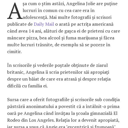
A
șa cum o știm astăzi, Angelina Jolie are puține
lucruri în comun cu cea care era în
adolescență. Mai multe fotografii și scrisori
publicate de
Daily Mail
o arată pe actrița americană
când avea 14 ani, alături de gașca ei de prieteni cu care
mâncare pizza, bea alcool și fuma marijuana și făcea
multe lucruri trăsnite, de exemplu să se pozeze în
cimitir.
În scrisorile și vederile poștale obținute de ziarul
britanic, Angelina îi scria prietenilor săi apropiați
despre un băiat de care era atrasă și despre relația
dificilă cu familia ei.
Sursa care a oferit fotografiile și scrisorile sub condiția
păstrării anonimatului a povestit că a întâlnit-o prima
oară pe Angelina când învățau la școala gimnazială El
Rodeo din Los Angeles. Relația lor a devenit apropiată,
iar sursa a spus că Angie era "excentrică și frumoasă",