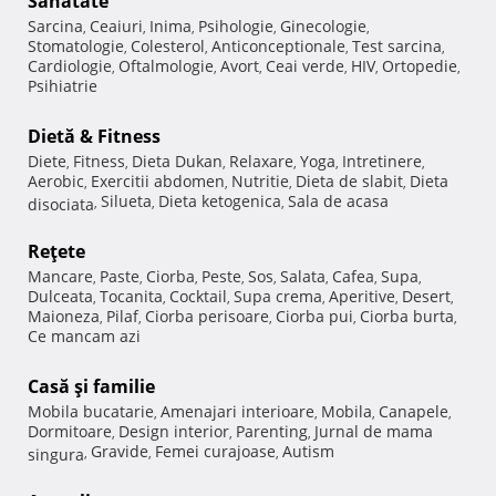
Sănătate
Sarcina
Ceaiuri
Inima
Psihologie
Ginecologie
,
,
,
,
,
Stomatologie
Colesterol
Anticonceptionale
Test sarcina
,
,
,
,
Cardiologie
Oftalmologie
Avort
Ceai verde
HIV
Ortopedie
,
,
,
,
,
,
Psihiatrie
Dietă & Fitness
Diete
Fitness
Dieta Dukan
Relaxare
Yoga
Intretinere
,
,
,
,
,
,
Aerobic
Exercitii abdomen
Nutritie
Dieta de slabit
Dieta
,
,
,
,
Silueta
Dieta ketogenica
Sala de acasa
disociata
,
,
,
Reţete
Mancare
Paste
Ciorba
Peste
Sos
Salata
Cafea
Supa
,
,
,
,
,
,
,
,
Dulceata
Tocanita
Cocktail
Supa crema
Aperitive
Desert
,
,
,
,
,
,
Maioneza
Pilaf
Ciorba perisoare
Ciorba pui
Ciorba burta
,
,
,
,
,
Ce mancam azi
Casă şi familie
Mobila bucatarie
Amenajari interioare
Mobila
Canapele
,
,
,
,
Dormitoare
Design interior
Parenting
Jurnal de mama
,
,
,
Gravide
Femei curajoase
Autism
singura
,
,
,