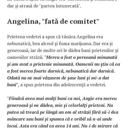
dar și atrasă de "partea întunecată".
Angelina, "fată de comitet"
Prietena vedetei a spus că tânăra Angelina era
nebunatică, bea alcool și fuma marijuana. Dar era și
generoasă, iar de multe ori le dădea bani prietenilor și
oamenilor străzii.
"Mereu a fost o persoană minunată
și am avut o prietenie minunată. Oamenii nu știu că ea
a fost mereu foarte darnică, nebunatică dar darnică.
Odată nu ne mai văzusem de șase luni și mi-a dat
bani"
, a spus prietena din adolescență a vedetei.
"Fiindcă avea mai mulți bani ca noi, Angie era mereu
generoasă și ne dădea, mie și celorlalți prieteni. Nu
putea să treacă pe lângă un om al străzii fără să-i dea
mâncare sau bani și spunea că e oribil să n-ai unde
locui. Asta era când ea avea 14 ani. Nu-i de mirare că