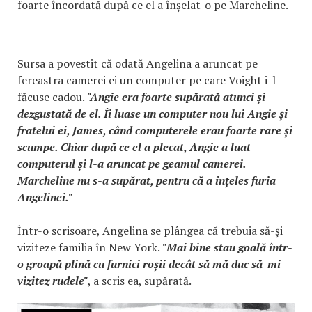
foarte încordată după ce el a înșelat-o pe Marcheline.
Sursa a povestit că odată Angelina a aruncat pe
fereastra camerei ei un computer pe care Voight i-l
făcuse cadou.
"Angie era foarte supărată atunci și
dezgustată de el. Îi luase un computer nou lui Angie și
fratelui ei, James, când computerele erau foarte rare și
scumpe. Chiar după ce el a plecat, Angie a luat
computerul și l-a aruncat pe geamul camerei.
Marcheline nu s-a supărat, pentru că a înțeles furia
Angelinei."
Într-o scrisoare, Angelina se plângea că trebuia să-și
viziteze familia în New York.
"Mai bine stau goală într-
o groapă plină cu furnici roșii decât să mă duc să-mi
vizitez rudele"
, a scris ea, supărată.