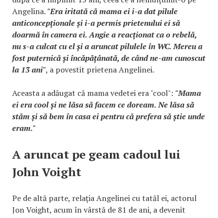
Angelina.
"Era iritată că mama ei i-a dat pilule
anticoncepționale și i-a permis prietenului ei să
doarmă în camera ei. Angie a reacționat ca o rebelă,
nu s-a culcat cu el și a aruncat pilulele în WC. Mereu a
fost puternică și încăpățânată, de când ne-am cunoscut
la 13 ani"
, a povestit prietena Angelinei.
Aceasta a adăugat că mama vedetei era "cool":
"Mama
ei era cool și ne lăsa să facem ce doream. Ne lăsa să
stăm și să bem în casa ei pentru că prefera să știe unde
eram."
A aruncat pe geam cadoul lui
John Voight
Pe de altă parte, relația Angelinei cu tatăl ei, actorul
Jon Voight, acum în vârstă de 81 de ani, a devenit