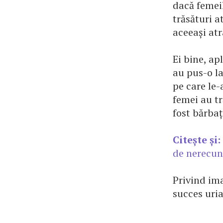
dacă femeil
trăsături a
aceeași at
Ei bine, ap
au pus-o l
pe care le-
femei au tr
fost bărbaț
Citește și:
de nerecun
Privind ima
succes uria