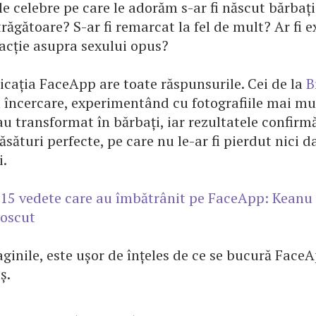
e celebre pe care le adorăm s-ar fi născut bărbați
trăgătoare? S-ar fi remarcat la fel de mult? Ar fi e
racție asupra sexului opus?
licația FaceApp are toate răspunsurile. Cei de la
B
a încercare, experimentând cu fotografiile mai mu
au transformat în bărbați, iar rezultatele confirm
ăsături perfecte, pe care nu le-ar fi pierdut nici da
i.
15 vedete care au îmbătrânit pe FaceApp: Keanu 
oscut
ginile, este ușor de înțeles de ce se bucură Face
ș.