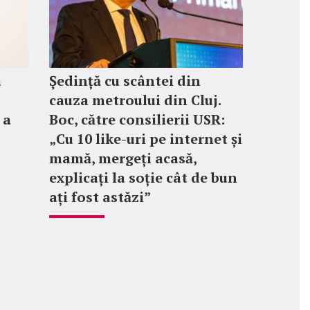
a
Ședință cu scântei din
cauza metroului din Cluj.
 a
Boc, către consilierii USR:
„Cu 10 like-uri pe internet și
mamă, mergeți acasă,
explicați la soție cât de bun
ați fost astăzi”