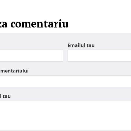
za comentariu
Emailul tau
omentariului
l tau