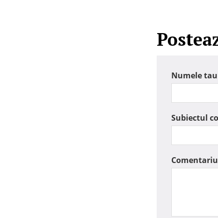
Postea
Numele tau
Subiectul c
Comentariu