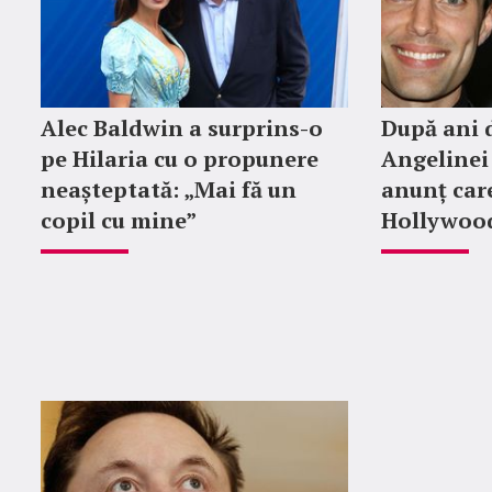
Alec Baldwin a surprins-o
După ani d
pe Hilaria cu o propunere
Angelinei 
neașteptată: „Mai fă un
anunț car
copil cu mine”
Hollywood