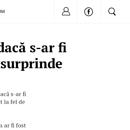
Nu ai cont?
Inregistreaza-
UM
acă s-ar fi
 surprinde
că s-ar fi
t la fel de
ar fi fost