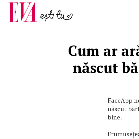
menopauză și când ar t
Carieră
la medic
Actualitate
Cum ar ară
născut bă
FaceApp ne 
născut bărb
bine!
Frumusețea 