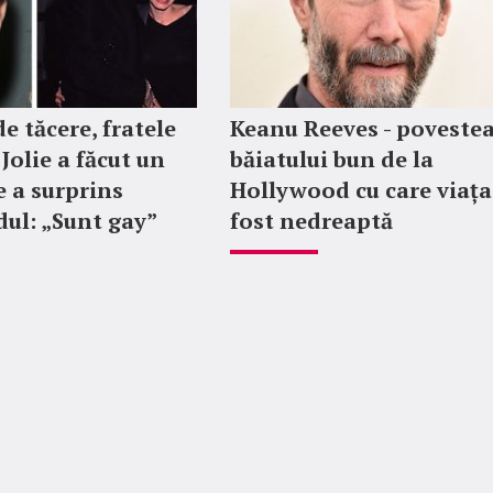
e tăcere, fratele
Keanu Reeves - poveste
Jolie a făcut un
băiatului bun de la
e a surprins
Hollywood cu care viața
ul: „Sunt gay”
fost nedreaptă