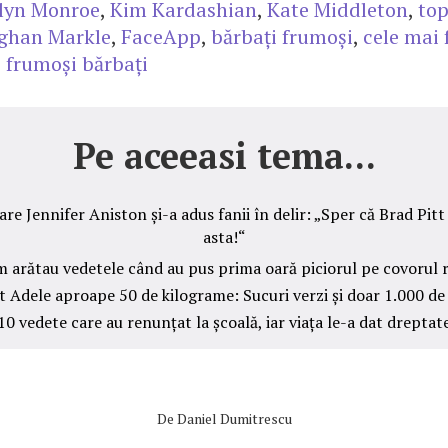
lyn Monroe
,
Kim Kardashian
,
Kate Middleton
,
top
ghan Markle
,
FaceApp
,
bărbați frumoși
,
cele mai
 frumoși bărbați
Pe aceeasi tema...
are Jennifer Aniston și-a adus fanii în delir: „Sper că Brad Pitt 
asta!“
 arătau vedetele când au pus prima oară piciorul pe covorul 
t Adele aproape 50 de kilograme: Sucuri verzi și doar 1.000 de c
10 vedete care au renunțat la școală, iar viața le-a dat dreptat
De
Daniel Dumitrescu