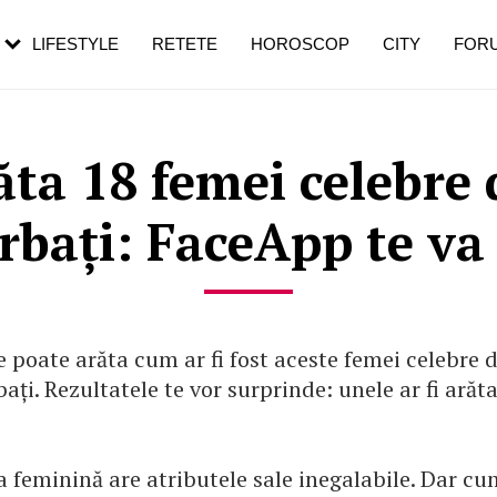
rebui să mergi
și 60 de ani. De ce te trezești mai des
pe măsură ce înaintezi în vârstă
LIFESTYLE
RETETE
HOROSCOP
CITY
FOR
ta 18 femei celebre d
rbați: FaceApp te va
poate arăta cum ar fi fost aceste femei celebre da
ați. Rezultatele te vor surprinde: unele ar fi arăta
feminină are atributele sale inegalabile. Dar cum 