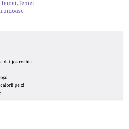
 femei
,
femei
 frumoase
a dat jos rochia
roșu
alorii pe zi
e