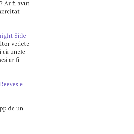
? Ar fi avut
xercitat
right Side
ltor vedete
ă că unele
că ar fi
Reeves e
App de un