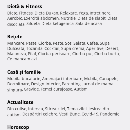
Dietă & Fitness
Diete
Fitness
Dieta Dukan
Relaxare
Yoga
Intretinere
,
,
,
,
,
,
Aerobic
Exercitii abdomen
Nutritie
Dieta de slabit
Dieta
,
,
,
,
Silueta
Dieta ketogenica
Sala de acasa
disociata
,
,
,
Reţete
Mancare
Paste
Ciorba
Peste
Sos
Salata
Cafea
Supa
,
,
,
,
,
,
,
,
Dulceata
Tocanita
Cocktail
Supa crema
Aperitive
Desert
,
,
,
,
,
,
Maioneza
Pilaf
Ciorba perisoare
Ciorba pui
Ciorba burta
,
,
,
,
,
Ce mancam azi
Casă şi familie
Mobila bucatarie
Amenajari interioare
Mobila
Canapele
,
,
,
,
Dormitoare
Design interior
Parenting
Jurnal de mama
,
,
,
Gravide
Femei curajoase
Autism
singura
,
,
,
Actualitate
Din culise
Interviu
Stirea zilei
Tema zilei
Iesirea din
,
,
,
,
Despărţiri celebre
Vesti Bune
Covid-19
Pandemie
autism
,
,
,
,
Horoscop