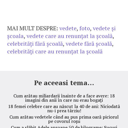
MAI MULT DESPRE:
vedete
,
foto
,
vedete și
școala
,
vedete care au renunțat la școală
,
celebrități fără școală
,
vedete fără școală
,
celebrități care au renunțat la școală
Pe aceeasi tema...
Cum arătau miliardarii înainte de a face avere: 18
imagini din anii în care nu erau bogați
18 femei celebre care au născut la 40 de ani: Niciodată
nu-i prea târziu!
Cum arătau vedetele când au pus prima oară piciorul
pe covorul roșu
Cum a slăbit Adele aproape 50 de kilograme: Sucuri