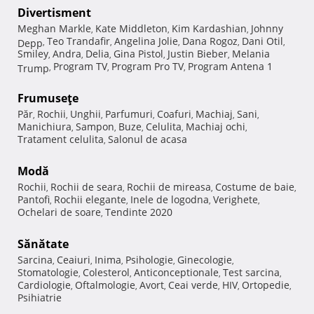
Divertisment
Meghan Markle
Kate Middleton
Kim Kardashian
Johnny
,
,
,
Teo Trandafir
Angelina Jolie
Dana Rogoz
Dani Otil
Depp
,
,
,
,
,
Smiley
Andra
Delia
Gina Pistol
Justin Bieber
Melania
,
,
,
,
,
Program TV
Program Pro TV
Program Antena 1
Trump
,
,
,
Frumuseţe
Păr
Rochii
Unghii
Parfumuri
Coafuri
Machiaj
Sani
,
,
,
,
,
,
,
Manichiura
Sampon
Buze
Celulita
Machiaj ochi
,
,
,
,
,
Tratament celulita
Salonul de acasa
,
Modă
Rochii
Rochii de seara
Rochii de mireasa
Costume de baie
,
,
,
,
Pantofi
Rochii elegante
Inele de logodna
Verighete
,
,
,
,
Ochelari de soare
Tendinte 2020
,
Sănătate
Sarcina
Ceaiuri
Inima
Psihologie
Ginecologie
,
,
,
,
,
Stomatologie
Colesterol
Anticonceptionale
Test sarcina
,
,
,
,
Cardiologie
Oftalmologie
Avort
Ceai verde
HIV
Ortopedie
,
,
,
,
,
,
Psihiatrie