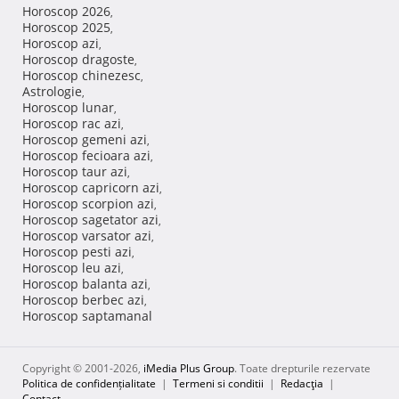
Horoscop 2026
,
Horoscop 2025
,
Horoscop azi
,
Horoscop dragoste
,
Horoscop chinezesc
,
Astrologie
,
Horoscop lunar
,
Horoscop rac azi
,
Horoscop gemeni azi
,
Horoscop fecioara azi
,
Horoscop taur azi
,
Horoscop capricorn azi
,
Horoscop scorpion azi
,
Horoscop sagetator azi
,
Horoscop varsator azi
,
Horoscop pesti azi
,
Horoscop leu azi
,
Horoscop balanta azi
,
Horoscop berbec azi
,
Horoscop saptamanal
Copyright © 2001-2026,
iMedia Plus Group
. Toate drepturile rezervate
Politica de confidențialitate
|
Termeni si conditii
|
Redacţia
|
Contact