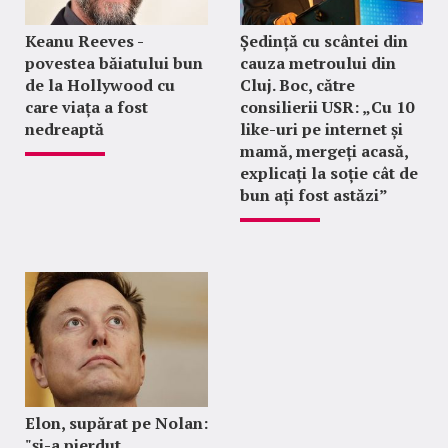
Keanu Reeves -
Ședință cu scântei din
povestea băiatului bun
cauza metroului din
de la Hollywood cu
Cluj. Boc, către
care viața a fost
consilierii USR: „Cu 10
nedreaptă
like-uri pe internet și
mamă, mergeți acasă,
explicați la soție cât de
bun ați fost astăzi”
Elon, supărat pe Nolan:
"şi-a pierdut