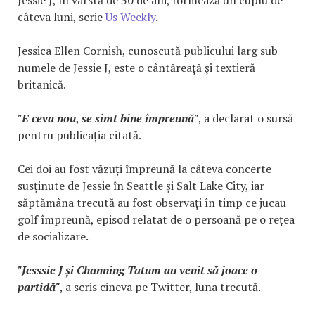
câteva luni, scrie
Us Weekly
.
Jessica Ellen Cornish, cunoscută publicului larg sub
numele de Jessie J, este o cântăreață și textieră
britanică.
"E ceva nou, se simt bine împreună"
, a declarat o sursă
pentru publicația citată.
Cei doi au fost văzuți împreună la câteva concerte
susținute de Jessie în Seattle și Salt Lake City, iar
săptămâna trecută au fost observați în timp ce jucau
golf împreună, episod relatat de o persoană pe o rețea
de socializare.
"Jesssie J și Channing Tatum au venit să joace o
partidă"
, a scris cineva pe Twitter, luna trecută.