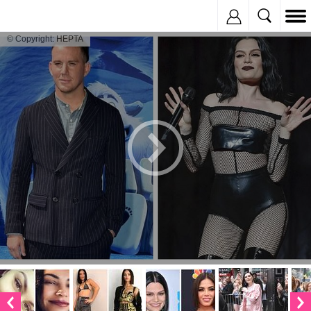
Inregistreaza
© Copyright: HEPTA