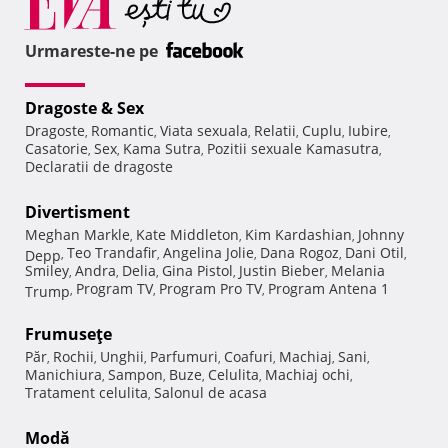
Urmareste-ne pe
Dragoste & Sex
Dragoste
Romantic
Viata sexuala
Relatii
Cuplu
Iubire
,
,
,
,
,
,
Casatorie
Sex
Kama Sutra
Pozitii sexuale Kamasutra
,
,
,
,
Declaratii de dragoste
Divertisment
Meghan Markle
Kate Middleton
Kim Kardashian
Johnny
,
,
,
Teo Trandafir
Angelina Jolie
Dana Rogoz
Dani Otil
Depp
,
,
,
,
,
Smiley
Andra
Delia
Gina Pistol
Justin Bieber
Melania
,
,
,
,
,
Program TV
Program Pro TV
Program Antena 1
Trump
,
,
,
Frumuseţe
Păr
Rochii
Unghii
Parfumuri
Coafuri
Machiaj
Sani
,
,
,
,
,
,
,
Manichiura
Sampon
Buze
Celulita
Machiaj ochi
,
,
,
,
,
Tratament celulita
Salonul de acasa
,
Modă