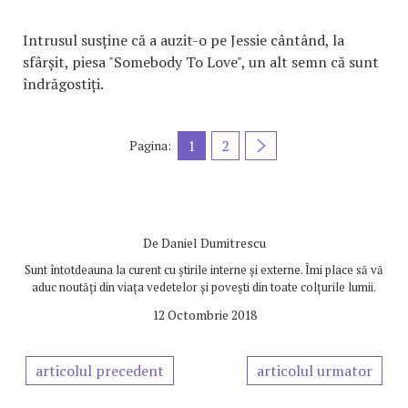
Intrusul susține că a auzit-o pe Jessie cântând, la
sfârșit, piesa "Somebody To Love", un alt semn că sunt
îndrăgostiți.
1
2
Pagina:
De
Daniel Dumitrescu
Sunt întotdeauna la curent cu știrile interne și externe. Îmi place să vă
aduc noutăți din viața vedetelor și povești din toate colțurile lumii.
12 Octombrie 2018
articolul precedent
articolul urmator