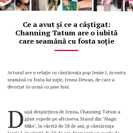
Ce a avut și ce a câștigat:
Channing Tatum are o iubită
care seamănă cu fosta soție
Actorul are o relație cu cântăreața pop Jessie J. Aceasta
seamănă cu fosta lui soție, Jenna Dewan, de care a
divorțat în urmă cu șase luni.
D
upă despărțirea de Jenna, Channing Tatum a
găsit repede pe altcineva. Starul din "Magic
Mike", în vârstă de 38 de ani, și cântăreața
Jessie J, în vârstă de 30 de ani, formează un cuplu de