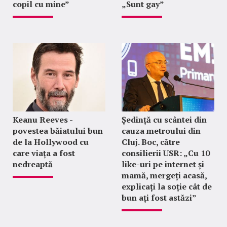
copil cu mine”
„Sunt gay”
Keanu Reeves -
Ședință cu scântei din
povestea băiatului bun
cauza metroului din
de la Hollywood cu
Cluj. Boc, către
care viața a fost
consilierii USR: „Cu 10
nedreaptă
like-uri pe internet și
mamă, mergeți acasă,
explicați la soție cât de
bun ați fost astăzi”