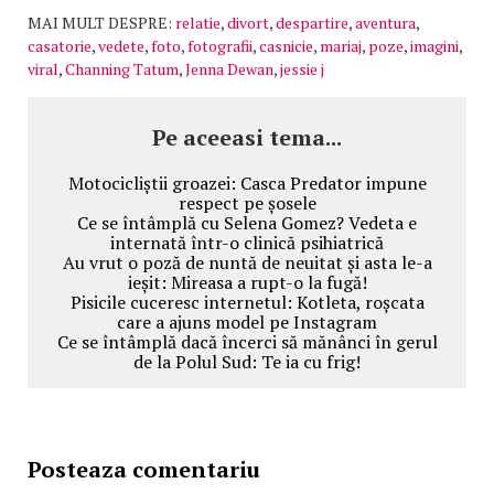
MAI MULT DESPRE:
relatie
,
divort
,
despartire
,
aventura
,
casatorie
,
vedete
,
foto
,
fotografii
,
casnicie
,
mariaj
,
poze
,
imagini
,
viral
,
Channing Tatum
,
Jenna Dewan
,
jessie j
Pe aceeasi tema...
Motocicliștii groazei: Casca Predator impune
respect pe șosele
Ce se întâmplă cu Selena Gomez? Vedeta e
internată într-o clinică psihiatrică
Au vrut o poză de nuntă de neuitat și asta le-a
ieșit: Mireasa a rupt-o la fugă!
Pisicile cuceresc internetul: Kotleta, roșcata
care a ajuns model pe Instagram
Ce se întâmplă dacă încerci să mănânci în gerul
de la Polul Sud: Te ia cu frig!
Posteaza comentariu