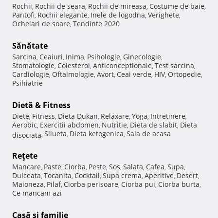
Rochii
Rochii de seara
Rochii de mireasa
Costume de baie
,
,
,
,
Pantofi
Rochii elegante
Inele de logodna
Verighete
,
,
,
,
Ochelari de soare
Tendinte 2020
,
Sănătate
Sarcina
Ceaiuri
Inima
Psihologie
Ginecologie
,
,
,
,
,
Stomatologie
Colesterol
Anticonceptionale
Test sarcina
,
,
,
,
Cardiologie
Oftalmologie
Avort
Ceai verde
HIV
Ortopedie
,
,
,
,
,
,
Psihiatrie
Dietă & Fitness
Diete
Fitness
Dieta Dukan
Relaxare
Yoga
Intretinere
,
,
,
,
,
,
Aerobic
Exercitii abdomen
Nutritie
Dieta de slabit
Dieta
,
,
,
,
Silueta
Dieta ketogenica
Sala de acasa
disociata
,
,
,
Reţete
Mancare
Paste
Ciorba
Peste
Sos
Salata
Cafea
Supa
,
,
,
,
,
,
,
,
Dulceata
Tocanita
Cocktail
Supa crema
Aperitive
Desert
,
,
,
,
,
,
Maioneza
Pilaf
Ciorba perisoare
Ciorba pui
Ciorba burta
,
,
,
,
,
Ce mancam azi
Casă şi familie