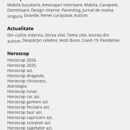
Mobila bucatarie
Amenajari interioare
Mobila
Canapele
,
,
,
,
Dormitoare
Design interior
Parenting
Jurnal de mama
,
,
,
Gravide
Femei curajoase
Autism
singura
,
,
,
Actualitate
Din culise
Interviu
Stirea zilei
Tema zilei
Iesirea din
,
,
,
,
Despărţiri celebre
Vesti Bune
Covid-19
Pandemie
autism
,
,
,
,
Horoscop
Horoscop 2026
,
Horoscop 2025
,
Horoscop azi
,
Horoscop dragoste
,
Horoscop chinezesc
,
Astrologie
,
Horoscop lunar
,
Horoscop rac azi
,
Horoscop gemeni azi
,
Horoscop fecioara azi
,
Horoscop taur azi
,
Horoscop capricorn azi
,
Horoscop scorpion azi
,
Horoscop sagetator azi
,