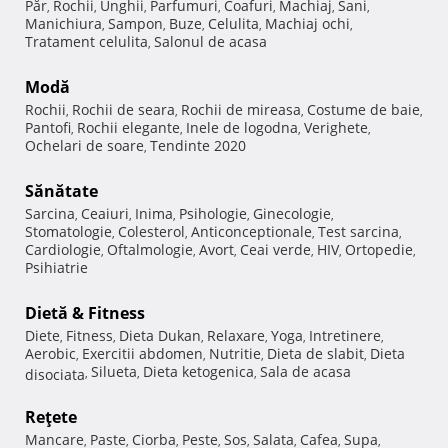
Păr
Rochii
Unghii
Parfumuri
Coafuri
Machiaj
Sani
,
,
,
,
,
,
,
Manichiura
Sampon
Buze
Celulita
Machiaj ochi
,
,
,
,
,
Tratament celulita
Salonul de acasa
,
Modă
Rochii
Rochii de seara
Rochii de mireasa
Costume de baie
,
,
,
,
Pantofi
Rochii elegante
Inele de logodna
Verighete
,
,
,
,
Ochelari de soare
Tendinte 2020
,
Sănătate
Sarcina
Ceaiuri
Inima
Psihologie
Ginecologie
,
,
,
,
,
Stomatologie
Colesterol
Anticonceptionale
Test sarcina
,
,
,
,
Cardiologie
Oftalmologie
Avort
Ceai verde
HIV
Ortopedie
,
,
,
,
,
,
Psihiatrie
Dietă & Fitness
Diete
Fitness
Dieta Dukan
Relaxare
Yoga
Intretinere
,
,
,
,
,
,
Aerobic
Exercitii abdomen
Nutritie
Dieta de slabit
Dieta
,
,
,
,
Silueta
Dieta ketogenica
Sala de acasa
disociata
,
,
,
Reţete
Mancare
Paste
Ciorba
Peste
Sos
Salata
Cafea
Supa
,
,
,
,
,
,
,
,