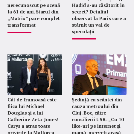
nerecunoscut pe scenă
Hadid s-au căsătorit în
la 61 de ani. Starul din
secret? Detaliul
„Matrix” pare complet
observat la Paris care a
transformat
stârnit un val de
speculații
Cât de frumoasă este
Ședință cu scântei din
fiica lui Michael
cauza metroului din
Douglas și a lui
Cluj. Boc, către
Catherine Zeta-Jones!
consilierii USR: „Cu 10
Carys a atras toate
like-uri pe internet și
privirile la Mallorca
mamă, mergeți acasă,