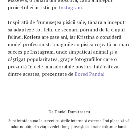
proiectul ei artistic pe
Instagram
.
Inspirată de frumusețea pisicii sale, tânăra a început
să adapteze tot felul de scenarii pornind de la chipul
felinei. Kotleta are șase ani, iar Kristina o consideră
model profesionist. Imaginile cu pisica roșcată au mare
succes pe Instagram, unde simpaticul animal și-a
câștigat popularitatea, grație fotografiilor care o
prezintă în cele mai adorabile posturi. Iată câteva
dintre acestea, prezentate de
Bored Panda
!
De
Daniel Dumitrescu
Sunt întotdeauna la curent cu știrile interne și externe. Îmi place să vă
aduc noutăți din viața vedetelor și povești din toate colțurile lumii.