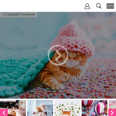
Inregistreaza
© Copyright: Facebook