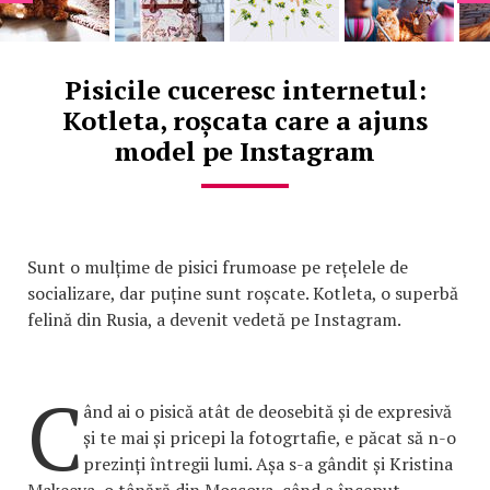
Pisicile cuceresc internetul:
Kotleta, roșcata care a ajuns
model pe Instagram
Sunt o mulțime de pisici frumoase pe rețelele de
socializare, dar puține sunt roșcate. Kotleta, o superbă
felină din Rusia, a devenit vedetă pe Instagram.
C
ând ai o pisică atât de deosebită și de expresivă
și te mai și pricepi la fotogrtafie, e păcat să n-o
prezinți întregii lumi. Așa s-a gândit și Kristina
Makeeva, o tânără din Moscova, când a început