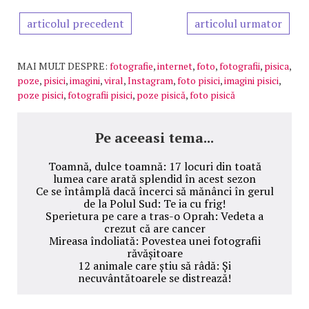
articolul precedent
articolul urmator
MAI MULT DESPRE:
fotografie
,
internet
,
foto
,
fotografii
,
pisica
,
poze
,
pisici
,
imagini
,
viral
,
Instagram
,
foto pisici
,
imagini pisici
,
poze pisici
,
fotografii pisici
,
poze pisică
,
foto pisică
Pe aceeasi tema...
Toamnă, dulce toamnă: 17 locuri din toată
lumea care arată splendid în acest sezon
Ce se întâmplă dacă încerci să mănânci în gerul
de la Polul Sud: Te ia cu frig!
Sperietura pe care a tras-o Oprah: Vedeta a
crezut că are cancer
Mireasa îndoliată: Povestea unei fotografii
răvășitoare
12 animale care știu să râdă: Și
necuvântătoarele se distrează!