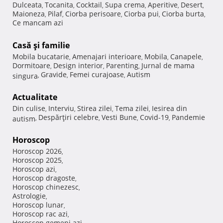
Dulceata
Tocanita
Cocktail
Supa crema
Aperitive
Desert
,
,
,
,
,
,
Maioneza
Pilaf
Ciorba perisoare
Ciorba pui
Ciorba burta
,
,
,
,
,
Ce mancam azi
Casă şi familie
Mobila bucatarie
Amenajari interioare
Mobila
Canapele
,
,
,
,
Dormitoare
Design interior
Parenting
Jurnal de mama
,
,
,
Gravide
Femei curajoase
Autism
singura
,
,
,
Actualitate
Din culise
Interviu
Stirea zilei
Tema zilei
Iesirea din
,
,
,
,
Despărţiri celebre
Vesti Bune
Covid-19
Pandemie
autism
,
,
,
,
Horoscop
Horoscop 2026
,
Horoscop 2025
,
Horoscop azi
,
Horoscop dragoste
,
Horoscop chinezesc
,
Astrologie
,
Horoscop lunar
,
Horoscop rac azi
,
Horoscop gemeni azi