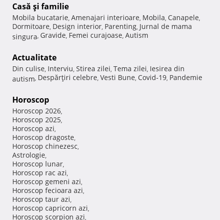
Casă şi familie
Mobila bucatarie
Amenajari interioare
Mobila
Canapele
,
,
,
,
Dormitoare
Design interior
Parenting
Jurnal de mama
,
,
,
Gravide
Femei curajoase
Autism
singura
,
,
,
Actualitate
Din culise
Interviu
Stirea zilei
Tema zilei
Iesirea din
,
,
,
,
Despărţiri celebre
Vesti Bune
Covid-19
Pandemie
autism
,
,
,
,
Horoscop
Horoscop 2026
,
Horoscop 2025
,
Horoscop azi
,
Horoscop dragoste
,
Horoscop chinezesc
,
Astrologie
,
Horoscop lunar
,
Horoscop rac azi
,
Horoscop gemeni azi
,
Horoscop fecioara azi
,
Horoscop taur azi
,
Horoscop capricorn azi
,
Horoscop scorpion azi
,