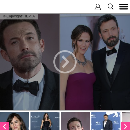
Inregistreaza
© Copyright: HEPTA