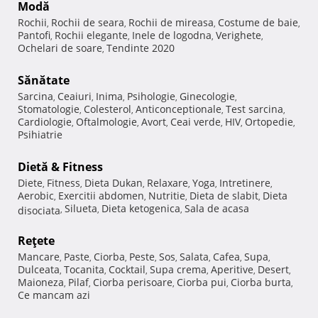
Modă
Rochii
Rochii de seara
Rochii de mireasa
Costume de baie
,
,
,
,
Pantofi
Rochii elegante
Inele de logodna
Verighete
,
,
,
,
Ochelari de soare
Tendinte 2020
,
Sănătate
Sarcina
Ceaiuri
Inima
Psihologie
Ginecologie
,
,
,
,
,
Stomatologie
Colesterol
Anticonceptionale
Test sarcina
,
,
,
,
Cardiologie
Oftalmologie
Avort
Ceai verde
HIV
Ortopedie
,
,
,
,
,
,
Psihiatrie
Dietă & Fitness
Diete
Fitness
Dieta Dukan
Relaxare
Yoga
Intretinere
,
,
,
,
,
,
Aerobic
Exercitii abdomen
Nutritie
Dieta de slabit
Dieta
,
,
,
,
Silueta
Dieta ketogenica
Sala de acasa
disociata
,
,
,
Reţete
Mancare
Paste
Ciorba
Peste
Sos
Salata
Cafea
Supa
,
,
,
,
,
,
,
,
Dulceata
Tocanita
Cocktail
Supa crema
Aperitive
Desert
,
,
,
,
,
,
Maioneza
Pilaf
Ciorba perisoare
Ciorba pui
Ciorba burta
,
,
,
,
,
Ce mancam azi