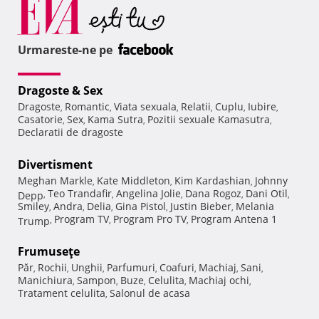
Urmareste-ne pe
Dragoste & Sex
Dragoste
Romantic
Viata sexuala
Relatii
Cuplu
Iubire
,
,
,
,
,
,
Casatorie
Sex
Kama Sutra
Pozitii sexuale Kamasutra
,
,
,
,
Declaratii de dragoste
Divertisment
Meghan Markle
Kate Middleton
Kim Kardashian
Johnny
,
,
,
Teo Trandafir
Angelina Jolie
Dana Rogoz
Dani Otil
Depp
,
,
,
,
,
Smiley
Andra
Delia
Gina Pistol
Justin Bieber
Melania
,
,
,
,
,
Program TV
Program Pro TV
Program Antena 1
Trump
,
,
,
Frumuseţe
Păr
Rochii
Unghii
Parfumuri
Coafuri
Machiaj
Sani
,
,
,
,
,
,
,
Manichiura
Sampon
Buze
Celulita
Machiaj ochi
,
,
,
,
,
Tratament celulita
Salonul de acasa
,