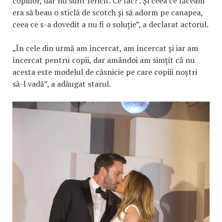
copiilor, dar nu sunt fericit. Ce fac?'. Și ceea ce făceam
era să beau o sticlă de scotch și să adorm pe canapea,
ceea ce s-a dovedit a nu fi o soluție”, a declarat actorul.
„În cele din urmă am încercat, am încercat și iar am
încercat pentru copii, dar amândoi am simțit că nu
acesta este modelul de căsnicie pe care copiii noștri
să-l vadă”, a adăugat starul.