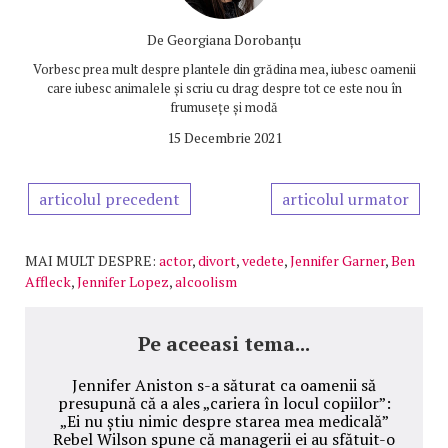
De
Georgiana Dorobanțu
Vorbesc prea mult despre plantele din grădina mea, iubesc oamenii
care iubesc animalele și scriu cu drag despre tot ce este nou în
frumusețe și modă
15 Decembrie 2021
articolul precedent
articolul urmator
MAI MULT DESPRE:
actor
,
divort
,
vedete
,
Jennifer Garner
,
Ben
Affleck
,
Jennifer Lopez
,
alcoolism
Pe aceeasi tema...
Jennifer Aniston s-a săturat ca oamenii să
presupună că a ales „cariera în locul copiilor”:
„Ei nu știu nimic despre starea mea medicală”
Rebel Wilson spune că managerii ei au sfătuit-o