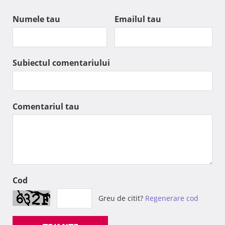
Numele tau
Emailul tau
Subiectul comentariului
Comentariul tau
Cod
Greu de citit?
Regenerare cod