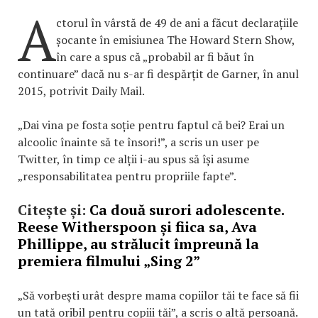
A
ctorul în vârstă de 49 de ani a făcut declarațiile
șocante în emisiunea The Howard Stern Show,
în care a spus că „probabil ar fi băut în
continuare” dacă nu s-ar fi despărțit de Garner, în anul
2015, potrivit Daily Mail.
„Dai vina pe fosta soție pentru faptul că bei? Erai un
alcoolic înainte să te însori!”, a scris un user pe
Twitter, în timp ce alții i-au spus să își asume
„responsabilitatea pentru propriile fapte”.
Citește și:
Ca două surori adolescente.
Reese Witherspoon și fiica sa, Ava
Phillippe, au strălucit împreună la
premiera filmului „Sing 2”
„Să vorbești urât despre mama copiilor tăi te face să fii
un tată oribil pentru copiii tăi”, a scris o altă persoană.