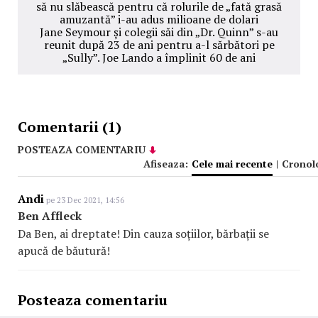
să nu slăbească pentru că rolurile de „fată grasă
amuzantă” i-au adus milioane de dolari
Jane Seymour și colegii săi din „Dr. Quinn” s-au
reunit după 23 de ani pentru a-l sărbători pe
„Sully”. Joe Lando a împlinit 60 de ani
Comentarii (1)
POSTEAZA COMENTARIU
Afiseaza:
Cele mai recente
|
Cronol
Andi
pe 23 Dec 2021, 14:56
Ben Affleck
Da Ben, ai dreptate! Din cauza soțiilor, bărbații se
apucă de băutură!
Posteaza comentariu