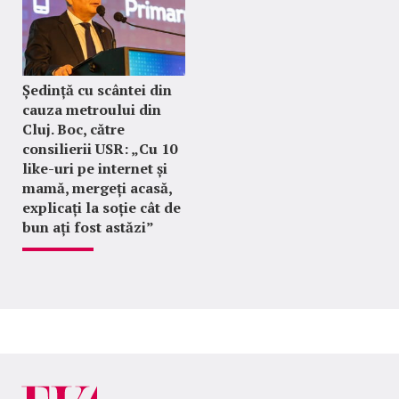
Ședință cu scântei din
cauza metroului din
Cluj. Boc, către
consilierii USR: „Cu 10
like-uri pe internet și
mamă, mergeți acasă,
explicați la soție cât de
bun ați fost astăzi”