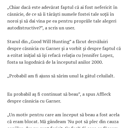
„Chiar dacă este adevărat faptul că ai fost nefericit în
căsnicie, de ce să îi târăști numele fostei tale soții în
noroi și să dai vina pe ea pentru propriile tale alegeri
autodistructive?”, a scris un user.
Starul din „Good Will Hunting” a făcut dezvăluiri
despre căsnicia cu Garner și a vorbit și despre faptul că
a ezitat inițial să își refacă relația cu Jennifer Lopez,
fosta sa logodnică de la începutul anilor 2000.
„Probabil am fi ajuns să sărim unul la gâtul celuilalt.
Eu probabil aș fi continuat să beau”, a spus Affleck
despre căsnicia cu Garner.
„Un motiv pentru care am început să beau a fost acela
că eram blocat. Mă gândeam 'Nu pot să plec din cauza