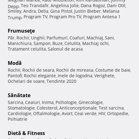
,
,
,
Teo Trandafir
Angelina Jolie
Dana Rogoz
Dani Otil
Depp
,
,
,
,
,
Smiley
Andra
Delia
Gina Pistol
Justin Bieber
Melania
,
,
,
,
,
Program TV
Program Pro TV
Program Antena 1
Trump
,
,
,
Frumuseţe
Păr
Rochii
Unghii
Parfumuri
Coafuri
Machiaj
Sani
,
,
,
,
,
,
,
Manichiura
Sampon
Buze
Celulita
Machiaj ochi
,
,
,
,
,
Tratament celulita
Salonul de acasa
,
Modă
Rochii
Rochii de seara
Rochii de mireasa
Costume de baie
,
,
,
,
Pantofi
Rochii elegante
Inele de logodna
Verighete
,
,
,
,
Ochelari de soare
Tendinte 2020
,
Sănătate
Sarcina
Ceaiuri
Inima
Psihologie
Ginecologie
,
,
,
,
,
Stomatologie
Colesterol
Anticonceptionale
Test sarcina
,
,
,
,
Cardiologie
Oftalmologie
Avort
Ceai verde
HIV
Ortopedie
,
,
,
,
,
,
Psihiatrie
Dietă & Fitness