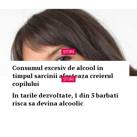
STIRI
Consumul excesiv de alcool in
timpul sarcinii afecteaza creierul
STIRI
copilului
In tarile dezvoltate, 1 din 5 barbati
risca sa devina alcoolic