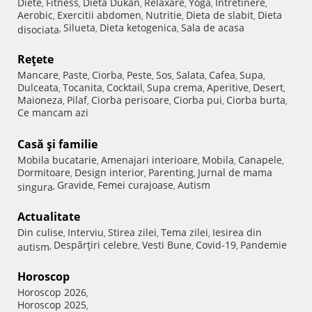
Diete
Fitness
Dieta Dukan
Relaxare
Yoga
Intretinere
,
,
,
,
,
,
Aerobic
Exercitii abdomen
Nutritie
Dieta de slabit
Dieta
,
,
,
,
Silueta
Dieta ketogenica
Sala de acasa
disociata
,
,
,
Reţete
Mancare
Paste
Ciorba
Peste
Sos
Salata
Cafea
Supa
,
,
,
,
,
,
,
,
Dulceata
Tocanita
Cocktail
Supa crema
Aperitive
Desert
,
,
,
,
,
,
Maioneza
Pilaf
Ciorba perisoare
Ciorba pui
Ciorba burta
,
,
,
,
,
Ce mancam azi
Casă şi familie
Mobila bucatarie
Amenajari interioare
Mobila
Canapele
,
,
,
,
Dormitoare
Design interior
Parenting
Jurnal de mama
,
,
,
Gravide
Femei curajoase
Autism
singura
,
,
,
Actualitate
Din culise
Interviu
Stirea zilei
Tema zilei
Iesirea din
,
,
,
,
Despărţiri celebre
Vesti Bune
Covid-19
Pandemie
autism
,
,
,
,
Horoscop
Horoscop 2026
,
Horoscop 2025
,