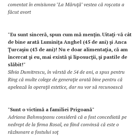
comentat în emisiunea "La Măruţă" vestea că roșcata a
făcut avort
"Eu sunt sinceră, spun cum mă menţin. Uitaţi-vă cât
de bine arată Luminiţa Anghel (45 de ani) şi Anca
Ţurcaşiu (43 de ani)! Nu e doar alimentaţia, că am
încercat şi eu, mai există şi liposucţii, şi pastile de
slăbit!"
Silvia Dumitrescu, în vârstă de 54 de ani, a spus pentru
Ring că multe colege de generație arată bine pentru că
apelează la operații estetice, dar nu vor să recunoască
"Sunt o victimă a familiei Prigoană"
Adriana Bahmuțeanu consideră că a fost concediată pe
nedrept de la firma Rosal, ea fiind convinsă că este o
răzbunare a fostului soț