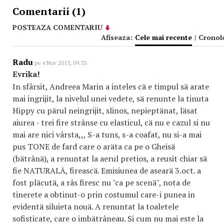
Comentarii (1)
POSTEAZA COMENTARIU
Afiseaza:
Cele mai recente
|
Cronol
Radu
pe 4 Nov 2013, 09:33
Evrika!
In sfârsit, Andreea Marin a inteles cä e timpul sä arate
mai ingrijit, la nivelul unei vedete, sä renunte la tinuta
Hippy cu pärul neingrijit, slinos, nepieptänat, läsat
aiurea - trei fire strânse cu elasticul, cä nu e cazul si nu
mai are nici vârsta,,, S-a tuns, s-a coafat, nu si-a mai
pus TONE de fard care o aräta ca pe o Gheisä
(bätrânä), a renuntat la aerul pretios, a reusit chiar sä
fie NATURALÄ, fireascä. Emisiunea de asearä 3.oct. a
fost pläcutä, a râs firesc nu "ca pe scenä", nota de
tinerete a obtinut-o prin costumul care-i punea in
evidentä siluieta nouä. A renuntat la toaletele
sofisticate, care o imbätrâneau. Si cum nu mai este la