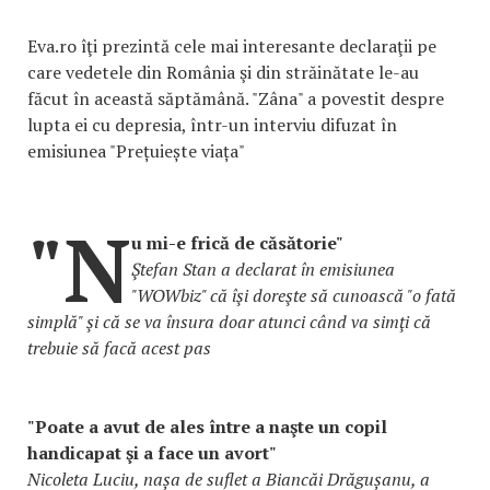
Eva.ro îţi prezintă cele mai interesante declaraţii pe
care vedetele din România şi din străinătate le-au
făcut în această săptămână. "Zâna" a povestit despre
lupta ei cu depresia, într-un interviu difuzat în
emisiunea "Prețuiește viața"
"N
u mi-e frică de căsătorie"
Ştefan Stan a declarat în emisiunea
"WOWbiz" că îşi doreşte să cunoască "o fată
simplă" şi că se va însura doar atunci când va simţi că
trebuie să facă acest pas
"Poate a avut de ales între a naşte un copil
handicapat şi a face un avort"
Nicoleta Luciu, nașa de suflet a Biancăi Drăgușanu, a