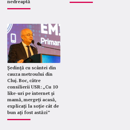
nedreaptă
Ședință cu scântei din
cauza metroului din
Cluj. Boc, către
consilierii USR: „Cu 10
like-uri pe internet și
mamă, mergeți acasă,
explicați la soție cât de
bun ați fost astăzi”