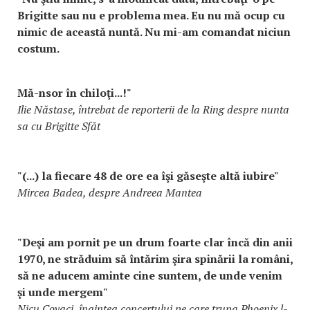
Brigitte sau nu e problema mea. Eu nu mă ocup cu
nimic de această nuntă. Nu mi-am comandat niciun
costum.
Mă-nsor în chiloţi...!"
Ilie Năstase, întrebat de reporterii de la Ring despre nunta
sa cu Brigitte Sfăt
"(...) la fiecare 48 de ore ea îşi găseşte altă iubire"
Mircea Badea, despre Andreea Mantea
"Deşi am pornit pe un drum foarte clar încă din anii
1970, ne străduim să întărim şira spinării la români,
să ne aducem aminte cine suntem, de unde venim
şi unde mergem"
Nicu Covaci, înaintea concertului pe care trupa Phoenix l-