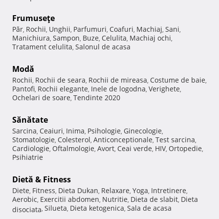
Frumuseţe
Păr
Rochii
Unghii
Parfumuri
Coafuri
Machiaj
Sani
,
,
,
,
,
,
,
Manichiura
Sampon
Buze
Celulita
Machiaj ochi
,
,
,
,
,
Tratament celulita
Salonul de acasa
,
Modă
Rochii
Rochii de seara
Rochii de mireasa
Costume de baie
,
,
,
,
Pantofi
Rochii elegante
Inele de logodna
Verighete
,
,
,
,
Ochelari de soare
Tendinte 2020
,
Sănătate
Sarcina
Ceaiuri
Inima
Psihologie
Ginecologie
,
,
,
,
,
Stomatologie
Colesterol
Anticonceptionale
Test sarcina
,
,
,
,
Cardiologie
Oftalmologie
Avort
Ceai verde
HIV
Ortopedie
,
,
,
,
,
,
Psihiatrie
Dietă & Fitness
Diete
Fitness
Dieta Dukan
Relaxare
Yoga
Intretinere
,
,
,
,
,
,
Aerobic
Exercitii abdomen
Nutritie
Dieta de slabit
Dieta
,
,
,
,
Silueta
Dieta ketogenica
Sala de acasa
disociata
,
,
,