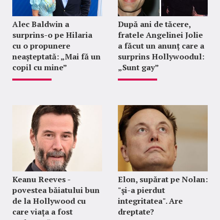
Alec Baldwin a
După ani de tăcere,
surprins-o pe Hilaria
fratele Angelinei Jolie
cu o propunere
a făcut un anunț care a
neașteptată: „Mai fă un
surprins Hollywoodul:
copil cu mine”
„Sunt gay”
Keanu Reeves -
Elon, supărat pe Nolan:
povestea băiatului bun
"şi-a pierdut
de la Hollywood cu
integritatea". Are
care viața a fost
dreptate?