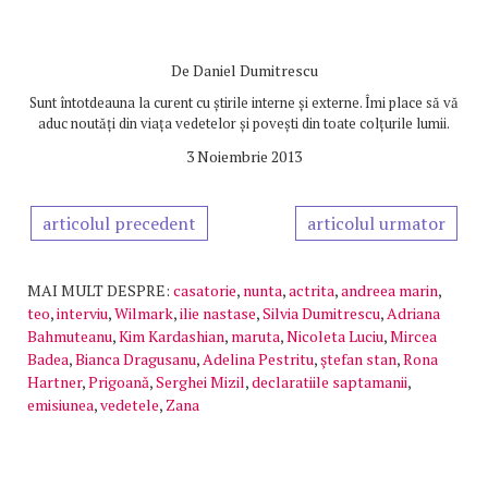
De
Daniel Dumitrescu
Sunt întotdeauna la curent cu știrile interne și externe. Îmi place să vă
aduc noutăți din viața vedetelor și povești din toate colțurile lumii.
3 Noiembrie 2013
articolul precedent
articolul urmator
MAI MULT DESPRE:
casatorie
,
nunta
,
actrita
,
andreea marin
,
teo
,
interviu
,
Wilmark
,
ilie nastase
,
Silvia Dumitrescu
,
Adriana
Bahmuteanu
,
Kim Kardashian
,
maruta
,
Nicoleta Luciu
,
Mircea
Badea
,
Bianca Dragusanu
,
Adelina Pestritu
,
ştefan stan
,
Rona
Hartner
,
Prigoană
,
Serghei Mizil
,
declaratiile saptamanii
,
emisiunea
,
vedetele
,
Zana