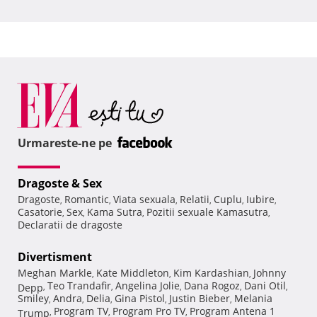
Urmareste-ne pe
Dragoste & Sex
Dragoste
Romantic
Viata sexuala
Relatii
Cuplu
Iubire
,
,
,
,
,
,
Casatorie
Sex
Kama Sutra
Pozitii sexuale Kamasutra
,
,
,
,
Declaratii de dragoste
Divertisment
Meghan Markle
Kate Middleton
Kim Kardashian
Johnny
,
,
,
Teo Trandafir
Angelina Jolie
Dana Rogoz
Dani Otil
Depp
,
,
,
,
,
Smiley
Andra
Delia
Gina Pistol
Justin Bieber
Melania
,
,
,
,
,
Program TV
Program Pro TV
Program Antena 1
Trump
,
,
,