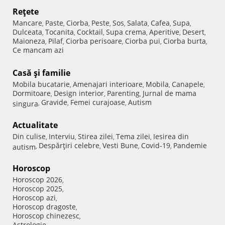
Reţete
Mancare
Paste
Ciorba
Peste
Sos
Salata
Cafea
Supa
,
,
,
,
,
,
,
,
Dulceata
Tocanita
Cocktail
Supa crema
Aperitive
Desert
,
,
,
,
,
,
Maioneza
Pilaf
Ciorba perisoare
Ciorba pui
Ciorba burta
,
,
,
,
,
Ce mancam azi
Casă şi familie
Mobila bucatarie
Amenajari interioare
Mobila
Canapele
,
,
,
,
Dormitoare
Design interior
Parenting
Jurnal de mama
,
,
,
Gravide
Femei curajoase
Autism
singura
,
,
,
Actualitate
Din culise
Interviu
Stirea zilei
Tema zilei
Iesirea din
,
,
,
,
Despărţiri celebre
Vesti Bune
Covid-19
Pandemie
autism
,
,
,
,
Horoscop
Horoscop 2026
,
Horoscop 2025
,
Horoscop azi
,
Horoscop dragoste
,
Horoscop chinezesc
,
Astrologie