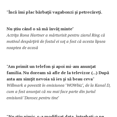
"Încă îmi plac bărbaţii vagabonzi şi petrecăreţi.
Nu ştiu când o să mă învăţ minte"
Actriţa Rona Hartner a mărturisit pentru ziarul Ring că
motivul despărţirii de fostul ei soţ a fost că acesta lipsea
noaptea de acasă
"Am primit un telefon şi apoi mi-am anunţat
familia. Nu doream să afle de la televizor (...) După
asta am simţit nevoia să ies şi să beau ceva"
Willmark a povestit în emisiunea "WOWbiz", de la Kanal D,
cum a fost anunțat că nu mai face parte din juriul
emisiunii "Dansez pentru tine"
"Nu ştiu nimic, s-a modificat data, întrebaţi-o pe