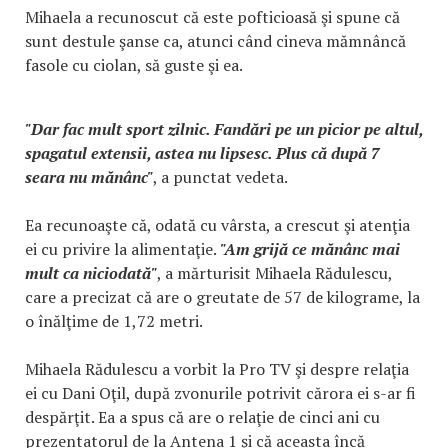
Mihaela a recunoscut că este pofticioasă şi spune că
sunt destule şanse ca, atunci când cineva mămnâncă
fasole cu ciolan, să guste şi ea.
"Dar fac mult sport zilnic. Fandări pe un picior pe altul,
spagatul extensii, astea nu lipsesc. Plus că după 7
seara nu mănânc"
, a punctat vedeta.
Ea recunoaşte că, odată cu vârsta, a crescut şi atenţia
ei cu privire la alimentaţie.
"Am grijă ce mănânc mai
mult ca niciodată"
, a mărturisit Mihaela Rădulescu,
care a precizat că are o greutate de 57 de kilograme, la
o înălţime de 1,72 metri.
Mihaela Rădulescu a vorbit la Pro TV şi despre relaţia
ei cu Dani Oţil, după zvonurile potrivit cărora ei s-ar fi
despărţit. Ea a spus că are o relaţie de cinci ani cu
prezentatorul de la Antena 1 şi că aceasta încă