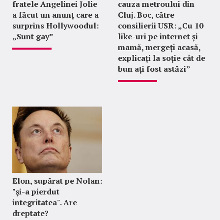
fratele Angelinei Jolie
cauza metroului din
a făcut un anunț care a
Cluj. Boc, către
surprins Hollywoodul:
consilierii USR: „Cu 10
„Sunt gay”
like-uri pe internet și
mamă, mergeți acasă,
explicați la soție cât de
bun ați fost astăzi”
Elon, supărat pe Nolan:
"şi-a pierdut
integritatea". Are
dreptate?