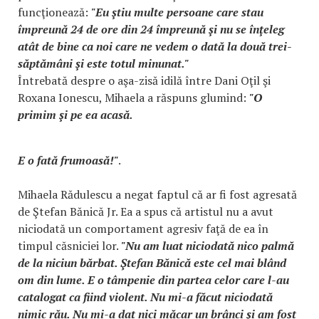
funcţionează:
"Eu ştiu multe persoane care stau
împreună 24 de ore din 24 împreună şi nu se înţeleg
atât de bine ca noi care ne vedem o dată la două trei-
săptămâni şi este totul minunat."
Întrebată despre o aşa-zisă idilă între Dani Oţil şi
Roxana Ionescu, Mihaela a răspuns glumind:
"O
primim şi pe ea acasă.
E o fată frumoasă!"
.
Mihaela Rădulescu a negat faptul că ar fi fost agresată
de Ştefan Bănică Jr. Ea a spus că artistul nu a avut
niciodată un comportament agresiv faţă de ea în
timpul căsniciei lor.
"Nu am luat niciodată nico palmă
de la niciun bărbat. Ştefan Bănică este cel mai blând
om din lume. E o tâmpenie din partea celor care l-au
catalogat ca fiind violent. Nu mi-a făcut niciodată
nimic rău. Nu mi-a dat nici măcar un brânci şi am fost