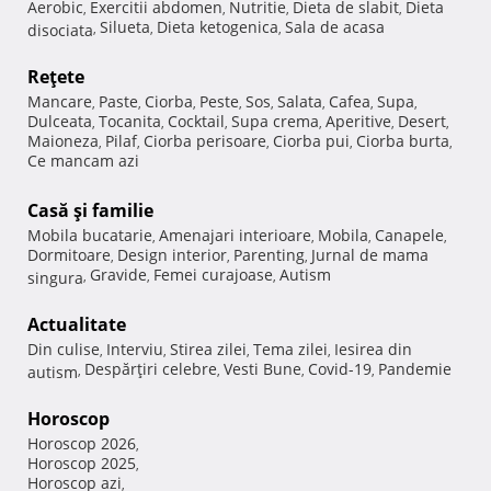
Aerobic
Exercitii abdomen
Nutritie
Dieta de slabit
Dieta
,
,
,
,
Silueta
Dieta ketogenica
Sala de acasa
disociata
,
,
,
Reţete
Mancare
Paste
Ciorba
Peste
Sos
Salata
Cafea
Supa
,
,
,
,
,
,
,
,
Dulceata
Tocanita
Cocktail
Supa crema
Aperitive
Desert
,
,
,
,
,
,
Maioneza
Pilaf
Ciorba perisoare
Ciorba pui
Ciorba burta
,
,
,
,
,
Ce mancam azi
Casă şi familie
Mobila bucatarie
Amenajari interioare
Mobila
Canapele
,
,
,
,
Dormitoare
Design interior
Parenting
Jurnal de mama
,
,
,
Gravide
Femei curajoase
Autism
singura
,
,
,
Actualitate
Din culise
Interviu
Stirea zilei
Tema zilei
Iesirea din
,
,
,
,
Despărţiri celebre
Vesti Bune
Covid-19
Pandemie
autism
,
,
,
,
Horoscop
Horoscop 2026
,
Horoscop 2025
,
Horoscop azi
,