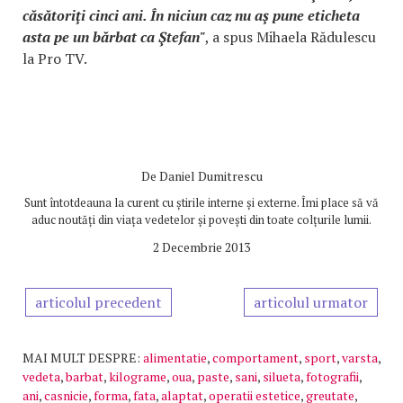
căsătoriţi cinci ani. În niciun caz nu aş pune eticheta
asta pe un bărbat ca Ştefan"
, a spus Mihaela Rădulescu
la Pro TV.
De
Daniel Dumitrescu
Sunt întotdeauna la curent cu știrile interne și externe. Îmi place să vă
aduc noutăți din viața vedetelor și povești din toate colțurile lumii.
2 Decembrie 2013
articolul precedent
articolul urmator
MAI MULT DESPRE:
alimentatie
,
comportament
,
sport
,
varsta
,
vedeta
,
barbat
,
kilograme
,
oua
,
paste
,
sani
,
silueta
,
fotografii
,
ani
,
casnicie
,
forma
,
fata
,
alaptat
,
operatii estetice
,
greutate
,