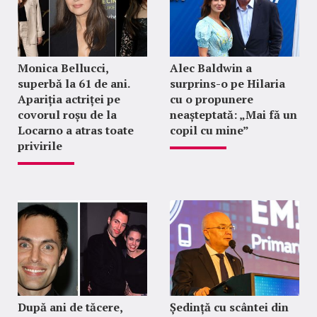
Monica Bellucci,
Alec Baldwin a
superbă la 61 de ani.
surprins-o pe Hilaria
Apariția actriței pe
cu o propunere
covorul roșu de la
neașteptată: „Mai fă un
Locarno a atras toate
copil cu mine”
privirile
După ani de tăcere,
Ședință cu scântei din