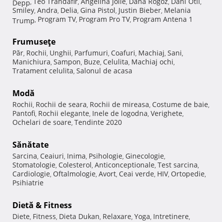
Teo Trandafir
Angelina Jolie
Dana Rogoz
Dani Otil
Depp
,
,
,
,
,
Smiley
Andra
Delia
Gina Pistol
Justin Bieber
Melania
,
,
,
,
,
Program TV
Program Pro TV
Program Antena 1
Trump
,
,
,
Frumuseţe
Păr
Rochii
Unghii
Parfumuri
Coafuri
Machiaj
Sani
,
,
,
,
,
,
,
Manichiura
Sampon
Buze
Celulita
Machiaj ochi
,
,
,
,
,
Tratament celulita
Salonul de acasa
,
Modă
Rochii
Rochii de seara
Rochii de mireasa
Costume de baie
,
,
,
,
Pantofi
Rochii elegante
Inele de logodna
Verighete
,
,
,
,
Ochelari de soare
Tendinte 2020
,
Sănătate
Sarcina
Ceaiuri
Inima
Psihologie
Ginecologie
,
,
,
,
,
Stomatologie
Colesterol
Anticonceptionale
Test sarcina
,
,
,
,
Cardiologie
Oftalmologie
Avort
Ceai verde
HIV
Ortopedie
,
,
,
,
,
,
Psihiatrie
Dietă & Fitness
Diete
Fitness
Dieta Dukan
Relaxare
Yoga
Intretinere
,
,
,
,
,
,