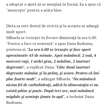
a adoptat o ajută să se menţină în formă. Ea a spus că
"munceşte" pentru a arăta bine.
Dieta sa este destul de strictă şi la aceasta se adaugă
mult sport.
Mihaela se trezeşte în fiecare dimineaţă la ora 6.00.
"Pentru a face ce urmează" a spus Dana Budeanu,
prietena ei.
"La ora 6.00 se trezeşte şi face sport
aproximativ 45 de minute. Apoi mănâncă: 2 ouă, 4
morcovi raşi, 1 ardei gras, 2 măsline, 2 iaurturi
degresate"
, a explicat Dana.
"Câte două iaurturi
degresate mănânc şi la prânz, şi seara. Pentru că îmi
plac foarte mult"
, a adăugat Mihaela.
"Nu mănâncă
niciun fel de carbohidraţi, adică în alimentaţia ei nu
există pâine şi paste. După trei ore, mai mănâncă
migdale şi seminţe ţinute în apă"
, a încheiat Dana
Budeanu.