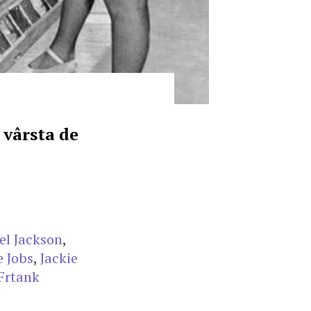
 vârsta de
el Jackson
,
e Jobs
,
Jackie
Frtank