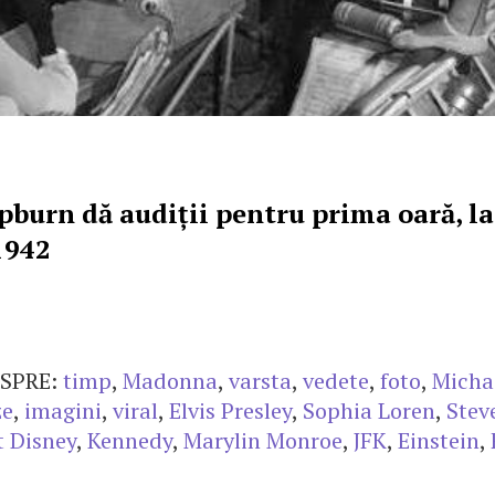
burn dă audiții pentru prima oară, la
 1942
SPRE:
timp
,
Madonna
,
varsta
,
vedete
,
foto
,
Micha
ze
,
imagini
,
viral
,
Elvis Presley
,
Sophia Loren
,
Stev
t Disney
,
Kennedy
,
Marylin Monroe
,
JFK
,
Einstein
,