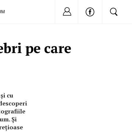
Nu ai cont?
Inregistreaza-
UM
bri pe care
și cu
 descoperi
ografiile
um. Și
prețioase