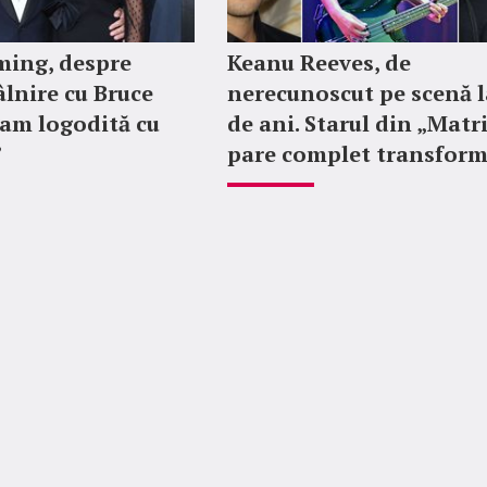
ing, despre
Keanu Reeves, de
lnire cu Bruce
nerecunoscut pe scenă l
ram logodită cu
de ani. Starul din „Matr
”
pare complet transfor