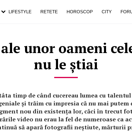
rezești mai des
Cât durează, cum te pregătești și cât
i în vârstă
de dureroasă este investigația
LIFESTYLE
RETETE
HOROSCOP
CITY
FOR
 ale unor oameni cele
nu le știai
tâta timp de când cucereau lumea cu talentul 
 geniale și trăim cu impresia că nu mai putem
gment nou din existența lor, căci în trecut fot
trările video nu erau la fel de numeroase ca ac
ntinuă să apară fotografii neștiute, mărturii 