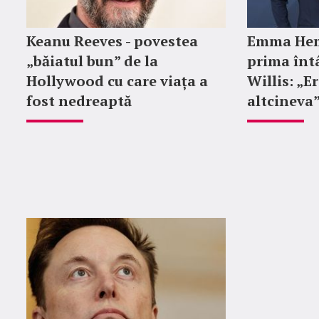
Keanu Reeves - povestea
Emma Hem
„băiatul bun” de la
prima întâ
Hollywood cu care viața a
Willis: „E
fost nedreaptă
altcineva