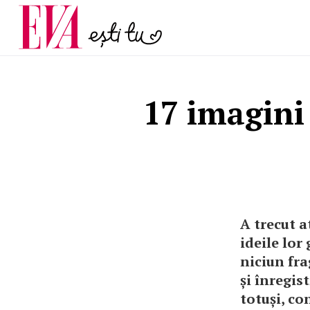
și 60 de ani. De ce te t
Carieră
pe măsură ce înaintez
Actualitate
17 imagini
A trecut a
ideile lor
niciun fra
și înregis
totuși, co