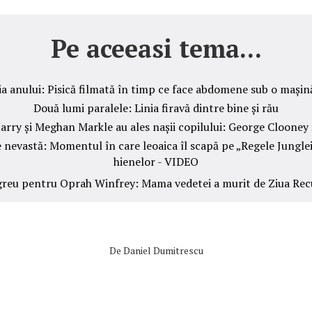
Pe aceeasi tema...
a anului: Pisică filmată în timp ce face abdomene sub o mași
Două lumi paralele: Linia firavă dintre bine și rău
arry și Meghan Markle au ales nașii copilului: George Clooney ș
e nevastă: Momentul în care leoaica îl scapă pe „Regele Junglei
hienelor - VIDEO
eu pentru Oprah Winfrey: Mama vedetei a murit de Ziua Rec
De
Daniel Dumitrescu