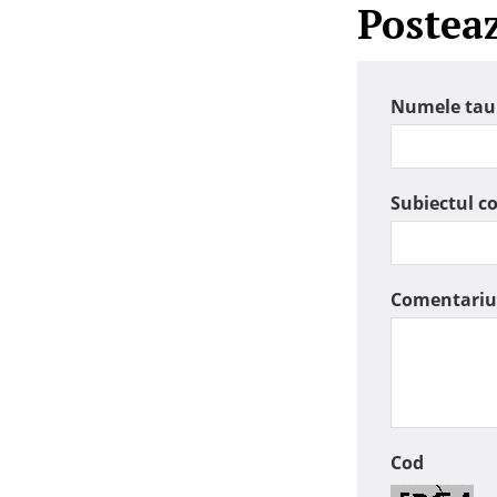
Postea
Numele tau
Subiectul c
Comentariu
Cod