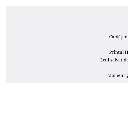
Ciudățeni
Prințul H
Leul salvat d
Moment gr