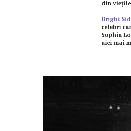
din viețil
Bright Sid
celebri ca
Sophia Lor
aici mai m