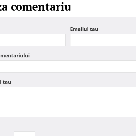
za comentariu
Emailul tau
omentariului
l tau