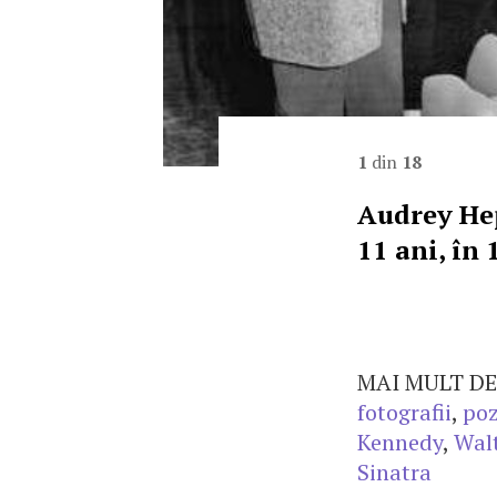
1
din
18
Audrey Hep
11 ani, în
MAI MULT DE
fotografii
,
po
Kennedy
,
Wal
Sinatra