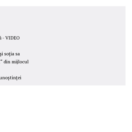
nă - VIDEO
i soția sa
“ din mijlocul
unoștinței