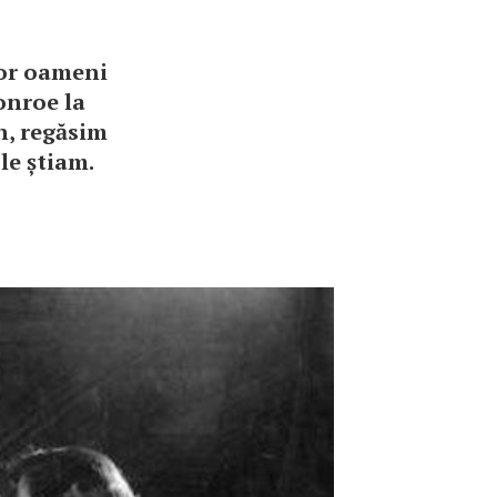
nor oameni
onroe la
n, regăsim
le știam.