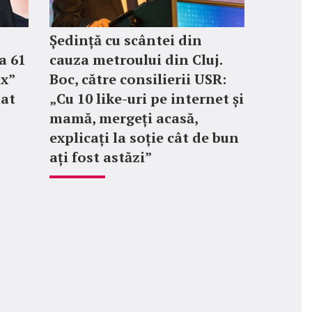
Ședință cu scântei din
a 61
cauza metroului din Cluj.
ix”
Boc, către consilierii USR:
mat
„Cu 10 like-uri pe internet și
mamă, mergeți acasă,
explicați la soție cât de bun
ați fost astăzi”