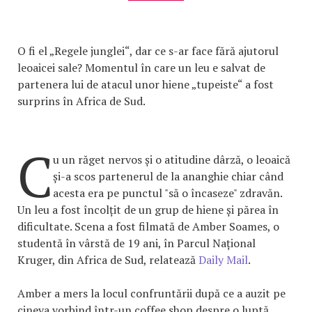
O fi el „Regele junglei“, dar ce s-ar face fără ajutorul
leoaicei sale? Momentul în care un leu e salvat de
partenera lui de atacul unor hiene „tupeiste“ a fost
surprins în Africa de Sud.
C
u un răget nervos și o atitudine dârză, o leoaică
și-a scos partenerul de la ananghie chiar când
acesta era pe punctul "să o încaseze" zdravăn.
Un leu a fost încolțit de un grup de hiene și părea în
dificultate. Scena a fost filmată de Amber Soames, o
studentă în vârstă de 19 ani, în Parcul Național
Kruger, din Africa de Sud, relatează
Daily Mail
.
Amber a mers la locul confruntării după ce a auzit pe
cineva vorbind într-un coffee shop despre o luptă