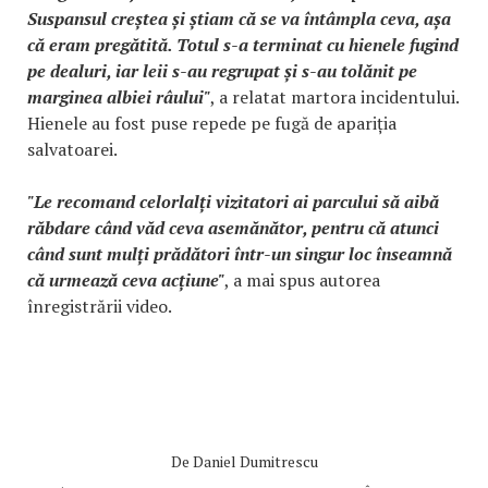
Suspansul creștea și știam că se va întâmpla ceva, așa
că eram pregătită. Totul s-a terminat cu hienele fugind
pe dealuri, iar leii s-au regrupat și s-au tolănit pe
marginea albiei râului"
, a relatat martora incidentului.
Hienele au fost puse repede pe fugă de apariția
salvatoarei.
"Le recomand celorlalți vizitatori ai parcului să aibă
răbdare când văd ceva asemănător, pentru că atunci
când sunt mulți prădători într-un singur loc înseamnă
că urmează ceva acțiune"
, a mai spus autorea
înregistrării video.
De
Daniel Dumitrescu