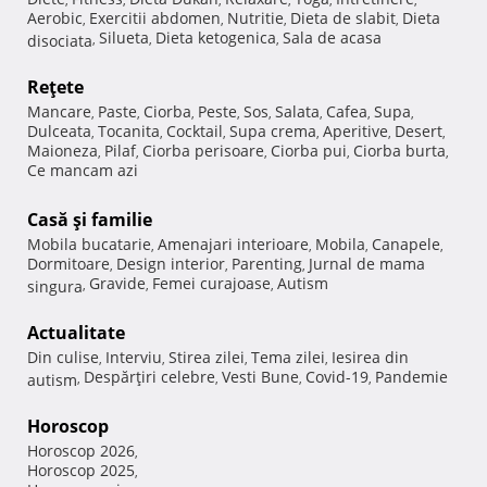
Aerobic
Exercitii abdomen
Nutritie
Dieta de slabit
Dieta
,
,
,
,
Silueta
Dieta ketogenica
Sala de acasa
disociata
,
,
,
Reţete
Mancare
Paste
Ciorba
Peste
Sos
Salata
Cafea
Supa
,
,
,
,
,
,
,
,
Dulceata
Tocanita
Cocktail
Supa crema
Aperitive
Desert
,
,
,
,
,
,
Maioneza
Pilaf
Ciorba perisoare
Ciorba pui
Ciorba burta
,
,
,
,
,
Ce mancam azi
Casă şi familie
Mobila bucatarie
Amenajari interioare
Mobila
Canapele
,
,
,
,
Dormitoare
Design interior
Parenting
Jurnal de mama
,
,
,
Gravide
Femei curajoase
Autism
singura
,
,
,
Actualitate
Din culise
Interviu
Stirea zilei
Tema zilei
Iesirea din
,
,
,
,
Despărţiri celebre
Vesti Bune
Covid-19
Pandemie
autism
,
,
,
,
Horoscop
Horoscop 2026
,
Horoscop 2025
,