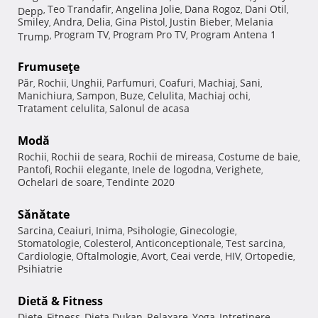
Teo Trandafir
Angelina Jolie
Dana Rogoz
Dani Otil
Depp
,
,
,
,
,
Smiley
Andra
Delia
Gina Pistol
Justin Bieber
Melania
,
,
,
,
,
Program TV
Program Pro TV
Program Antena 1
Trump
,
,
,
Frumuseţe
Păr
Rochii
Unghii
Parfumuri
Coafuri
Machiaj
Sani
,
,
,
,
,
,
,
Manichiura
Sampon
Buze
Celulita
Machiaj ochi
,
,
,
,
,
Tratament celulita
Salonul de acasa
,
Modă
Rochii
Rochii de seara
Rochii de mireasa
Costume de baie
,
,
,
,
Pantofi
Rochii elegante
Inele de logodna
Verighete
,
,
,
,
Ochelari de soare
Tendinte 2020
,
Sănătate
Sarcina
Ceaiuri
Inima
Psihologie
Ginecologie
,
,
,
,
,
Stomatologie
Colesterol
Anticonceptionale
Test sarcina
,
,
,
,
Cardiologie
Oftalmologie
Avort
Ceai verde
HIV
Ortopedie
,
,
,
,
,
,
Psihiatrie
Dietă & Fitness
Diete
Fitness
Dieta Dukan
Relaxare
Yoga
Intretinere
,
,
,
,
,
,