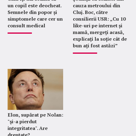
un copil este deocheat.
cauza metroului din
Semnele din popor și
Cluj. Boc, către
simptomele care cer un
consilierii USR: „Cu 10
consult medical
like-uri pe internet și
mamă, mergeți acasă,
explicați la soție cât de
bun ați fost astăzi”
Elon, supărat pe Nolan:
"şi-a pierdut
integritatea". Are
dreptate?