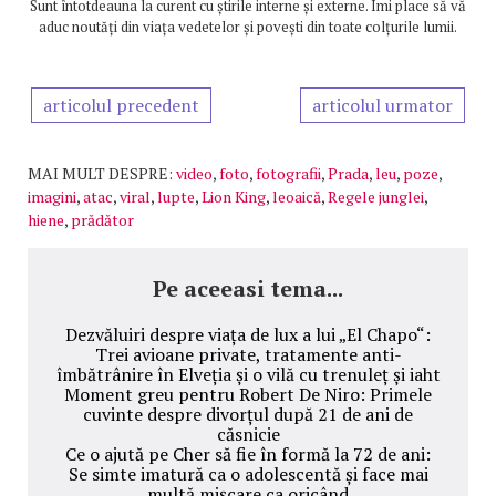
Sunt întotdeauna la curent cu știrile interne și externe. Îmi place să vă
aduc noutăți din viața vedetelor și povești din toate colțurile lumii.
articolul precedent
articolul urmator
MAI MULT DESPRE:
video
,
foto
,
fotografii
,
Prada
,
leu
,
poze
,
imagini
,
atac
,
viral
,
lupte
,
Lion King
,
leoaică
,
Regele junglei
,
hiene
,
prădător
Pe aceeasi tema...
Dezvăluiri despre viața de lux a lui „El Chapo“:
Trei avioane private, tratamente anti-
îmbătrânire în Elveția și o vilă cu trenuleț și iaht
Moment greu pentru Robert De Niro: Primele
cuvinte despre divorțul după 21 de ani de
căsnicie
Ce o ajută pe Cher să fie în formă la 72 de ani:
Se simte imatură ca o adolescentă și face mai
multă mișcare ca oricând