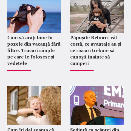
Cum să arăți bine în
Păpușile Reborn: cât
pozele din vacanță fără
costă, ce avantaje au și
filtre. Trucuri simple
ce riscuri trebuie să
pe care le folosesc și
cunoști înainte să
vedetele
cumperi
Cum îți dai seama că
Ședință cu scântei din