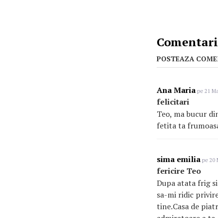
Comentarii
POSTEAZA COME
Ana Maria
pe 21 Ma
felicitari
Teo, ma bucur din 
fetita ta frumoas
sima emilia
pe 20 
fericire Teo
Dupa atata frig s
sa-mi ridic privi
tine.Casa de piatr