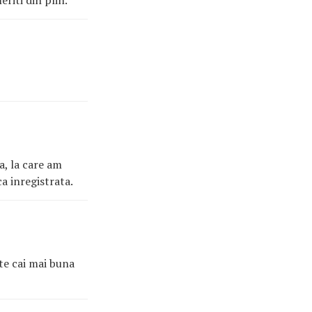
eriti din plin.
a, la care am
ca inregistrata.
ate cai mai buna