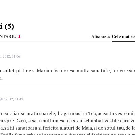
 (5)
NTARIU
Afiseaza:
Cele mai r
r 2012, 11:06
suflet pt tine si Marian. Va doresc multa sanatate, fericire si 
a.
Mar 2012, 11:43
i ceata iar se arata soarele,draga noastra Teo,aceasta veste m
rea spre Dzeu,si sa-i multumesc,ca s-au schimbat vestile care v
a,sa fii sanatoasa si fericita alaturi de Maia,si de sotul tau,de 