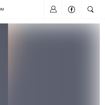
Nu ai cont?
Inregistreaza-
UM