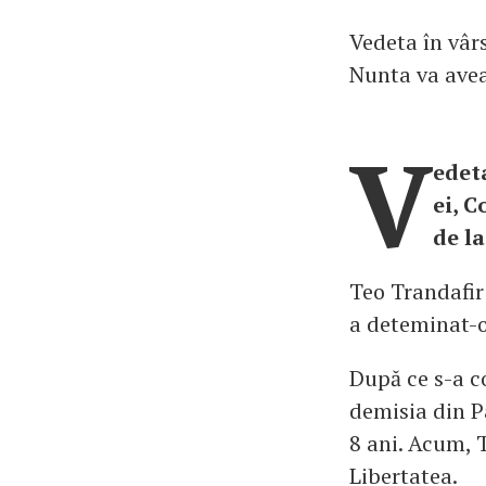
Vedeta în vârs
Nunta va avea 
V
edeta
ei, C
de la
Teo Trandafir
a deteminat-o
După ce s-a co
demisia din P
8 ani. Acum, 
Libertatea.