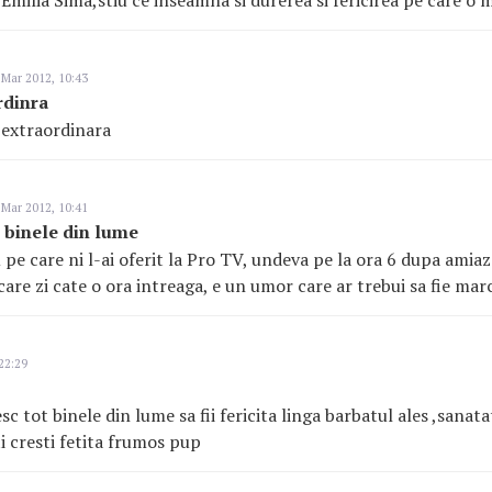
Emilia Sima,stiu ce inseamna si durerea si fericirea pe care o m
Mar 2012, 10:43
rdinra
e extraordinara
Mar 2012, 10:41
t binele din lume
 pe care ni l-ai oferit la Pro TV, undeva pe la ora 6 dupa amiaz
care zi cate o ora intreaga, e un umor care ar trebui sa fie mar
22:29
sc tot binele din lume sa fii fericita linga barbatul ales ,sanat
ti cresti fetita frumos pup