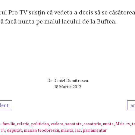
ul Pro TV susţin că vedeta a decis să se căsătorea
să facă nunta pe malul lacului de la Buftea.
De
Daniel Dumitrescu
18 Martie 2012
dent
ar
:
familie
,
relatie
,
politician
,
vedeta
,
sanatate
,
casatorie
,
nunta
,
Maia
,
tv
,
t
 Tv
,
deputat
,
marian teodorescu
,
marita
,
lac
,
parlamentar