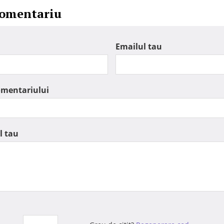
comentariu
Emailul tau
omentariului
l tau