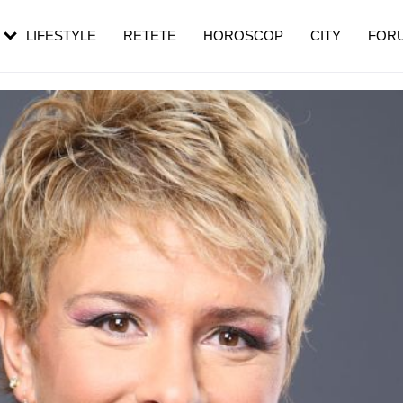
rezești mai des
Cât durează, cum te pregătești și cât
i în vârstă
de dureroasă este investigația
LIFESTYLE
RETETE
HOROSCOP
CITY
FOR