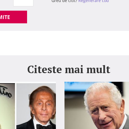
Greu de citit?
Regenerare cod
MITE
Citeste mai mult