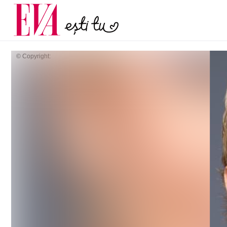
și 60 de ani. De ce te t
Carieră
pe măsură ce înaintez
Actualitate
© Copyright: