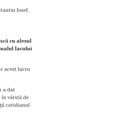
tantin Iosef.
scă cu alesul
 malul lacului
r acest lucru
i-a dat
 în vârstă de
ță cotidianul