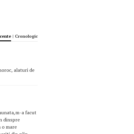
ecente
|
Cronologic
noroc, alaturi de
inunata,m-a facut
in dinspre
la o mare