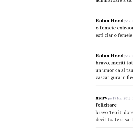
admiratoare a ta. 
Robin Hood
pe 20 
o femeie extrao
esti clar o femei
Robin Hood
pe 20 
bravo, meriti to
un umor ca al tau
cascat gura in fie
mary
pe 19 Mar 2012, 
felicitare
bravo Teo iti dore
decit toate si sa-