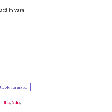
scă în vara
ticolul urmator
eo
,
fiica
,
fetita
,