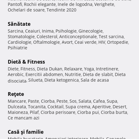
Pantofi
Rochii elegante
Inele de logodna
Verighete
,
,
,
,
Ochelari de soare
Tendinte 2020
,
Sănătate
Sarcina
Ceaiuri
Inima
Psihologie
Ginecologie
,
,
,
,
,
Stomatologie
Colesterol
Anticonceptionale
Test sarcina
,
,
,
,
Cardiologie
Oftalmologie
Avort
Ceai verde
HIV
Ortopedie
,
,
,
,
,
,
Psihiatrie
Dietă & Fitness
Diete
Fitness
Dieta Dukan
Relaxare
Yoga
Intretinere
,
,
,
,
,
,
Aerobic
Exercitii abdomen
Nutritie
Dieta de slabit
Dieta
,
,
,
,
Silueta
Dieta ketogenica
Sala de acasa
disociata
,
,
,
Reţete
Mancare
Paste
Ciorba
Peste
Sos
Salata
Cafea
Supa
,
,
,
,
,
,
,
,
Dulceata
Tocanita
Cocktail
Supa crema
Aperitive
Desert
,
,
,
,
,
,
Maioneza
Pilaf
Ciorba perisoare
Ciorba pui
Ciorba burta
,
,
,
,
,
Ce mancam azi
Casă şi familie
Mobila bucatarie
Amenajari interioare
Mobila
Canapele