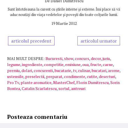
De
Daniel Dumitrescu
Sunt întotdeauna la curent cu știrile interne și externe. Îmi place să vă
aduc noutăți din viața vedetelor și povești din toate colțurile lumii.
19 Martie 2012
articolul precedent
articolul urmator
MAI MULT DESPRE:
Bucuresti
,
show
,
concurs
,
decor
,
juriu
,
legume
,
ingrediente
,
competitie
,
emisiune
,
oua
,
fructe
,
carne
,
premiu
,
dolari
,
concurenti
,
bucatarie
,
tv
,
culinar
,
bucatari
,
arome
,
ustensile
,
preselectii
,
preparat
,
condimente
,
cutite
,
deserturi
,
Pro Tv
,
plante aromatice
,
MasterChef
,
Florin Dumitrescu
,
Sorin
Bontea
,
Catalin Scarlatescu
,
sortul
,
antreuri
Posteaza comentariu