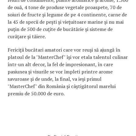
feluri de condimente, plante aromatice şi arome, 1.500
de ouă, 4 tone de produse vegetale proaspete, 70 de
soiuri de fructe şi legume de pe 4 continente, carne de
la 45 de specii de peşti şi vieţuitoare marine şi nu mai
puţin de 500 de cuţite de bucătărie şi sisteme de
curăţare şi tăiere.
Fericiţii bucătari amatori care vor reuşi să ajungă în
platoul de la "MasterChef" îşi vor etala talentul culinar
într-un alt decor, la fel de impresionant, în care
pasiunea şi visurile se vor împleti printre arome
savuroase şi de unde, la final, va ieşi primul
"MasterChef" din România şi câştigătorul marelui
premiu de 50.000 de euro.