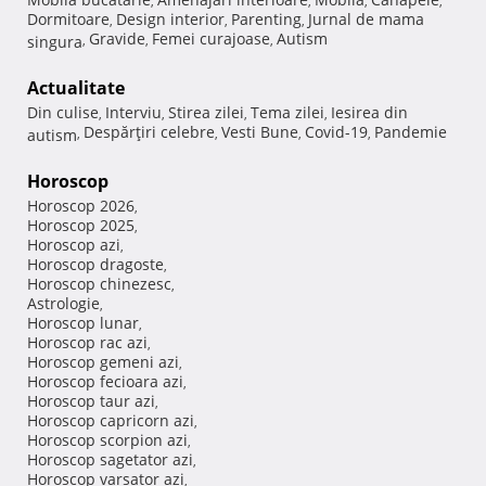
,
,
,
,
Dormitoare
Design interior
Parenting
Jurnal de mama
,
,
,
Gravide
Femei curajoase
Autism
singura
,
,
,
Actualitate
Din culise
Interviu
Stirea zilei
Tema zilei
Iesirea din
,
,
,
,
Despărţiri celebre
Vesti Bune
Covid-19
Pandemie
autism
,
,
,
,
Horoscop
Horoscop 2026
,
Horoscop 2025
,
Horoscop azi
,
Horoscop dragoste
,
Horoscop chinezesc
,
Astrologie
,
Horoscop lunar
,
Horoscop rac azi
,
Horoscop gemeni azi
,
Horoscop fecioara azi
,
Horoscop taur azi
,
Horoscop capricorn azi
,
Horoscop scorpion azi
,
Horoscop sagetator azi
,
Horoscop varsator azi
,