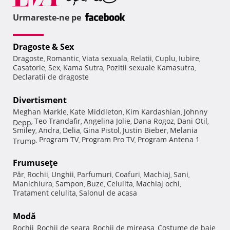
Urmareste-ne pe
Dragoste & Sex
Dragoste
Romantic
Viata sexuala
Relatii
Cuplu
Iubire
,
,
,
,
,
,
Casatorie
Sex
Kama Sutra
Pozitii sexuale Kamasutra
,
,
,
,
Declaratii de dragoste
Divertisment
Meghan Markle
Kate Middleton
Kim Kardashian
Johnny
,
,
,
Teo Trandafir
Angelina Jolie
Dana Rogoz
Dani Otil
Depp
,
,
,
,
,
Smiley
Andra
Delia
Gina Pistol
Justin Bieber
Melania
,
,
,
,
,
Program TV
Program Pro TV
Program Antena 1
Trump
,
,
,
Frumuseţe
Păr
Rochii
Unghii
Parfumuri
Coafuri
Machiaj
Sani
,
,
,
,
,
,
,
Manichiura
Sampon
Buze
Celulita
Machiaj ochi
,
,
,
,
,
Tratament celulita
Salonul de acasa
,
Modă
Rochii
Rochii de seara
Rochii de mireasa
Costume de baie
,
,
,
,