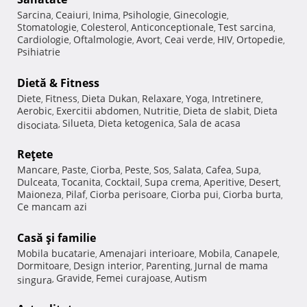
Sarcina
Ceaiuri
Inima
Psihologie
Ginecologie
,
,
,
,
,
Stomatologie
Colesterol
Anticonceptionale
Test sarcina
,
,
,
,
Cardiologie
Oftalmologie
Avort
Ceai verde
HIV
Ortopedie
,
,
,
,
,
,
Psihiatrie
Dietă & Fitness
Diete
Fitness
Dieta Dukan
Relaxare
Yoga
Intretinere
,
,
,
,
,
,
Aerobic
Exercitii abdomen
Nutritie
Dieta de slabit
Dieta
,
,
,
,
Silueta
Dieta ketogenica
Sala de acasa
disociata
,
,
,
Reţete
Mancare
Paste
Ciorba
Peste
Sos
Salata
Cafea
Supa
,
,
,
,
,
,
,
,
Dulceata
Tocanita
Cocktail
Supa crema
Aperitive
Desert
,
,
,
,
,
,
Maioneza
Pilaf
Ciorba perisoare
Ciorba pui
Ciorba burta
,
,
,
,
,
Ce mancam azi
Casă şi familie
Mobila bucatarie
Amenajari interioare
Mobila
Canapele
,
,
,
,
Dormitoare
Design interior
Parenting
Jurnal de mama
,
,
,
Gravide
Femei curajoase
Autism
singura
,
,
,