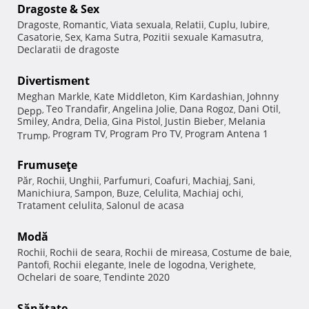
Dragoste & Sex
Dragoste
Romantic
Viata sexuala
Relatii
Cuplu
Iubire
,
,
,
,
,
,
Casatorie
Sex
Kama Sutra
Pozitii sexuale Kamasutra
,
,
,
,
Declaratii de dragoste
Divertisment
Meghan Markle
Kate Middleton
Kim Kardashian
Johnny
,
,
,
Teo Trandafir
Angelina Jolie
Dana Rogoz
Dani Otil
Depp
,
,
,
,
,
Smiley
Andra
Delia
Gina Pistol
Justin Bieber
Melania
,
,
,
,
,
Program TV
Program Pro TV
Program Antena 1
Trump
,
,
,
Frumuseţe
Păr
Rochii
Unghii
Parfumuri
Coafuri
Machiaj
Sani
,
,
,
,
,
,
,
Manichiura
Sampon
Buze
Celulita
Machiaj ochi
,
,
,
,
,
Tratament celulita
Salonul de acasa
,
Modă
Rochii
Rochii de seara
Rochii de mireasa
Costume de baie
,
,
,
,
Pantofi
Rochii elegante
Inele de logodna
Verighete
,
,
,
,
Ochelari de soare
Tendinte 2020
,
Sănătate