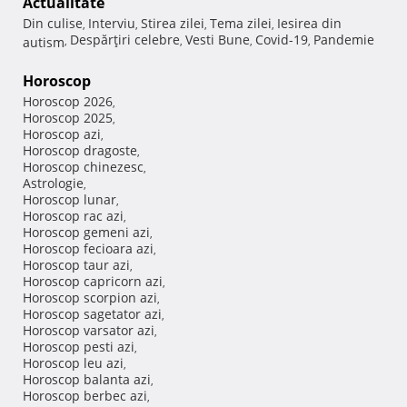
Actualitate
Din culise
Interviu
Stirea zilei
Tema zilei
Iesirea din
,
,
,
,
Despărţiri celebre
Vesti Bune
Covid-19
Pandemie
autism
,
,
,
,
Horoscop
Horoscop 2026
,
Horoscop 2025
,
Horoscop azi
,
Horoscop dragoste
,
Horoscop chinezesc
,
Astrologie
,
Horoscop lunar
,
Horoscop rac azi
,
Horoscop gemeni azi
,
Horoscop fecioara azi
,
Horoscop taur azi
,
Horoscop capricorn azi
,
Horoscop scorpion azi
,
Horoscop sagetator azi
,
Horoscop varsator azi
,
Horoscop pesti azi
,
Horoscop leu azi
,
Horoscop balanta azi
,
Horoscop berbec azi
,