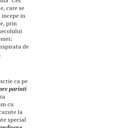
ula "Ces
e, care se
 incepe in
e, prin
secolului
emei:
inspirata de
.
scrie ca pe
pre parinti
za
cum cu
 cazute la
ate special
andioase,