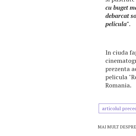
cu buget ma
debarcat so
pelicula"
.
In ciuda fa
cinematogr
prezenta ac
pelicula "R
Romania.
articolul prece
MAI MULT DESPRE