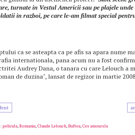
re, turnate in Vestul Americii sau pe plajele unde
ldatii in razboi, pe care le-am filmat special pentr
ptului ca se asteapta ca pe afis sa apara nume ma
afia internationala, pana acum nu a fost confir
tritei Audrey Dana, o tanara cu care Lelouch a m
oman de duzina", lansat de regizor in martie 2008
dent
ar
:
pelicula
,
Romania
,
Claude Lelouch
,
Buftea
,
Ces amoursla