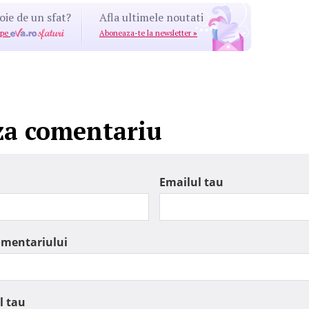
oie de un sfat?
Afla ultimele noutati
 pe
Aboneaza-te la newsletter
»
za comentariu
Emailul tau
omentariului
l tau