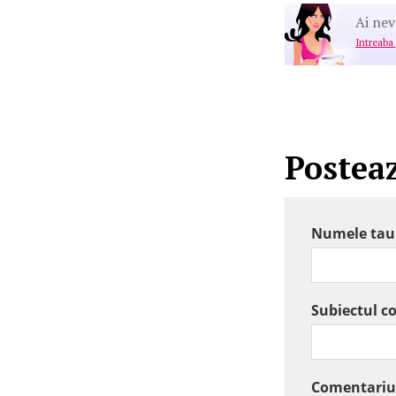
Ai nev
Intreaba
Postea
Numele tau
Subiectul c
Comentariu