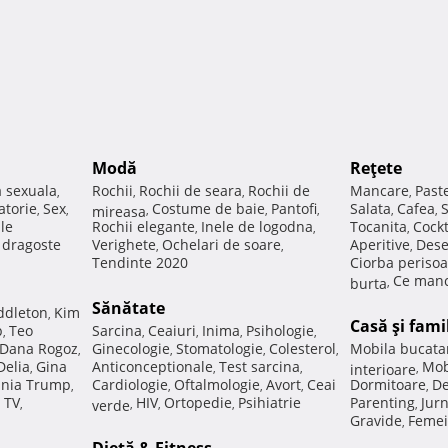
Modă
Reţete
a sexuala
Rochii
Rochii de seara
Rochii de
Mancare
Past
,
,
,
,
atorie
Sex
Costume de baie
Pantofi
Salata
Cafea
,
,
mireasa
,
,
,
,
,
ale
Rochii elegante
Inele de logodna
Tocanita
Cockt
,
,
,
e dragoste
Verighete
Ochelari de soare
Aperitive
Dese
,
,
,
Tendinte 2020
Ciorba perisoa
Ce manc
burta
,
Sănătate
ddleton
Kim
,
Casă şi fami
p
Teo
Sarcina
Ceaiuri
Inima
Psihologie
,
,
,
,
,
Dana Rogoz
Ginecologie
Stomatologie
Colesterol
Mobila bucata
,
,
,
,
Delia
Gina
Anticonceptionale
Test sarcina
Mob
,
,
,
interioare
,
nia Trump
Cardiologie
Oftalmologie
Avort
Ceai
Dormitoare
De
,
,
,
,
,
 TV
HIV
Ortopedie
Psihiatrie
Parenting
Jur
,
verde
,
,
,
,
Gravide
Femei
,