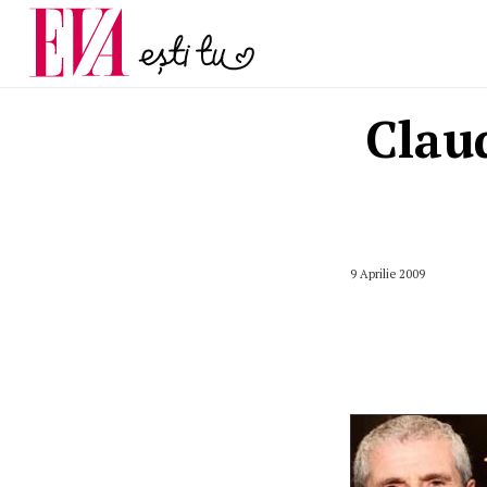
și 60 de ani. De ce te t
Carieră
pe măsură ce înaintez
Actualitate
Claud
9 Aprilie 2009