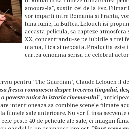
in Romania sa filmeze urmatoarea pelic
amours-la", sustin cei de la Evz. Filmaril
vor imparti intre Romania si Franta, vor
luna iunie, la Buftea. Lelouch isi propun
aceasta pelicula, sa capteze atmosfera 
XX, concentrandu-se pe iubirile a trei f
mama, fiica si nepoata. Productia este 
cartea omonina scrisa de celebrul actor
erviu pentru "The Guardian", Claude Lelouch il de
sa fresca romanesca despre trecerea timpului, des
 o poveste unica in istoria cinema-ului"
, anticipea
 care intentioneaza sa combine scenele filmate a
la filmele sale anterioare. Nu vor fi insa secvente
cele peste 40 de pelicule ale sale, ci imagini film
e cu gandul la un asemenea proiect.
"Sunt scene gr