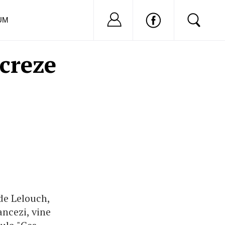
Nu ai cont?
Inregistreaza-
UM
creze
de Lelouch,
ancezi, vine