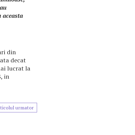
 au
u aceasta
ri din
mata decat
ai lucrat la
, in
ticolul urmator