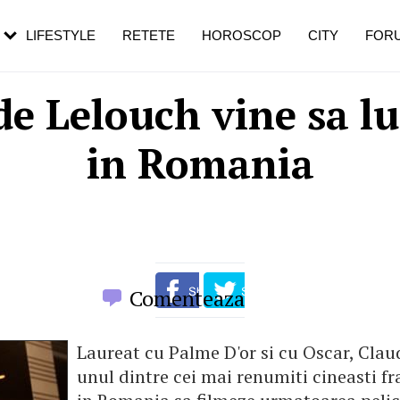
rezești mai des
Cât durează, cum te pregătești și cât
i în vârstă
de dureroasă este investigația
LIFESTYLE
RETETE
HOROSCOP
CITY
FOR
e Lelouch vine sa lu
in Romania
Comenteaza
Laureat cu Palme D'or si cu Oscar, Clau
unul dintre cei mai renumiti cineasti fr