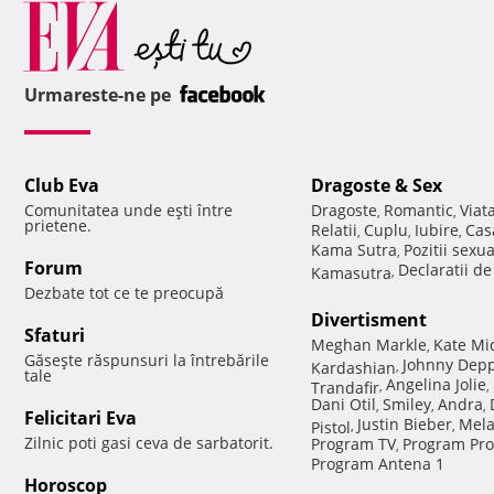
Urmareste-ne pe
Club Eva
Dragoste & Sex
Comunitatea unde eşti între
Dragoste
Romantic
Viat
,
,
prietene.
Relatii
Cuplu
Iubire
Cas
,
,
,
Kama Sutra
Pozitii sexu
,
Forum
Declaratii d
Kamasutra
,
Dezbate tot ce te preocupă
Divertisment
Sfaturi
Meghan Markle
Kate Mi
,
Găseşte răspunsuri la întrebările
Johnny Dep
Kardashian
,
tale
Angelina Jolie
Trandafir
,
,
Dani Otil
Smiley
Andra
,
,
,
Felicitari Eva
Justin Bieber
Mela
Pistol
,
,
Zilnic poti gasi ceva de sarbatorit.
Program TV
Program Pro
,
Program Antena 1
Horoscop