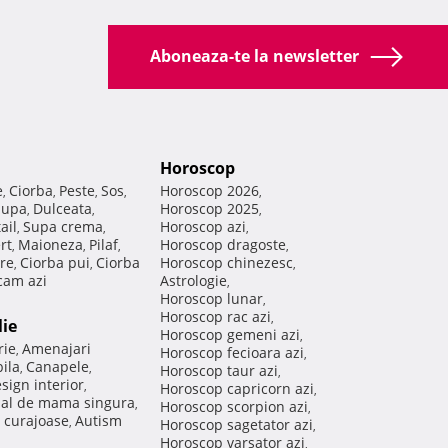
Aboneaza-te la newsletter
Horoscop
e
Ciorba
Peste
Sos
Horoscop 2026
,
,
,
,
,
Supa
Dulceata
Horoscop 2025
,
,
,
ail
Supa crema
Horoscop azi
,
,
,
rt
Maioneza
Pilaf
Horoscop dragoste
,
,
,
,
re
Ciorba pui
Ciorba
Horoscop chinezesc
,
,
,
am azi
Astrologie
,
Horoscop lunar
,
Horoscop rac azi
,
lie
Horoscop gemeni azi
,
rie
Amenajari
,
Horoscop fecioara azi
,
ila
Canapele
,
,
Horoscop taur azi
,
sign interior
,
Horoscop capricorn azi
,
nal de mama singura
,
Horoscop scorpion azi
,
 curajoase
Autism
,
Horoscop sagetator azi
,
Horoscop varsator azi
,