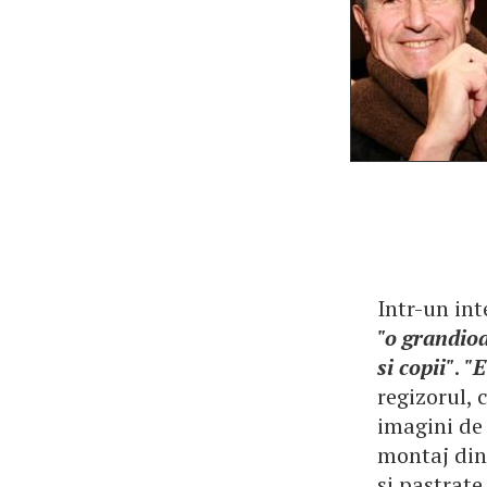
Intr-un int
"o grandioa
si copii"
.
"E
regizorul,
imagini de 
montaj din 
si pastrat