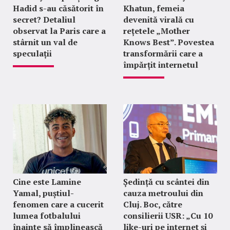
Hadid s-au căsătorit în
Khatun, femeia
secret? Detaliul
devenită virală cu
observat la Paris care a
rețetele „Mother
stârnit un val de
Knows Best”. Povestea
speculații
transformării care a
împărțit internetul
Cine este Lamine
Ședință cu scântei din
Yamal, puștiul-
cauza metroului din
fenomen care a cucerit
Cluj. Boc, către
lumea fotbalului
consilierii USR: „Cu 10
înainte să împlinească
like-uri pe internet și