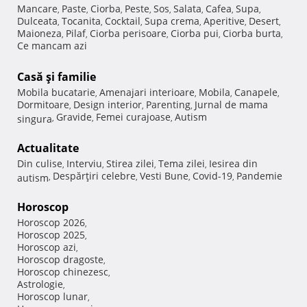
Mancare
Paste
Ciorba
Peste
Sos
Salata
Cafea
Supa
,
,
,
,
,
,
,
,
Dulceata
Tocanita
Cocktail
Supa crema
Aperitive
Desert
,
,
,
,
,
,
Maioneza
Pilaf
Ciorba perisoare
Ciorba pui
Ciorba burta
,
,
,
,
,
Ce mancam azi
Casă şi familie
Mobila bucatarie
Amenajari interioare
Mobila
Canapele
,
,
,
,
Dormitoare
Design interior
Parenting
Jurnal de mama
,
,
,
Gravide
Femei curajoase
Autism
singura
,
,
,
Actualitate
Din culise
Interviu
Stirea zilei
Tema zilei
Iesirea din
,
,
,
,
Despărţiri celebre
Vesti Bune
Covid-19
Pandemie
autism
,
,
,
,
Horoscop
Horoscop 2026
,
Horoscop 2025
,
Horoscop azi
,
Horoscop dragoste
,
Horoscop chinezesc
,
Astrologie
,
Horoscop lunar
,