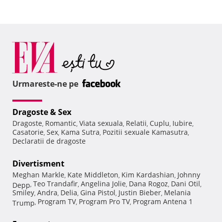
Urmareste-ne pe
Dragoste & Sex
Dragoste
Romantic
Viata sexuala
Relatii
Cuplu
Iubire
,
,
,
,
,
,
Casatorie
Sex
Kama Sutra
Pozitii sexuale Kamasutra
,
,
,
,
Declaratii de dragoste
Divertisment
Meghan Markle
Kate Middleton
Kim Kardashian
Johnny
,
,
,
Teo Trandafir
Angelina Jolie
Dana Rogoz
Dani Otil
Depp
,
,
,
,
,
Smiley
Andra
Delia
Gina Pistol
Justin Bieber
Melania
,
,
,
,
,
Program TV
Program Pro TV
Program Antena 1
Trump
,
,
,