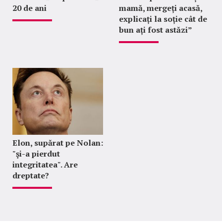
20 de ani
mamă, mergeți acasă,
explicați la soție cât de
bun ați fost astăzi”
Elon, supărat pe Nolan:
"şi-a pierdut
integritatea". Are
dreptate?