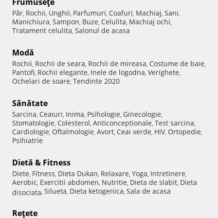
Frumuseţe
Păr
Rochii
Unghii
Parfumuri
Coafuri
Machiaj
Sani
,
,
,
,
,
,
,
Manichiura
Sampon
Buze
Celulita
Machiaj ochi
,
,
,
,
,
Tratament celulita
Salonul de acasa
,
Modă
Rochii
Rochii de seara
Rochii de mireasa
Costume de baie
,
,
,
,
Pantofi
Rochii elegante
Inele de logodna
Verighete
,
,
,
,
Ochelari de soare
Tendinte 2020
,
Sănătate
Sarcina
Ceaiuri
Inima
Psihologie
Ginecologie
,
,
,
,
,
Stomatologie
Colesterol
Anticonceptionale
Test sarcina
,
,
,
,
Cardiologie
Oftalmologie
Avort
Ceai verde
HIV
Ortopedie
,
,
,
,
,
,
Psihiatrie
Dietă & Fitness
Diete
Fitness
Dieta Dukan
Relaxare
Yoga
Intretinere
,
,
,
,
,
,
Aerobic
Exercitii abdomen
Nutritie
Dieta de slabit
Dieta
,
,
,
,
Silueta
Dieta ketogenica
Sala de acasa
disociata
,
,
,
Reţete