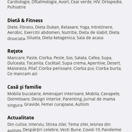
Cardiologie
Oftalmologie
Avort
Ceai verde
HIV
Ortopedie
,
,
,
,
,
,
Psihiatrie
Dietă & Fitness
Diete
Fitness
Dieta Dukan
Relaxare
Yoga
Intretinere
,
,
,
,
,
,
Aerobic
Exercitii abdomen
Nutritie
Dieta de slabit
Dieta
,
,
,
,
Silueta
Dieta ketogenica
Sala de acasa
disociata
,
,
,
Reţete
Mancare
Paste
Ciorba
Peste
Sos
Salata
Cafea
Supa
,
,
,
,
,
,
,
,
Dulceata
Tocanita
Cocktail
Supa crema
Aperitive
Desert
,
,
,
,
,
,
Maioneza
Pilaf
Ciorba perisoare
Ciorba pui
Ciorba burta
,
,
,
,
,
Ce mancam azi
Casă şi familie
Mobila bucatarie
Amenajari interioare
Mobila
Canapele
,
,
,
,
Dormitoare
Design interior
Parenting
Jurnal de mama
,
,
,
Gravide
Femei curajoase
Autism
singura
,
,
,
Actualitate
Din culise
Interviu
Stirea zilei
Tema zilei
Iesirea din
,
,
,
,
Despărţiri celebre
Vesti Bune
Covid-19
Pandemie
autism
,
,
,
,