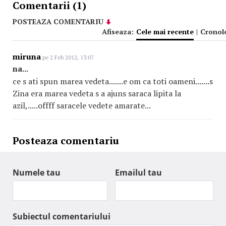
Comentarii (1)
POSTEAZA COMENTARIU
Afiseaza:
Cele mai recente
|
Cronol
miruna
pe 2 Feb 2012, 13:07
na...
ce s ati spun marea vedeta.......e om ca toti oameni.......s
Zina era marea vedeta s a ajuns saraca lipita la
azil,.....offff saracele vedete amarate...
Posteaza comentariu
Numele tau
Emailul tau
Subiectul comentariului