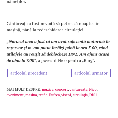
nămeților.
Cântăreața a fost nevoită să petreacă noaptea în
mașină, până la redeschiderea circulației.
„Norocul meu a fost că am avut suficientă motorină în
rezervor şi m-am putut încălzi până la ora 5.00, când
utilajele au reuşit să deblocheze DN1. Am ajuns acasă
de abia la 7.00
”, a povestit Nico pentru „Ring”.
articolul precedent
articolul urmator
MAI MULT DESPRE:
muzica
,
concert
,
cantareata
,
Nico
,
eveniment
,
masina
,
trafic
,
Buftea
,
viscol
,
circulația
,
DN 1