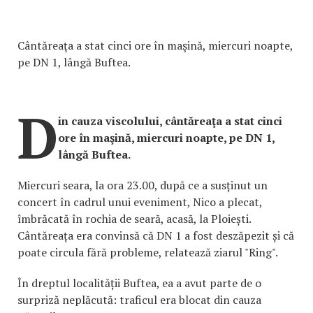
Cântăreaţa a stat cinci ore în maşină, miercuri noapte,
pe DN 1, lângă Buftea.
D
in cauza viscolului, cântăreaţa a stat cinci
ore în maşină, miercuri noapte, pe DN 1,
lângă Buftea.
Miercuri seara, la ora 23.00, după ce a susținut un
concert în cadrul unui eveniment, Nico a plecat,
îmbrăcată în rochia de seară, acasă, la Ploiești.
Cântăreața era convinsă că DN 1 a fost deszăpezit și că
poate circula fără probleme, relatează ziarul "Ring".
În dreptul localității Buftea, ea a avut parte de o
surpriză neplăcută: traficul era blocat din cauza