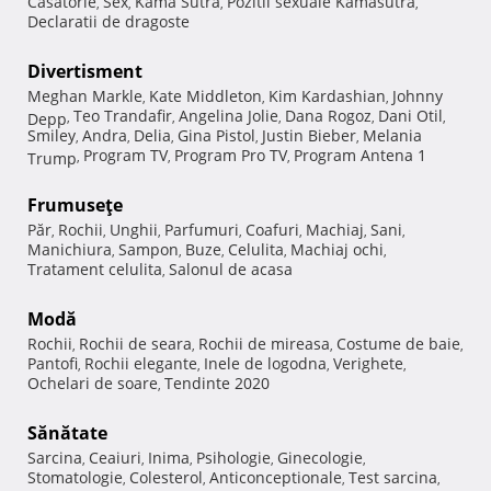
Casatorie
Sex
Kama Sutra
Pozitii sexuale Kamasutra
,
,
,
,
Declaratii de dragoste
Divertisment
Meghan Markle
Kate Middleton
Kim Kardashian
Johnny
,
,
,
Teo Trandafir
Angelina Jolie
Dana Rogoz
Dani Otil
Depp
,
,
,
,
,
Smiley
Andra
Delia
Gina Pistol
Justin Bieber
Melania
,
,
,
,
,
Program TV
Program Pro TV
Program Antena 1
Trump
,
,
,
Frumuseţe
Păr
Rochii
Unghii
Parfumuri
Coafuri
Machiaj
Sani
,
,
,
,
,
,
,
Manichiura
Sampon
Buze
Celulita
Machiaj ochi
,
,
,
,
,
Tratament celulita
Salonul de acasa
,
Modă
Rochii
Rochii de seara
Rochii de mireasa
Costume de baie
,
,
,
,
Pantofi
Rochii elegante
Inele de logodna
Verighete
,
,
,
,
Ochelari de soare
Tendinte 2020
,
Sănătate
Sarcina
Ceaiuri
Inima
Psihologie
Ginecologie
,
,
,
,
,
Stomatologie
Colesterol
Anticonceptionale
Test sarcina
,
,
,
,