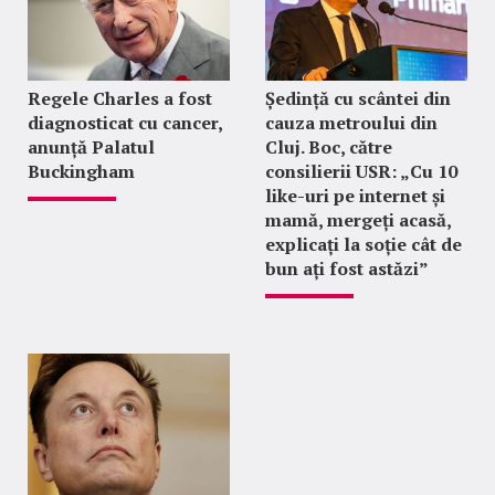
Regele Charles a fost
Ședință cu scântei din
diagnosticat cu cancer,
cauza metroului din
anunță Palatul
Cluj. Boc, către
Buckingham
consilierii USR: „Cu 10
like-uri pe internet și
mamă, mergeți acasă,
explicați la soție cât de
bun ați fost astăzi”