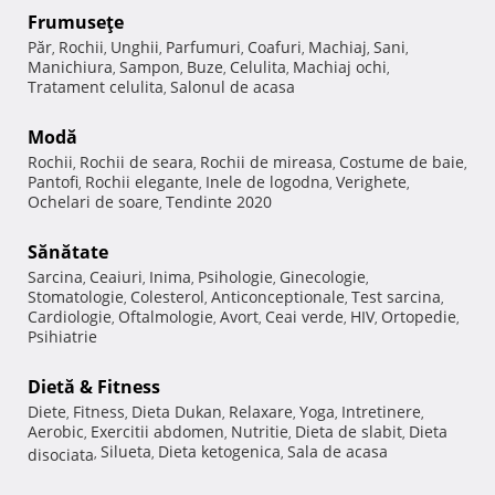
Frumuseţe
Păr
Rochii
Unghii
Parfumuri
Coafuri
Machiaj
Sani
,
,
,
,
,
,
,
Manichiura
Sampon
Buze
Celulita
Machiaj ochi
,
,
,
,
,
Tratament celulita
Salonul de acasa
,
Modă
Rochii
Rochii de seara
Rochii de mireasa
Costume de baie
,
,
,
,
Pantofi
Rochii elegante
Inele de logodna
Verighete
,
,
,
,
Ochelari de soare
Tendinte 2020
,
Sănătate
Sarcina
Ceaiuri
Inima
Psihologie
Ginecologie
,
,
,
,
,
Stomatologie
Colesterol
Anticonceptionale
Test sarcina
,
,
,
,
Cardiologie
Oftalmologie
Avort
Ceai verde
HIV
Ortopedie
,
,
,
,
,
,
Psihiatrie
Dietă & Fitness
Diete
Fitness
Dieta Dukan
Relaxare
Yoga
Intretinere
,
,
,
,
,
,
Aerobic
Exercitii abdomen
Nutritie
Dieta de slabit
Dieta
,
,
,
,
Silueta
Dieta ketogenica
Sala de acasa
disociata
,
,
,