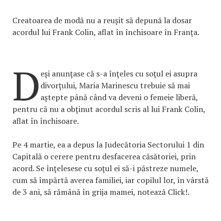
Creatoarea de modă nu a reușit să depună la dosar
acordul lui Frank Colin, aflat în închisoare în Franţa.
D
eși anunţase că s-a înţeles cu soţul ei asupra
divorțului, Maria Marinescu trebuie să mai
aștepte până când va deveni o femeie liberă,
pentru că nu a obţinut acordul scris al lui Frank Colin,
aflat în închisoare.
Pe 4 martie, ea a depus la Judecătoria Sectorului 1 din
Capitală o cerere pentru desfacerea căsătoriei, prin
acord. Se înţelesese cu soţul ei să-i păstreze numele,
cum să împărtă averea familiei, iar copilul lor, în vârstă
de 3 ani, să rămână în grija mamei, notează Click!.