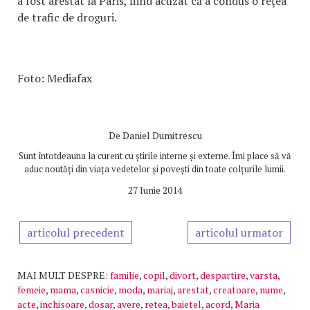
a fost arestat la Paris, fiind acuzat că a condus o reţea
de trafic de droguri.
Foto: Mediafax
De
Daniel Dumitrescu
Sunt întotdeauna la curent cu știrile interne și externe. Îmi place să vă
aduc noutăți din viața vedetelor și povești din toate colțurile lumii.
27 Iunie 2014
articolul precedent
articolul urmator
MAI MULT DESPRE:
familie
,
copil
,
divort
,
despartire
,
varsta
,
femeie
,
mama
,
casnicie
,
moda
,
mariaj
,
arestat
,
creatoare
,
nume
,
acte
,
inchisoare
,
dosar
,
avere
,
retea
,
baietel
,
acord
,
Maria