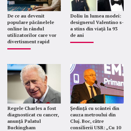
De ce au devenit
Doliu în lumea modei:
populare păcănelele
designerul Valentino s-
online în rândul
a stins din viață la 93
utilizatorilor care vor
de ani
divertisment rapid
Regele Charles a fost
Ședință cu scântei din
diagnosticat cu cancer,
cauza metroului din
anunță Palatul
Cluj. Boc, către
Buckingham
consilierii USR: „Cu 10