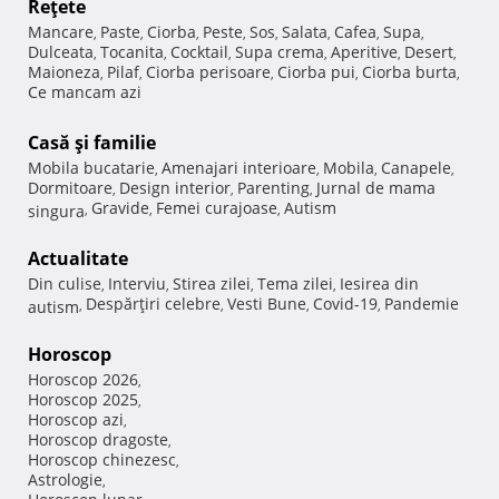
Reţete
Mancare
Paste
Ciorba
Peste
Sos
Salata
Cafea
Supa
,
,
,
,
,
,
,
,
Dulceata
Tocanita
Cocktail
Supa crema
Aperitive
Desert
,
,
,
,
,
,
Maioneza
Pilaf
Ciorba perisoare
Ciorba pui
Ciorba burta
,
,
,
,
,
Ce mancam azi
Casă şi familie
Mobila bucatarie
Amenajari interioare
Mobila
Canapele
,
,
,
,
Dormitoare
Design interior
Parenting
Jurnal de mama
,
,
,
Gravide
Femei curajoase
Autism
singura
,
,
,
Actualitate
Din culise
Interviu
Stirea zilei
Tema zilei
Iesirea din
,
,
,
,
Despărţiri celebre
Vesti Bune
Covid-19
Pandemie
autism
,
,
,
,
Horoscop
Horoscop 2026
,
Horoscop 2025
,
Horoscop azi
,
Horoscop dragoste
,
Horoscop chinezesc
,
Astrologie
,