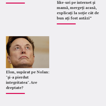
like-uri pe internet și
mamă, mergeți acasă,
explicați la soție cât de
bun ați fost astăzi”
Elon, supărat pe Nolan:
"şi-a pierdut
integritatea". Are
dreptate?