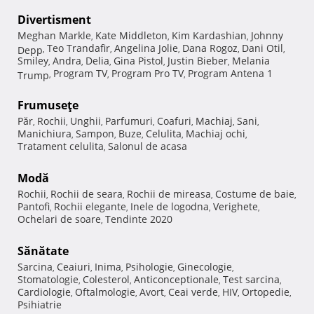
Divertisment
Meghan Markle
Kate Middleton
Kim Kardashian
Johnny
,
,
,
Teo Trandafir
Angelina Jolie
Dana Rogoz
Dani Otil
Depp
,
,
,
,
,
Smiley
Andra
Delia
Gina Pistol
Justin Bieber
Melania
,
,
,
,
,
Program TV
Program Pro TV
Program Antena 1
Trump
,
,
,
Frumuseţe
Păr
Rochii
Unghii
Parfumuri
Coafuri
Machiaj
Sani
,
,
,
,
,
,
,
Manichiura
Sampon
Buze
Celulita
Machiaj ochi
,
,
,
,
,
Tratament celulita
Salonul de acasa
,
Modă
Rochii
Rochii de seara
Rochii de mireasa
Costume de baie
,
,
,
,
Pantofi
Rochii elegante
Inele de logodna
Verighete
,
,
,
,
Ochelari de soare
Tendinte 2020
,
Sănătate
Sarcina
Ceaiuri
Inima
Psihologie
Ginecologie
,
,
,
,
,
Stomatologie
Colesterol
Anticonceptionale
Test sarcina
,
,
,
,
Cardiologie
Oftalmologie
Avort
Ceai verde
HIV
Ortopedie
,
,
,
,
,
,
Psihiatrie