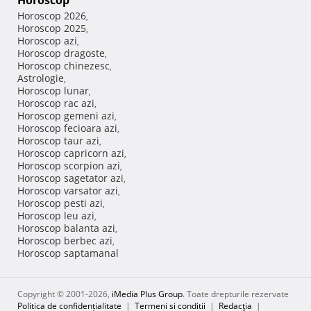
Horoscop
Horoscop 2026
,
Horoscop 2025
,
Horoscop azi
,
Horoscop dragoste
,
Horoscop chinezesc
,
Astrologie
,
Horoscop lunar
,
Horoscop rac azi
,
Horoscop gemeni azi
,
Horoscop fecioara azi
,
Horoscop taur azi
,
Horoscop capricorn azi
,
Horoscop scorpion azi
,
Horoscop sagetator azi
,
Horoscop varsator azi
,
Horoscop pesti azi
,
Horoscop leu azi
,
Horoscop balanta azi
,
Horoscop berbec azi
,
Horoscop saptamanal
Copyright © 2001-2026,
iMedia Plus Group
. Toate drepturile rezervate
Politica de confidențialitate
|
Termeni si conditii
|
Redacţia
|