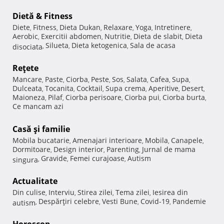
Dietă & Fitness
Diete
Fitness
Dieta Dukan
Relaxare
Yoga
Intretinere
,
,
,
,
,
,
Aerobic
Exercitii abdomen
Nutritie
Dieta de slabit
Dieta
,
,
,
,
Silueta
Dieta ketogenica
Sala de acasa
disociata
,
,
,
Reţete
Mancare
Paste
Ciorba
Peste
Sos
Salata
Cafea
Supa
,
,
,
,
,
,
,
,
Dulceata
Tocanita
Cocktail
Supa crema
Aperitive
Desert
,
,
,
,
,
,
Maioneza
Pilaf
Ciorba perisoare
Ciorba pui
Ciorba burta
,
,
,
,
,
Ce mancam azi
Casă şi familie
Mobila bucatarie
Amenajari interioare
Mobila
Canapele
,
,
,
,
Dormitoare
Design interior
Parenting
Jurnal de mama
,
,
,
Gravide
Femei curajoase
Autism
singura
,
,
,
Actualitate
Din culise
Interviu
Stirea zilei
Tema zilei
Iesirea din
,
,
,
,
Despărţiri celebre
Vesti Bune
Covid-19
Pandemie
autism
,
,
,
,