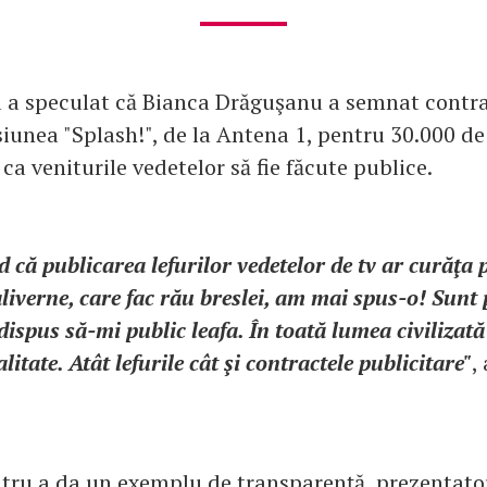
 a speculat că Bianca Drăguşanu a semnat contra
iunea "Splash!", de la Antena 1, pentru 30.000 de
ca veniturile vedetelor să fie făcute publice.
d că publicarea lefurilor vedetelor de tv ar curăţa p
liverne, care fac rău breslei, am mai spus-o! Sunt
 dispus să-mi public leafa. În toată lumea civilizată 
itate. Atât lefurile cât şi contractele publicitare"
,
tru a da un exemplu de transparenţă, prezentato