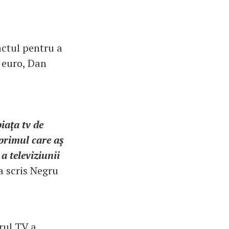
ctul pentru a
 euro, Dan
iaţa tv de
 primul care aş
a televiziunii
 a scris Negru
rul TV a