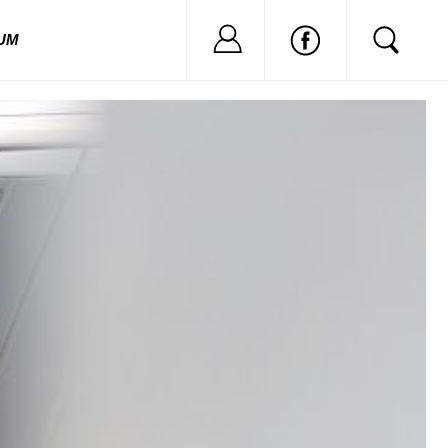
Nu ai cont?
Inregistreaza
UM