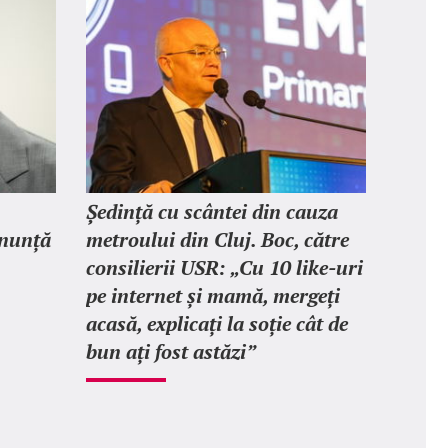
Ședință cu scântei din cauza
anunță
metroului din Cluj. Boc, către
consilierii USR: „Cu 10 like-uri
pe internet și mamă, mergeți
acasă, explicați la soție cât de
bun ați fost astăzi”