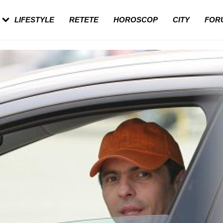
ergi la medic
60 de ani. De ce te trezești mai des pe
măsură ce înaintezi în vârstă
LIFESTYLE
RETETE
HOROSCOP
CITY
FOR