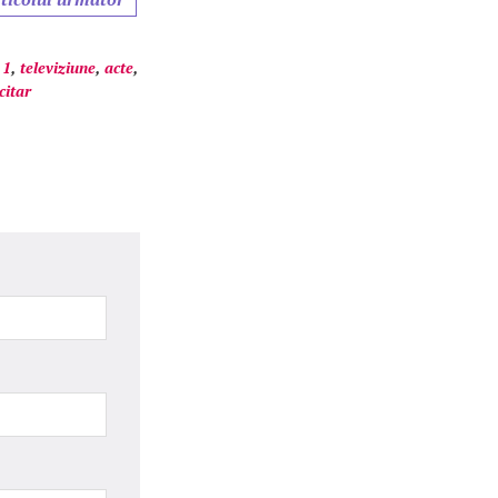
 1
,
televiziune
,
acte
,
citar