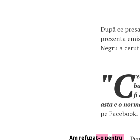
După ce presa
prezenta emis
Negru a cerut 
"C
re
ba
fi
asta e o normal
pe Facebook.
Am refuzat-o pentru
Pen