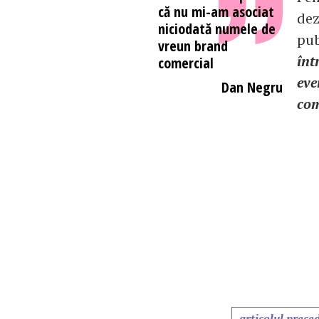
că nu mi-am asociat
dez
niciodată numele de
pub
vreun brand
înt
comercial
eve
Dan Negru
com
articolul prece