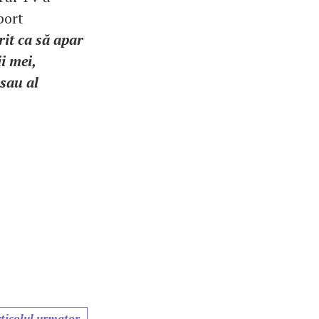
port
rit ca să apar
i mei,
sau al
ticolul urmator