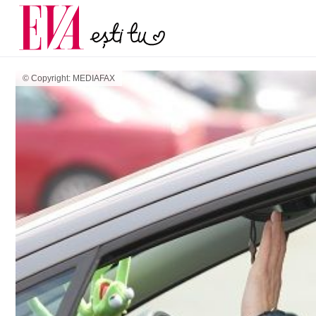
și când ar trebui să m
Carieră
Actualitate
© Copyright: MEDIAFAX