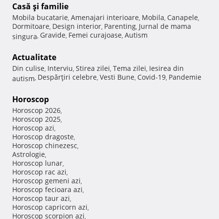
Casă şi familie
Mobila bucatarie
Amenajari interioare
Mobila
Canapele
,
,
,
,
Dormitoare
Design interior
Parenting
Jurnal de mama
,
,
,
Gravide
Femei curajoase
Autism
singura
,
,
,
Actualitate
Din culise
Interviu
Stirea zilei
Tema zilei
Iesirea din
,
,
,
,
Despărţiri celebre
Vesti Bune
Covid-19
Pandemie
autism
,
,
,
,
Horoscop
Horoscop 2026
,
Horoscop 2025
,
Horoscop azi
,
Horoscop dragoste
,
Horoscop chinezesc
,
Astrologie
,
Horoscop lunar
,
Horoscop rac azi
,
Horoscop gemeni azi
,
Horoscop fecioara azi
,
Horoscop taur azi
,
Horoscop capricorn azi
,
Horoscop scorpion azi
,