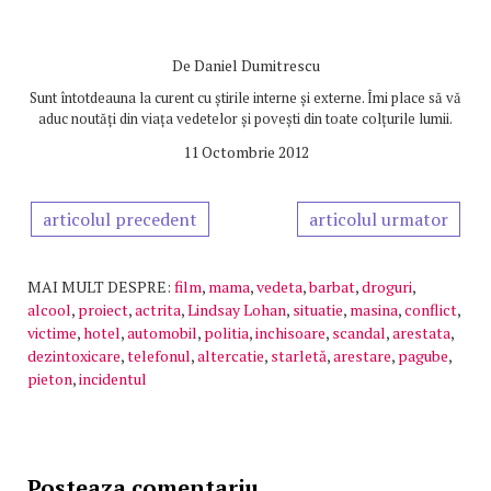
De
Daniel Dumitrescu
Sunt întotdeauna la curent cu știrile interne și externe. Îmi place să vă
aduc noutăți din viața vedetelor și povești din toate colțurile lumii.
11 Octombrie 2012
articolul precedent
articolul urmator
MAI MULT DESPRE:
film
,
mama
,
vedeta
,
barbat
,
droguri
,
alcool
,
proiect
,
actrita
,
Lindsay Lohan
,
situatie
,
masina
,
conflict
,
victime
,
hotel
,
automobil
,
politia
,
inchisoare
,
scandal
,
arestata
,
dezintoxicare
,
telefonul
,
altercatie
,
starletă
,
arestare
,
pagube
,
pieton
,
incidentul
Posteaza comentariu