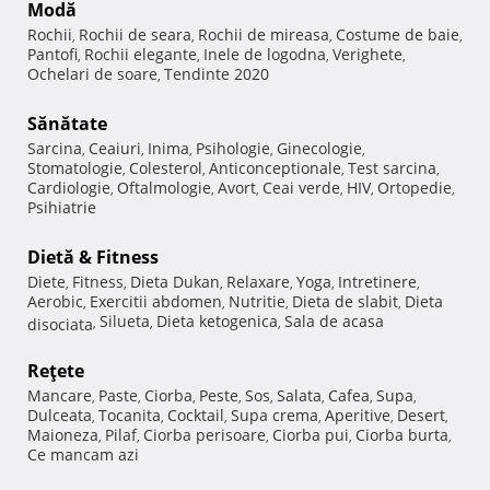
Modă
Rochii
Rochii de seara
Rochii de mireasa
Costume de baie
,
,
,
,
Pantofi
Rochii elegante
Inele de logodna
Verighete
,
,
,
,
Ochelari de soare
Tendinte 2020
,
Sănătate
Sarcina
Ceaiuri
Inima
Psihologie
Ginecologie
,
,
,
,
,
Stomatologie
Colesterol
Anticonceptionale
Test sarcina
,
,
,
,
Cardiologie
Oftalmologie
Avort
Ceai verde
HIV
Ortopedie
,
,
,
,
,
,
Psihiatrie
Dietă & Fitness
Diete
Fitness
Dieta Dukan
Relaxare
Yoga
Intretinere
,
,
,
,
,
,
Aerobic
Exercitii abdomen
Nutritie
Dieta de slabit
Dieta
,
,
,
,
Silueta
Dieta ketogenica
Sala de acasa
disociata
,
,
,
Reţete
Mancare
Paste
Ciorba
Peste
Sos
Salata
Cafea
Supa
,
,
,
,
,
,
,
,
Dulceata
Tocanita
Cocktail
Supa crema
Aperitive
Desert
,
,
,
,
,
,
Maioneza
Pilaf
Ciorba perisoare
Ciorba pui
Ciorba burta
,
,
,
,
,
Ce mancam azi