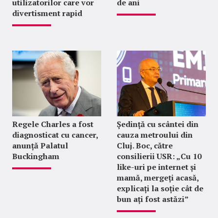
utilizatorilor care vor
de ani
divertisment rapid
Regele Charles a fost
Ședință cu scântei din
diagnosticat cu cancer,
cauza metroului din
anunță Palatul
Cluj. Boc, către
Buckingham
consilierii USR: „Cu 10
like-uri pe internet și
mamă, mergeți acasă,
explicați la soție cât de
bun ați fost astăzi”