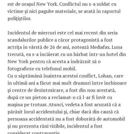
est de oraşul New York. Conflictul nu s-a soldat cu
victime şi nici pagube materiale, se arată în raportul
poliţiştilor.
Incidentul de miercuri este cel mai recent din seria
scandalurilor publice a căror protagonistă a fost
actriţa în vârstă de 26 de ani, notează Mediafax. Luna
trecută, ea s-a încăierat cu un bărbat într-un hotel din
New York pentru că acesta a îndrăznit să o
fotografieze cu telefonul mobil.
Cu o săptămână înaintea acestui conflict, Lohan, care
în ultimii ani a făcut mai mult drumuri între închisoare
şi centre de dezintoxicare, a fost din nou arestată,
după ce un pieton a reclamat-o că l-ar fi lovit cu
maşina pe trotuar. Atunci, vedeta a fost acuzată că a
părăsit locul accidentului şi, chiar dacă din cauză că
persoana accidentată nu a fost doborâtă de automobil
şi nu prezenta răni vizibile, incidentul a fost
considerat contravenţie.