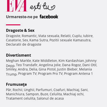
Urmareste-ne pe
Dragoste & Sex
Dragoste
Romantic
Viata sexuala
Relatii
Cuplu
Iubire
,
,
,
,
,
,
Casatorie
Sex
Kama Sutra
Pozitii sexuale Kamasutra
,
,
,
,
Declaratii de dragoste
Divertisment
Meghan Markle
Kate Middleton
Kim Kardashian
Johnny
,
,
,
Teo Trandafir
Angelina Jolie
Dana Rogoz
Dani Otil
Depp
,
,
,
,
,
Smiley
Andra
Delia
Gina Pistol
Justin Bieber
Melania
,
,
,
,
,
Program TV
Program Pro TV
Program Antena 1
Trump
,
,
,
Frumuseţe
Păr
Rochii
Unghii
Parfumuri
Coafuri
Machiaj
Sani
,
,
,
,
,
,
,
Manichiura
Sampon
Buze
Celulita
Machiaj ochi
,
,
,
,
,
Tratament celulita
Salonul de acasa
,