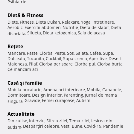
Psihiatrie
Dietă & Fitness
Diete
Fitness
Dieta Dukan
Relaxare
Yoga
Intretinere
,
,
,
,
,
,
Aerobic
Exercitii abdomen
Nutritie
Dieta de slabit
Dieta
,
,
,
,
Silueta
Dieta ketogenica
Sala de acasa
disociata
,
,
,
Reţete
Mancare
Paste
Ciorba
Peste
Sos
Salata
Cafea
Supa
,
,
,
,
,
,
,
,
Dulceata
Tocanita
Cocktail
Supa crema
Aperitive
Desert
,
,
,
,
,
,
Maioneza
Pilaf
Ciorba perisoare
Ciorba pui
Ciorba burta
,
,
,
,
,
Ce mancam azi
Casă şi familie
Mobila bucatarie
Amenajari interioare
Mobila
Canapele
,
,
,
,
Dormitoare
Design interior
Parenting
Jurnal de mama
,
,
,
Gravide
Femei curajoase
Autism
singura
,
,
,
Actualitate
Din culise
Interviu
Stirea zilei
Tema zilei
Iesirea din
,
,
,
,
Despărţiri celebre
Vesti Bune
Covid-19
Pandemie
autism
,
,
,
,