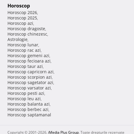
Horoscop
Horoscop 2026
,
Horoscop 2025
,
Horoscop azi
,
Horoscop dragoste
,
Horoscop chinezesc
,
Astrologie
,
Horoscop lunar
,
Horoscop rac azi
,
Horoscop gemeni azi
,
Horoscop fecioara azi
,
Horoscop taur azi
,
Horoscop capricorn azi
,
Horoscop scorpion azi
,
Horoscop sagetator azi
,
Horoscop varsator azi
,
Horoscop pesti azi
,
Horoscop leu azi
,
Horoscop balanta azi
,
Horoscop berbec azi
,
Horoscop saptamanal
Copyright © 2001-2026,
iMedia Plus Group
. Toate drepturile rezervate