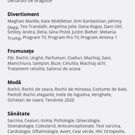
Declaratii de dragoste
Divertisment
Meghan Markle
Kate Middleton
Kim Kardashian
Johnny
,
,
,
Teo Trandafir
Angelina Jolie
Dana Rogoz
Dani Otil
Depp
,
,
,
,
,
Smiley
Andra
Delia
Gina Pistol
Justin Bieber
Melania
,
,
,
,
,
Program TV
Program Pro TV
Program Antena 1
Trump
,
,
,
Frumuseţe
Păr
Rochii
Unghii
Parfumuri
Coafuri
Machiaj
Sani
,
,
,
,
,
,
,
Manichiura
Sampon
Buze
Celulita
Machiaj ochi
,
,
,
,
,
Tratament celulita
Salonul de acasa
,
Modă
Rochii
Rochii de seara
Rochii de mireasa
Costume de baie
,
,
,
,
Pantofi
Rochii elegante
Inele de logodna
Verighete
,
,
,
,
Ochelari de soare
Tendinte 2020
,
Sănătate
Sarcina
Ceaiuri
Inima
Psihologie
Ginecologie
,
,
,
,
,
Stomatologie
Colesterol
Anticonceptionale
Test sarcina
,
,
,
,
Cardiologie
Oftalmologie
Avort
Ceai verde
HIV
Ortopedie
,
,
,
,
,
,