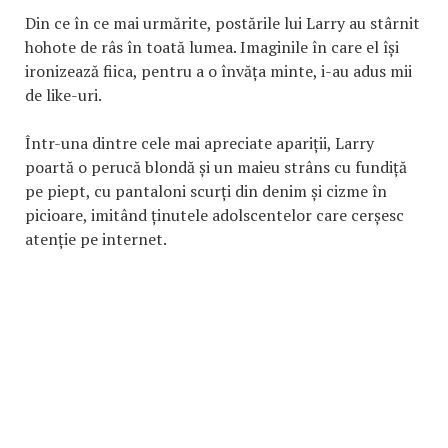
Din ce în ce mai urmărite, postările lui Larry au stârnit
hohote de râs în toată lumea. Imaginile în care el își
ironizează fiica, pentru a o învăța minte, i-au adus mii
de like-uri.
Într-una dintre cele mai apreciate apariții, Larry
poartă o perucă blondă și un maieu strâns cu fundiță
pe piept, cu pantaloni scurți din denim și cizme în
picioare, imitând ținutele adolscentelor care cerșesc
atenție pe internet.