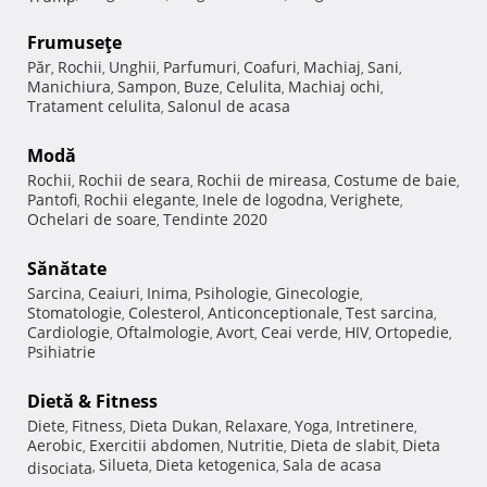
Frumuseţe
Păr
Rochii
Unghii
Parfumuri
Coafuri
Machiaj
Sani
,
,
,
,
,
,
,
Manichiura
Sampon
Buze
Celulita
Machiaj ochi
,
,
,
,
,
Tratament celulita
Salonul de acasa
,
Modă
Rochii
Rochii de seara
Rochii de mireasa
Costume de baie
,
,
,
,
Pantofi
Rochii elegante
Inele de logodna
Verighete
,
,
,
,
Ochelari de soare
Tendinte 2020
,
Sănătate
Sarcina
Ceaiuri
Inima
Psihologie
Ginecologie
,
,
,
,
,
Stomatologie
Colesterol
Anticonceptionale
Test sarcina
,
,
,
,
Cardiologie
Oftalmologie
Avort
Ceai verde
HIV
Ortopedie
,
,
,
,
,
,
Psihiatrie
Dietă & Fitness
Diete
Fitness
Dieta Dukan
Relaxare
Yoga
Intretinere
,
,
,
,
,
,
Aerobic
Exercitii abdomen
Nutritie
Dieta de slabit
Dieta
,
,
,
,
Silueta
Dieta ketogenica
Sala de acasa
disociata
,
,
,