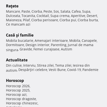
Reţete
Mancare
Paste
Ciorba
Peste
Sos
Salata
Cafea
Supa
,
,
,
,
,
,
,
,
Dulceata
Tocanita
Cocktail
Supa crema
Aperitive
Desert
,
,
,
,
,
,
Maioneza
Pilaf
Ciorba perisoare
Ciorba pui
Ciorba burta
,
,
,
,
,
Ce mancam azi
Casă şi familie
Mobila bucatarie
Amenajari interioare
Mobila
Canapele
,
,
,
,
Dormitoare
Design interior
Parenting
Jurnal de mama
,
,
,
Gravide
Femei curajoase
Autism
singura
,
,
,
Actualitate
Din culise
Interviu
Stirea zilei
Tema zilei
Iesirea din
,
,
,
,
Despărţiri celebre
Vesti Bune
Covid-19
Pandemie
autism
,
,
,
,
Horoscop
Horoscop 2026
,
Horoscop 2025
,
Horoscop azi
,
Horoscop dragoste
,
Horoscop chinezesc
,