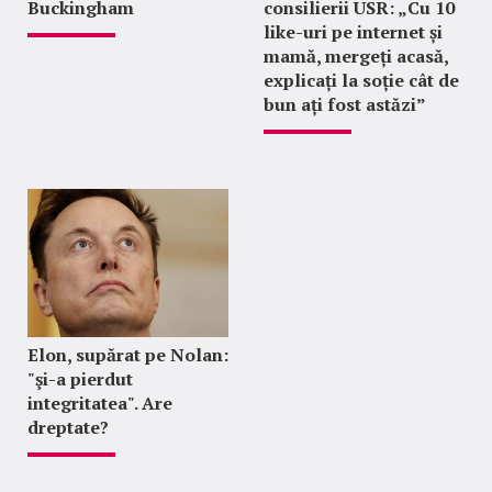
Buckingham
consilierii USR: „Cu 10
like-uri pe internet și
mamă, mergeți acasă,
explicați la soție cât de
bun ați fost astăzi”
Elon, supărat pe Nolan:
"şi-a pierdut
integritatea". Are
dreptate?