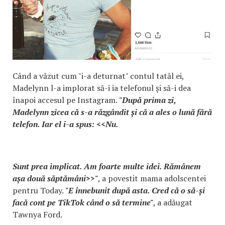
Când a văzut cum "i-a deturnat" contul tatăl ei,
Madelynn l-a implorat să-i ia telefonul și să-i dea
înapoi accesul pe Instagram.
"După prima zi,
Madelynn zicea că s-a răzgândit și că a ales o lună fără
telefon. Iar el i-a spus: <<Nu.
Sunt prea implicat. Am foarte multe idei. Rămânem
așa două săptămâni>>"
, a povestit mama adolscentei
pentru Today.
"E înnebunit după asta. Cred că o să-și
facă cont pe TikTok când o să termine"
, a adăugat
Tawnya Ford.