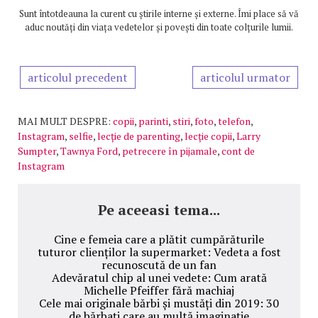
Sunt întotdeauna la curent cu știrile interne și externe. Îmi place să vă
aduc noutăți din viața vedetelor și povești din toate colțurile lumii.
articolul precedent
articolul urmator
MAI MULT DESPRE:
copii
,
parinti
,
stiri
,
foto
,
telefon
,
Instagram
,
selfie
,
lecție de parenting
,
lecție copii
,
Larry
Sumpter
,
Tawnya Ford
,
petrecere în pijamale
,
cont de
Instagram
Pe aceeasi tema...
Cine e femeia care a plătit cumpărăturile
tuturor clienților la supermarket: Vedeta a fost
recunoscută de un fan
Adevăratul chip al unei vedete: Cum arată
Michelle Pfeiffer fără machiaj
Cele mai originale bărbi și mustăți din 2019: 30
de bărbați care au multă imaginație