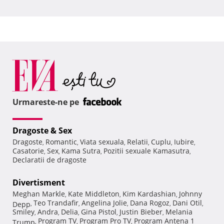
Urmareste-ne pe
Dragoste & Sex
Dragoste
Romantic
Viata sexuala
Relatii
Cuplu
Iubire
,
,
,
,
,
,
Casatorie
Sex
Kama Sutra
Pozitii sexuale Kamasutra
,
,
,
,
Declaratii de dragoste
Divertisment
Meghan Markle
Kate Middleton
Kim Kardashian
Johnny
,
,
,
Teo Trandafir
Angelina Jolie
Dana Rogoz
Dani Otil
Depp
,
,
,
,
,
Smiley
Andra
Delia
Gina Pistol
Justin Bieber
Melania
,
,
,
,
,
Program TV
Program Pro TV
Program Antena 1
Trump
,
,
,