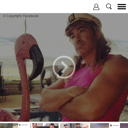
Inregistreaza
© Copyright: Facebook