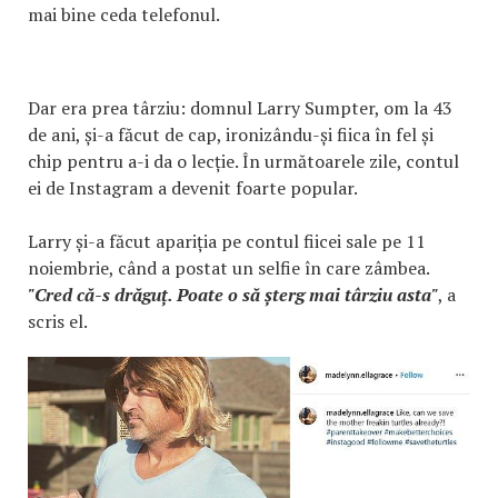
mai bine ceda telefonul.
Dar era prea târziu: domnul Larry Sumpter, om la 43
de ani, și-a făcut de cap, ironizându-și fiica în fel și
chip pentru a-i da o lecție. În următoarele zile, contul
ei de Instagram a devenit foarte popular.
Larry și-a făcut apariția pe contul fiicei sale pe 11
noiembrie, când a postat un selfie în care zâmbea.
"Cred că-s drăguț. Poate o să șterg mai târziu asta"
, a
scris el.