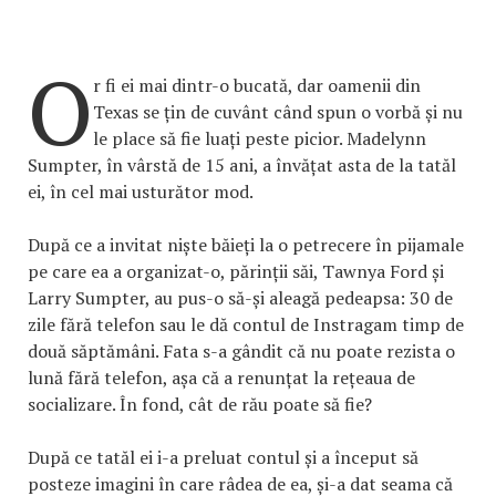
O
r fi ei mai dintr-o bucată, dar oamenii din
Texas se țin de cuvânt când spun o vorbă și nu
le place să fie luați peste picior. Madelynn
Sumpter, în vârstă de 15 ani, a învățat asta de la tatăl
ei, în cel mai usturător mod.
După ce a invitat niște băieți la o petrecere în pijamale
pe care ea a organizat-o, părinții săi, Tawnya Ford și
Larry Sumpter, au pus-o să-și aleagă pedeapsa: 30 de
zile fără telefon sau le dă contul de Instragam timp de
două săptămâni. Fata s-a gândit că nu poate rezista o
lună fără telefon, așa că a renunțat la rețeaua de
socializare. În fond, cât de rău poate să fie?
După ce tatăl ei i-a preluat contul și a început să
posteze imagini în care râdea de ea, și-a dat seama că