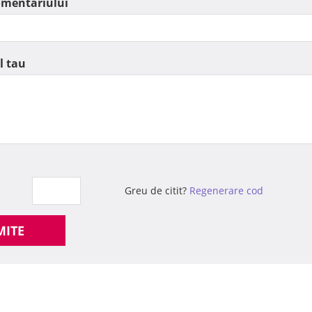
omentariului
l tau
Greu de citit?
Regenerare cod
MITE