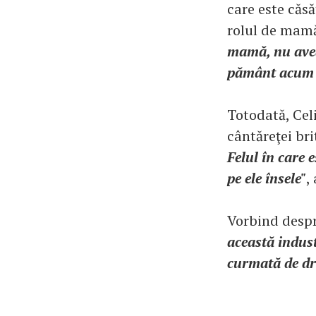
care este căsă
rolul de mam
mamă, nu aveam
pământ acum d
Totodată, Celi
cântăreţei br
Felul în care 
pe ele însele"
,
Vorbind despr
această indus
curmată de dro