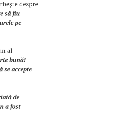
vorbeşte despre
e să fiu
arele pe
an al
arte bună!
ă se accepte
iată de
n a fost