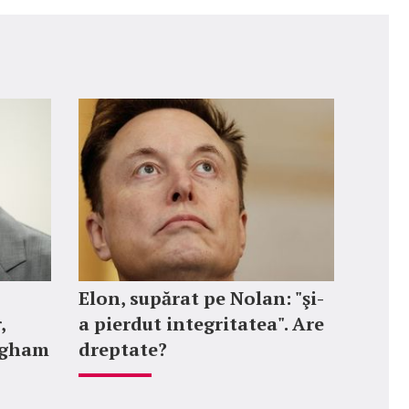
Elon, supărat pe Nolan: "şi-
,
a pierdut integritatea". Are
ngham
dreptate?