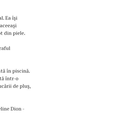
. Ea îşi
 aceeaşi
 din piele.
raful
tă în piscină.
tă într-o
cării de pluş,
eline Dion -