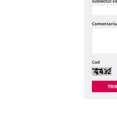
Subiectul c
Comentariu
Cod
TRI