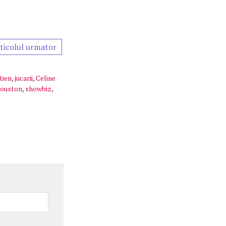
ticolul urmator
tien
,
jucarii
,
Celine
ouston
,
showbiz
,