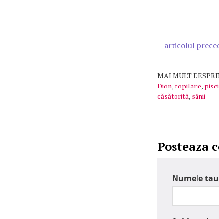
articolul prece
MAI MULT DESPRE
Dion
,
copilarie
,
pisc
căsătorită
,
sânii
Posteaza 
Numele tau