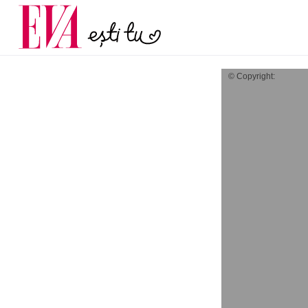
menopauză și când ar t
Carieră
la medic
Actualitate
© Copyright: