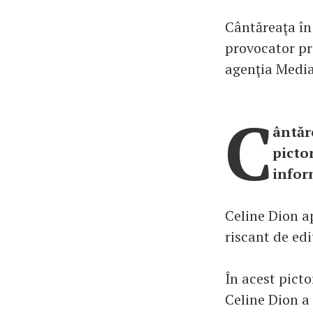
Cântăreaţa în 
provocator pre
agenţia Media
C
ântăr
picto
infor
Celine Dion ap
riscant de edi
În acest picto
Celine Dion a