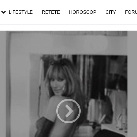
rebui să mergi
și 60 de ani. De ce te trezești mai des
pe măsură ce înaintezi în vârstă
LIFESTYLE
RETETE
HOROSCOP
CITY
FOR