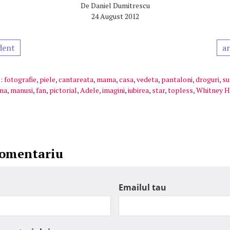
De
Daniel Dumitrescu
24 August 2012
dent
ar
:
fotografie
,
piele
,
cantareata
,
mama
,
casa
,
vedeta
,
pantaloni
,
droguri
,
su
ina
,
manusi
,
fan
,
pictorial
,
Adele
,
imagini
,
iubirea
,
star
,
topless
,
Whitney H
comentariu
Emailul tau