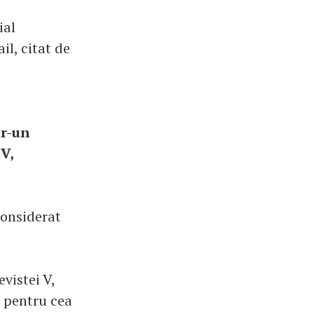
ial
il, citat de
tr-un
V,
considerat
vistei V,
i pentru cea