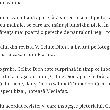
 de vampă.
nco-canadiană apare fără sutien în acest pictorial
cu mâinile, pe care are mănuşi lungi din piele. În
ăreaţa mai poartă o pereche de pantaloni negri tot
alul din revista V, Celine Dion l-a invitat pe fotog
a la casa ei din Florida.
tografie, Celine Dion este surprinsă în timp ce înoa
i din acelaşi pictorial, Celine Dion apare îmbrăca
ă din pene, dar şi într-o salopetă împodobită cu ju
aspect bizar, notează Mediafax.
iu acordat revistei V, care însoţeşte pictorialul, C