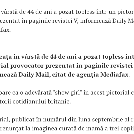
vârstă de 44 de ani a pozat topless într-un pictor
zentat în paginile revistei V, informează Daily Ma
fax.
eaţa în vârstă de 44 de ani a pozat topless în
rial provocator prezentat în paginile revistei 
mează Daily Mail, citat de agenţia Mediafax.
are ca o adevărată "show girl" în acest pictorial 
torii cotidianului britanic.
rial, publicat în numărul din luna septembrie al re
 renunţat la imaginea curată de mamă a trei copi