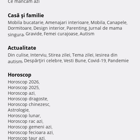
Ce mancam azi
Casă şi familie
Mobila bucatarie
Amenajari interioare
Mobila
Canapele
,
,
,
,
Dormitoare
Design interior
Parenting
Jurnal de mama
,
,
,
Gravide
Femei curajoase
Autism
singura
,
,
,
Actualitate
Din culise
Interviu
Stirea zilei
Tema zilei
Iesirea din
,
,
,
,
Despărţiri celebre
Vesti Bune
Covid-19
Pandemie
autism
,
,
,
,
Horoscop
Horoscop 2026
,
Horoscop 2025
,
Horoscop azi
,
Horoscop dragoste
,
Horoscop chinezesc
,
Astrologie
,
Horoscop lunar
,
Horoscop rac azi
,
Horoscop gemeni azi
,
Horoscop fecioara azi
,
Horoscop taur azi
,