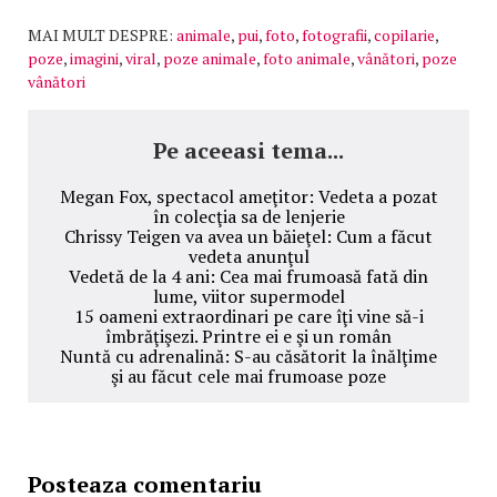
MAI MULT DESPRE:
animale
,
pui
,
foto
,
fotografii
,
copilarie
,
poze
,
imagini
,
viral
,
poze animale
,
foto animale
,
vânători
,
poze
vânători
Pe aceeasi tema...
Megan Fox, spectacol ameţitor: Vedeta a pozat
în colecţia sa de lenjerie
Chrissy Teigen va avea un băieţel: Cum a făcut
vedeta anunţul
Vedetă de la 4 ani: Cea mai frumoasă fată din
lume, viitor supermodel
15 oameni extraordinari pe care îţi vine să-i
îmbrăţişezi. Printre ei e şi un român
Nuntă cu adrenalină: S-au căsătorit la înălţime
şi au făcut cele mai frumoase poze
Posteaza comentariu