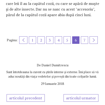
care leii îl au la capătul cozii, cu care se apără de muşte
şi de alte insecte. Dar nu se nasc cu acest "accesoriu",
părul de la capătul cozii apare abia după cinci luni.
1
2
3
4
5
6
7
Pagina:
De
Daniel Dumitrescu
Sunt întotdeauna la curent cu știrile interne și externe. Îmi place să vă
aduc noutăți din viața vedetelor și povești din toate colțurile lumii.
29 Ianuarie 2018
articolul precedent
articolul urmator