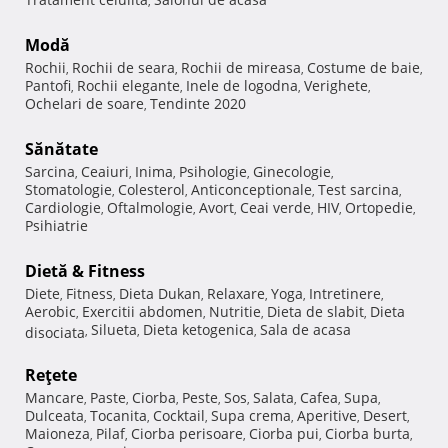
,
Modă
Rochii
Rochii de seara
Rochii de mireasa
Costume de baie
,
,
,
,
Pantofi
Rochii elegante
Inele de logodna
Verighete
,
,
,
,
Ochelari de soare
Tendinte 2020
,
Sănătate
Sarcina
Ceaiuri
Inima
Psihologie
Ginecologie
,
,
,
,
,
Stomatologie
Colesterol
Anticonceptionale
Test sarcina
,
,
,
,
Cardiologie
Oftalmologie
Avort
Ceai verde
HIV
Ortopedie
,
,
,
,
,
,
Psihiatrie
Dietă & Fitness
Diete
Fitness
Dieta Dukan
Relaxare
Yoga
Intretinere
,
,
,
,
,
,
Aerobic
Exercitii abdomen
Nutritie
Dieta de slabit
Dieta
,
,
,
,
Silueta
Dieta ketogenica
Sala de acasa
disociata
,
,
,
Reţete
Mancare
Paste
Ciorba
Peste
Sos
Salata
Cafea
Supa
,
,
,
,
,
,
,
,
Dulceata
Tocanita
Cocktail
Supa crema
Aperitive
Desert
,
,
,
,
,
,
Maioneza
Pilaf
Ciorba perisoare
Ciorba pui
Ciorba burta
,
,
,
,
,