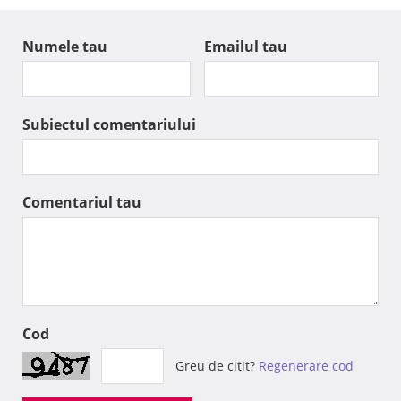
Numele tau
Emailul tau
Subiectul comentariului
Comentariul tau
Cod
Greu de citit?
Regenerare cod