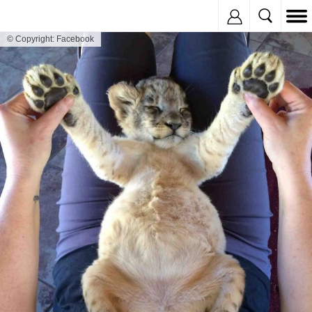
Inregistreaza
© Copyright: Facebook