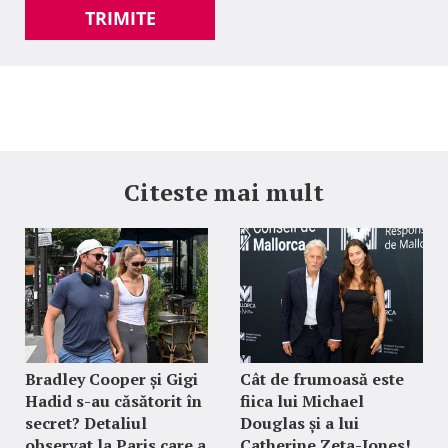
TRIMITE
Citeste mai mult
Bradley Cooper și Gigi
Cât de frumoasă este
Hadid s-au căsătorit în
fiica lui Michael
secret? Detaliul
Douglas și a lui
observat la Paris care a
Catherine Zeta-Jones!