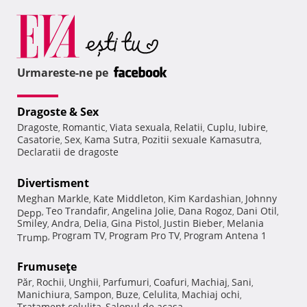
Urmareste-ne pe
Dragoste & Sex
Dragoste
Romantic
Viata sexuala
Relatii
Cuplu
Iubire
,
,
,
,
,
,
Casatorie
Sex
Kama Sutra
Pozitii sexuale Kamasutra
,
,
,
,
Declaratii de dragoste
Divertisment
Meghan Markle
Kate Middleton
Kim Kardashian
Johnny
,
,
,
Teo Trandafir
Angelina Jolie
Dana Rogoz
Dani Otil
Depp
,
,
,
,
,
Smiley
Andra
Delia
Gina Pistol
Justin Bieber
Melania
,
,
,
,
,
Program TV
Program Pro TV
Program Antena 1
Trump
,
,
,
Frumuseţe
Păr
Rochii
Unghii
Parfumuri
Coafuri
Machiaj
Sani
,
,
,
,
,
,
,
Manichiura
Sampon
Buze
Celulita
Machiaj ochi
,
,
,
,
,
Tratament celulita
Salonul de acasa