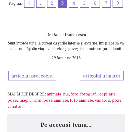
1
2
3
4
5
6
7
Pagina:
De
Daniel Dumitrescu
Sunt întotdeauna la curent cu știrile interne și externe. Îmi place să vă
aduc noutăți din viața vedetelor și povești din toate colțurile lumii.
29 Ianuarie 2018
articolul precedent
articolul urmator
MAI MULT DESPRE:
animale
,
pui
,
foto
,
fotografii
,
copilarie
,
poze
,
imagini
,
viral
,
poze animale
,
foto animale
,
vânători
,
poze
vânători
Pe aceeasi tema...