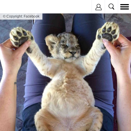
Inregistreaza
© Copyright: Facebook