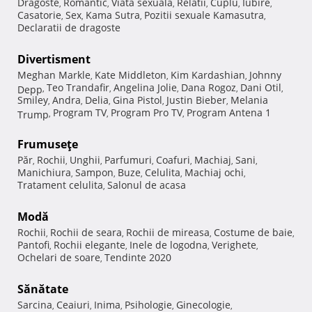
Dragoste
Romantic
Viata sexuala
Relatii
Cuplu
Iubire
,
,
,
,
,
,
Casatorie
Sex
Kama Sutra
Pozitii sexuale Kamasutra
,
,
,
,
Declaratii de dragoste
Divertisment
Meghan Markle
Kate Middleton
Kim Kardashian
Johnny
,
,
,
Teo Trandafir
Angelina Jolie
Dana Rogoz
Dani Otil
Depp
,
,
,
,
,
Smiley
Andra
Delia
Gina Pistol
Justin Bieber
Melania
,
,
,
,
,
Program TV
Program Pro TV
Program Antena 1
Trump
,
,
,
Frumuseţe
Păr
Rochii
Unghii
Parfumuri
Coafuri
Machiaj
Sani
,
,
,
,
,
,
,
Manichiura
Sampon
Buze
Celulita
Machiaj ochi
,
,
,
,
,
Tratament celulita
Salonul de acasa
,
Modă
Rochii
Rochii de seara
Rochii de mireasa
Costume de baie
,
,
,
,
Pantofi
Rochii elegante
Inele de logodna
Verighete
,
,
,
,
Ochelari de soare
Tendinte 2020
,
Sănătate
Sarcina
Ceaiuri
Inima
Psihologie
Ginecologie
,
,
,
,
,