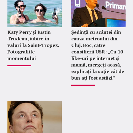
Katy Perry și Justin
Ședință cu scântei din
Trudeau, iubire în
cauza metroului din
valuri la Saint-Tropez.
Cluj. Boc, către
Fotografiile
consilierii USR: „Cu 10
momentului
like-uri pe internet și
mamă, mergeți acasă,
explicați la soție cât de
bun ați fost astăzi”