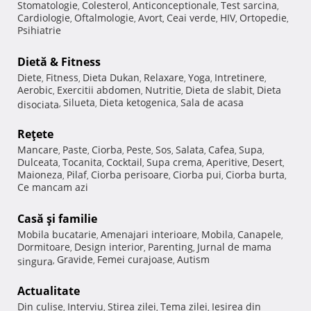
Stomatologie
Colesterol
Anticonceptionale
Test sarcina
,
,
,
,
Cardiologie
Oftalmologie
Avort
Ceai verde
HIV
Ortopedie
,
,
,
,
,
,
Psihiatrie
Dietă & Fitness
Diete
Fitness
Dieta Dukan
Relaxare
Yoga
Intretinere
,
,
,
,
,
,
Aerobic
Exercitii abdomen
Nutritie
Dieta de slabit
Dieta
,
,
,
,
Silueta
Dieta ketogenica
Sala de acasa
disociata
,
,
,
Reţete
Mancare
Paste
Ciorba
Peste
Sos
Salata
Cafea
Supa
,
,
,
,
,
,
,
,
Dulceata
Tocanita
Cocktail
Supa crema
Aperitive
Desert
,
,
,
,
,
,
Maioneza
Pilaf
Ciorba perisoare
Ciorba pui
Ciorba burta
,
,
,
,
,
Ce mancam azi
Casă şi familie
Mobila bucatarie
Amenajari interioare
Mobila
Canapele
,
,
,
,
Dormitoare
Design interior
Parenting
Jurnal de mama
,
,
,
Gravide
Femei curajoase
Autism
singura
,
,
,
Actualitate
Din culise
Interviu
Stirea zilei
Tema zilei
Iesirea din
,
,
,
,