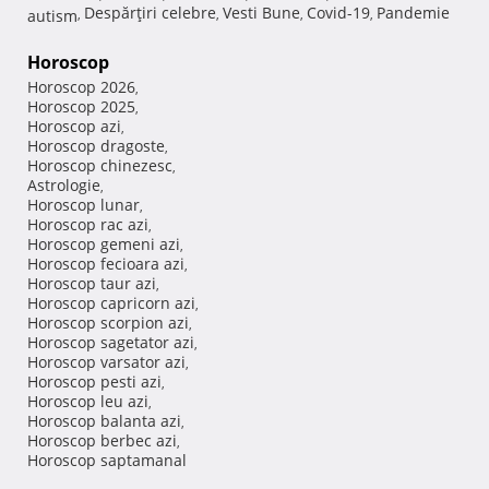
Despărţiri celebre
Vesti Bune
Covid-19
Pandemie
autism
,
,
,
,
Horoscop
Horoscop 2026
,
Horoscop 2025
,
Horoscop azi
,
Horoscop dragoste
,
Horoscop chinezesc
,
Astrologie
,
Horoscop lunar
,
Horoscop rac azi
,
Horoscop gemeni azi
,
Horoscop fecioara azi
,
Horoscop taur azi
,
Horoscop capricorn azi
,
Horoscop scorpion azi
,
Horoscop sagetator azi
,
Horoscop varsator azi
,
Horoscop pesti azi
,
Horoscop leu azi
,
Horoscop balanta azi
,
Horoscop berbec azi
,
Horoscop saptamanal