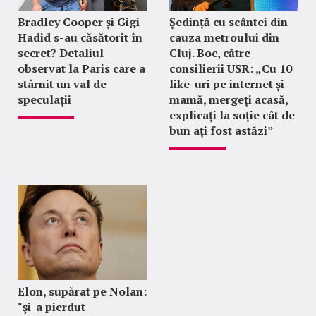
Bradley Cooper și Gigi
Ședință cu scântei din
Hadid s-au căsătorit în
cauza metroului din
secret? Detaliul
Cluj. Boc, către
observat la Paris care a
consilierii USR: „Cu 10
stârnit un val de
like-uri pe internet și
speculații
mamă, mergeți acasă,
explicați la soție cât de
bun ați fost astăzi”
Elon, supărat pe Nolan:
"şi-a pierdut