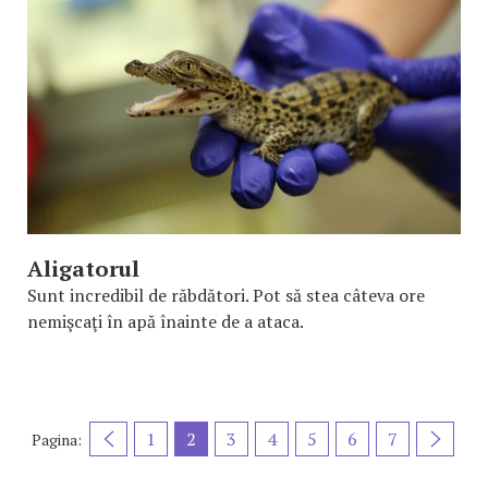
Aligatorul
Sunt incredibil de răbdători. Pot să stea câteva ore
nemişcaţi în apă înainte de a ataca.
1
2
3
4
5
6
7
Pagina: