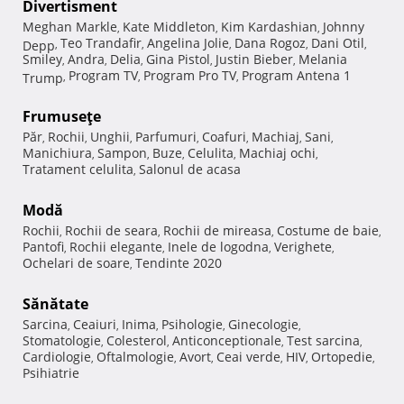
Divertisment
Meghan Markle
Kate Middleton
Kim Kardashian
Johnny
,
,
,
Teo Trandafir
Angelina Jolie
Dana Rogoz
Dani Otil
Depp
,
,
,
,
,
Smiley
Andra
Delia
Gina Pistol
Justin Bieber
Melania
,
,
,
,
,
Program TV
Program Pro TV
Program Antena 1
Trump
,
,
,
Frumuseţe
Păr
Rochii
Unghii
Parfumuri
Coafuri
Machiaj
Sani
,
,
,
,
,
,
,
Manichiura
Sampon
Buze
Celulita
Machiaj ochi
,
,
,
,
,
Tratament celulita
Salonul de acasa
,
Modă
Rochii
Rochii de seara
Rochii de mireasa
Costume de baie
,
,
,
,
Pantofi
Rochii elegante
Inele de logodna
Verighete
,
,
,
,
Ochelari de soare
Tendinte 2020
,
Sănătate
Sarcina
Ceaiuri
Inima
Psihologie
Ginecologie
,
,
,
,
,
Stomatologie
Colesterol
Anticonceptionale
Test sarcina
,
,
,
,
Cardiologie
Oftalmologie
Avort
Ceai verde
HIV
Ortopedie
,
,
,
,
,
,
Psihiatrie