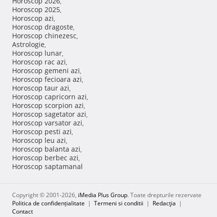
Horoscop 2026
,
Horoscop 2025
,
Horoscop azi
,
Horoscop dragoste
,
Horoscop chinezesc
,
Astrologie
,
Horoscop lunar
,
Horoscop rac azi
,
Horoscop gemeni azi
,
Horoscop fecioara azi
,
Horoscop taur azi
,
Horoscop capricorn azi
,
Horoscop scorpion azi
,
Horoscop sagetator azi
,
Horoscop varsator azi
,
Horoscop pesti azi
,
Horoscop leu azi
,
Horoscop balanta azi
,
Horoscop berbec azi
,
Horoscop saptamanal
Copyright © 2001-2026,
iMedia Plus Group
. Toate drepturile rezervate
Politica de confidențialitate
|
Termeni si conditii
|
Redacţia
|
Contact