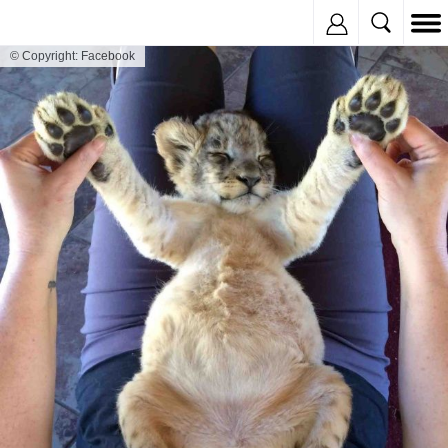
Inregistreaza
© Copyright: Facebook