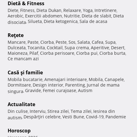
Dietă & Fitness
Diete
Fitness
Dieta Dukan
Relaxare
Yoga
Intretinere
,
,
,
,
,
,
Aerobic
Exercitii abdomen
Nutritie
Dieta de slabit
Dieta
,
,
,
,
Silueta
Dieta ketogenica
Sala de acasa
disociata
,
,
,
Reţete
Mancare
Paste
Ciorba
Peste
Sos
Salata
Cafea
Supa
,
,
,
,
,
,
,
,
Dulceata
Tocanita
Cocktail
Supa crema
Aperitive
Desert
,
,
,
,
,
,
Maioneza
Pilaf
Ciorba perisoare
Ciorba pui
Ciorba burta
,
,
,
,
,
Ce mancam azi
Casă şi familie
Mobila bucatarie
Amenajari interioare
Mobila
Canapele
,
,
,
,
Dormitoare
Design interior
Parenting
Jurnal de mama
,
,
,
Gravide
Femei curajoase
Autism
singura
,
,
,
Actualitate
Din culise
Interviu
Stirea zilei
Tema zilei
Iesirea din
,
,
,
,
Despărţiri celebre
Vesti Bune
Covid-19
Pandemie
autism
,
,
,
,
Horoscop