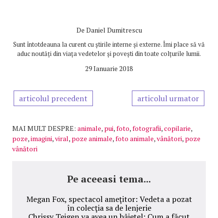
De
Daniel Dumitrescu
Sunt întotdeauna la curent cu știrile interne și externe. Îmi place să vă
aduc noutăți din viața vedetelor și povești din toate colțurile lumii.
29 Ianuarie 2018
articolul precedent
articolul urmator
MAI MULT DESPRE:
animale
,
pui
,
foto
,
fotografii
,
copilarie
,
poze
,
imagini
,
viral
,
poze animale
,
foto animale
,
vânători
,
poze
vânători
Pe aceeasi tema...
Megan Fox, spectacol ameţitor: Vedeta a pozat
în colecţia sa de lenjerie
Chrissy Teigen va avea un băieţel: Cum a făcut