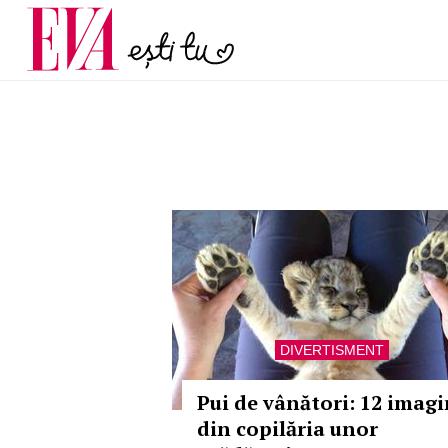
și 60 de ani. De ce te t
Carieră
pe măsură ce înaintez
Actualitate
DIVERTISMENT
Pui de vânători: 12 imagi
din copilăria unor