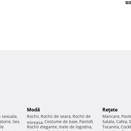
u
Modă
Reţete
a sexuala
Rochii
Rochii de seara
Rochii de
Mancare
Past
,
,
,
,
atorie
Sex
Costume de baie
Pantofi
Salata
Cafea
,
,
mireasa
,
,
,
,
,
ale
Rochii elegante
Inele de logodna
Tocanita
Cockt
,
,
,