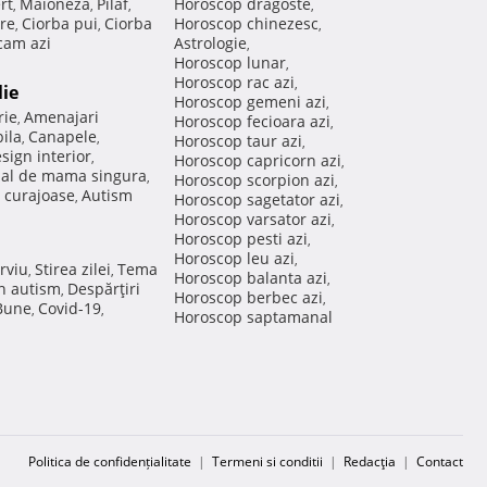
rt
Maioneza
Pilaf
Horoscop dragoste
,
,
,
,
re
Ciorba pui
Ciorba
Horoscop chinezesc
,
,
,
am azi
Astrologie
,
Horoscop lunar
,
Horoscop rac azi
,
lie
Horoscop gemeni azi
,
rie
Amenajari
,
Horoscop fecioara azi
,
ila
Canapele
,
,
Horoscop taur azi
,
sign interior
,
Horoscop capricorn azi
,
nal de mama singura
,
Horoscop scorpion azi
,
 curajoase
Autism
,
Horoscop sagetator azi
,
Horoscop varsator azi
,
Horoscop pesti azi
,
Horoscop leu azi
,
rviu
Stirea zilei
Tema
,
,
Horoscop balanta azi
,
in autism
Despărţiri
,
Horoscop berbec azi
,
 Bune
Covid-19
,
,
Horoscop saptamanal
Politica de confidențialitate
|
Termeni si conditii
|
Redacţia
|
Contact