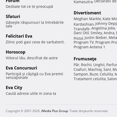
Forum
Declaratii d
Kamasutra
,
Dezbate tot ce te preocupă
Divertisment
Sfaturi
Meghan Markle
Kate Mi
,
Găseşte răspunsuri la întrebările
Johnny Dep
Kardashian
,
tale
Angelina Jolie
Trandafir
,
,
Dani Otil
Smiley
Andra
,
,
,
Felicitari Eva
Justin Bieber
Mela
Pistol
,
,
Zilnic poti gasi ceva de sarbatorit.
Program TV
Program Pro
,
Program Antena 1
Horoscop
Viitorul tău, descifrat de astre
Frumuseţe
Păr
Rochii
Unghii
Parfu
,
,
,
Eva Concursuri
Coafuri
Machiaj
Sani
Ma
,
,
,
Participă şi câştigă cu Eva premii
Sampon
Buze
Celulita
M
,
,
,
senzaţionale
Tratament celulita
Salon
,
Eva City
Caută adrese utile in zona ta
Copyright © 2001-2026,
iMedia Plus Group
. Toate drepturile rezervate