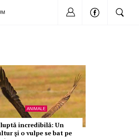
Nu ai cont?
Inregistreaza-
UM
ANIMALE
 luptă incredibilă: Un
ltur şi o vulpe se bat pe