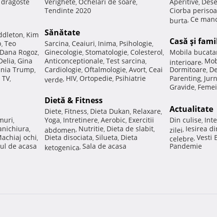
e dragoste
Verighete
Ochelari de soare
Aperitive
Dese
,
,
,
Tendinte 2020
Ciorba perisoa
Ce manc
burta
,
Sănătate
ddleton
Kim
,
Casă şi fami
p
Teo
Sarcina
Ceaiuri
Inima
Psihologie
,
,
,
,
,
Dana Rogoz
Ginecologie
Stomatologie
Colesterol
Mobila bucata
,
,
,
,
Delia
Gina
Anticonceptionale
Test sarcina
Mob
,
,
,
interioare
,
nia Trump
Cardiologie
Oftalmologie
Avort
Ceai
Dormitoare
De
,
,
,
,
,
 TV
HIV
Ortopedie
Psihiatrie
Parenting
Jur
,
verde
,
,
,
,
Gravide
Femei
,
Dietă & Fitness
Actualitate
Diete
Fitness
Dieta Dukan
Relaxare
,
,
,
,
muri
Yoga
Intretinere
Aerobic
Exercitii
Din culise
Inte
,
,
,
,
,
nichiura
Nutritie
Dieta de slabit
Iesirea d
,
abdomen
,
,
,
zilei
,
achiaj ochi
Dieta disociata
Silueta
Dieta
Vesti
,
,
,
celebre
,
ul de acasa
Sala de acasa
Pandemie
ketogenica
,