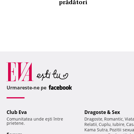
prădători
Urmareste-ne pe
Club Eva
Dragoste & Sex
Comunitatea unde eşti între
Dragoste
Romantic
Viat
,
,
prietene.
Relatii
Cuplu
Iubire
Cas
,
,
,
Kama Sutra
Pozitii sexu
,