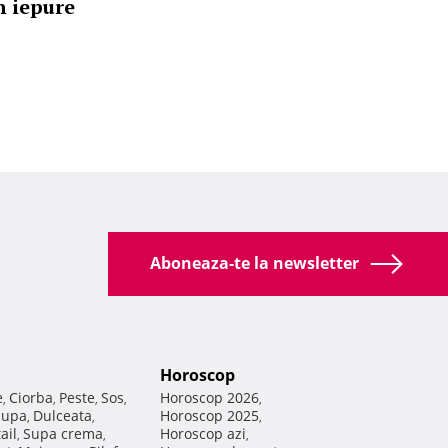
n iepure
Aboneaza-te la newsletter
Horoscop
e
Ciorba
Peste
Sos
Horoscop 2026
,
,
,
,
,
Supa
Dulceata
Horoscop 2025
,
,
,
ail
Supa crema
Horoscop azi
,
,
,