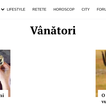
rezești mai des
Cât durează, cum te pregătești și cât
i în vârstă
de dureroasă este investigația
LIFESTYLE
RETETE
HOROSCOP
CITY
FOR
Vânători
ni
O
vu