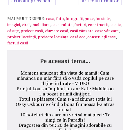
articolul precedent
articolul urmator
MAI MULT DESPRE:
casa
,
foto
,
fotografii
,
poze
,
locuinte
,
imagini
,
viral
,
imobiliare
,
case
,
rulota
,
facturi
,
constructii
,
casuta
,
căsuţe
,
proiect casă
,
vânzare casă
,
casă vânzare
,
case vânzare
,
proiect locuință
,
proiecte locuințe
,
casă eco
,
construcții case
,
facturi casă
Pe aceeasi tema...
Moment amuzant din viața de mamă: Cum
mănâncă un măr fără să o vadă copilul pe care
îl ține în brațe - VIDEO
Prințul Louis a împlinit un an: Kate Middleton
i-a pozat primii dințișori
Totul se plătește: Cum s-a răzbunat soția lui
Ozzy Osbourne când o bonă frumoasă l-a atras
în pat
10 hoteluri din care nu vrei să mai pleci: Te
simți ca în Paradis!
Dragostea din tei: 20 de imagini adorabile cu