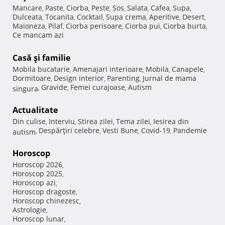
Mancare
Paste
Ciorba
Peste
Sos
Salata
Cafea
Supa
,
,
,
,
,
,
,
,
Dulceata
Tocanita
Cocktail
Supa crema
Aperitive
Desert
,
,
,
,
,
,
Maioneza
Pilaf
Ciorba perisoare
Ciorba pui
Ciorba burta
,
,
,
,
,
Ce mancam azi
Casă şi familie
Mobila bucatarie
Amenajari interioare
Mobila
Canapele
,
,
,
,
Dormitoare
Design interior
Parenting
Jurnal de mama
,
,
,
Gravide
Femei curajoase
Autism
singura
,
,
,
Actualitate
Din culise
Interviu
Stirea zilei
Tema zilei
Iesirea din
,
,
,
,
Despărţiri celebre
Vesti Bune
Covid-19
Pandemie
autism
,
,
,
,
Horoscop
Horoscop 2026
,
Horoscop 2025
,
Horoscop azi
,
Horoscop dragoste
,
Horoscop chinezesc
,
Astrologie
,
Horoscop lunar
,