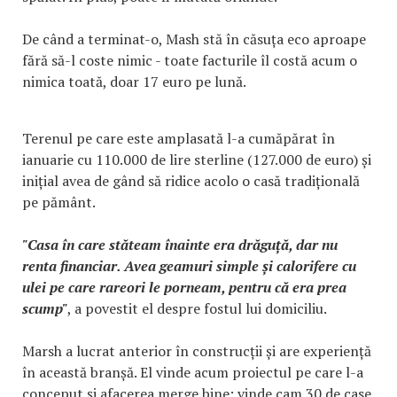
De când a terminat-o, Mash stă în căsuța eco aproape
fără să-l coste nimic - toate facturile îl costă acum o
nimica toată, doar 17 euro pe lună.
Terenul pe care este amplasată l-a cumăpărat în
ianuarie cu 110.000 de lire sterline (127.000 de euro) și
inițial avea de gând să ridice acolo o casă tradițională
pe pământ.
"Casa în care stăteam înainte era drăguță, dar nu
renta financiar. Avea geamuri simple și calorifere cu
ulei pe care rareori le porneam, pentru că era prea
scump"
, a povestit el despre fostul lui domiciliu.
Marsh a lucrat anterior în construcții și are experiență
în această branșă. El vinde acum proiectul pe care l-a
conceput și afacerea merge bine: vinde cam 30 de case