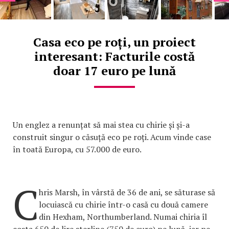
Casa eco pe roți, un proiect
interesant: Facturile costă
doar 17 euro pe lună
Un englez a renunțat să mai stea cu chirie și și-a
construit singur o căsuță eco pe roți. Acum vinde case
în toată Europa, cu 57.000 de euro.
C
hris Marsh, în vârstă de 36 de ani, se săturase să
locuiască cu chirie într-o casă cu două camere
din Hexham, Northumberland. Numai chiria îl
costa 650 de lire sterline (750 de euro) pe lună, iar pe