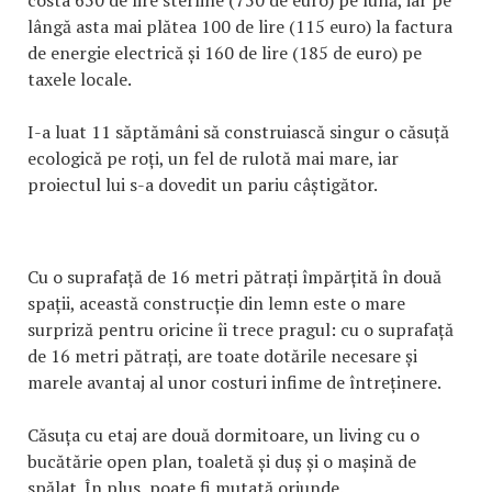
lângă asta mai plătea 100 de lire (115 euro) la factura
de energie electrică și 160 de lire (185 de euro) pe
taxele locale.
I-a luat 11 săptămâni să construiască singur o căsuță
ecologică pe roți, un fel de rulotă mai mare, iar
proiectul lui s-a dovedit un pariu câștigător.
Cu o suprafață de 16 metri pătrați împărțită în două
spații, această construcție din lemn este o mare
surpriză pentru oricine îi trece pragul: cu o suprafață
de 16 metri pătrați, are toate dotările necesare și
marele avantaj al unor costuri infime de întreținere.
Căsuța cu etaj are două dormitoare, un living cu o
bucătărie open plan, toaletă și duș și o mașină de
spălat. În plus, poate fi mutată oriunde.