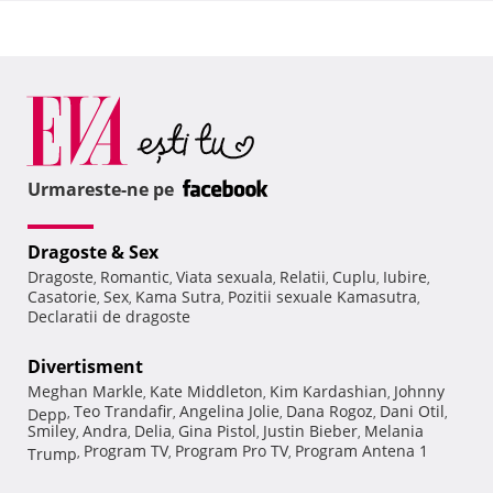
Urmareste-ne pe
Dragoste & Sex
Dragoste
Romantic
Viata sexuala
Relatii
Cuplu
Iubire
,
,
,
,
,
,
Casatorie
Sex
Kama Sutra
Pozitii sexuale Kamasutra
,
,
,
,
Declaratii de dragoste
Divertisment
Meghan Markle
Kate Middleton
Kim Kardashian
Johnny
,
,
,
Teo Trandafir
Angelina Jolie
Dana Rogoz
Dani Otil
Depp
,
,
,
,
,
Smiley
Andra
Delia
Gina Pistol
Justin Bieber
Melania
,
,
,
,
,
Program TV
Program Pro TV
Program Antena 1
Trump
,
,
,