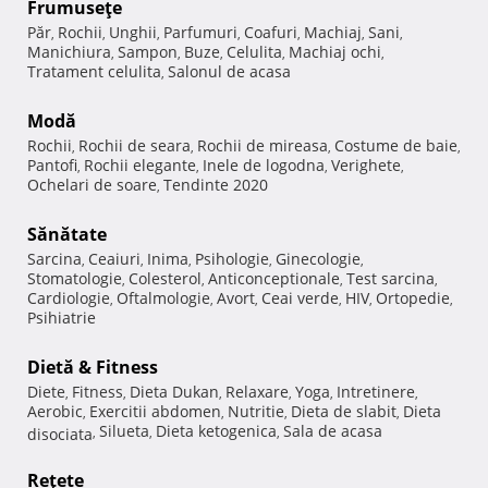
Frumuseţe
Păr
Rochii
Unghii
Parfumuri
Coafuri
Machiaj
Sani
,
,
,
,
,
,
,
Manichiura
Sampon
Buze
Celulita
Machiaj ochi
,
,
,
,
,
Tratament celulita
Salonul de acasa
,
Modă
Rochii
Rochii de seara
Rochii de mireasa
Costume de baie
,
,
,
,
Pantofi
Rochii elegante
Inele de logodna
Verighete
,
,
,
,
Ochelari de soare
Tendinte 2020
,
Sănătate
Sarcina
Ceaiuri
Inima
Psihologie
Ginecologie
,
,
,
,
,
Stomatologie
Colesterol
Anticonceptionale
Test sarcina
,
,
,
,
Cardiologie
Oftalmologie
Avort
Ceai verde
HIV
Ortopedie
,
,
,
,
,
,
Psihiatrie
Dietă & Fitness
Diete
Fitness
Dieta Dukan
Relaxare
Yoga
Intretinere
,
,
,
,
,
,
Aerobic
Exercitii abdomen
Nutritie
Dieta de slabit
Dieta
,
,
,
,
Silueta
Dieta ketogenica
Sala de acasa
disociata
,
,
,
Reţete