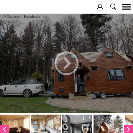
Inregistreaza
© Copyright: Facebook