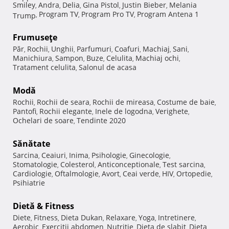
Smiley
Andra
Delia
Gina Pistol
Justin Bieber
Melania
,
,
,
,
,
Program TV
Program Pro TV
Program Antena 1
Trump
,
,
,
Frumuseţe
Păr
Rochii
Unghii
Parfumuri
Coafuri
Machiaj
Sani
,
,
,
,
,
,
,
Manichiura
Sampon
Buze
Celulita
Machiaj ochi
,
,
,
,
,
Tratament celulita
Salonul de acasa
,
Modă
Rochii
Rochii de seara
Rochii de mireasa
Costume de baie
,
,
,
,
Pantofi
Rochii elegante
Inele de logodna
Verighete
,
,
,
,
Ochelari de soare
Tendinte 2020
,
Sănătate
Sarcina
Ceaiuri
Inima
Psihologie
Ginecologie
,
,
,
,
,
Stomatologie
Colesterol
Anticonceptionale
Test sarcina
,
,
,
,
Cardiologie
Oftalmologie
Avort
Ceai verde
HIV
Ortopedie
,
,
,
,
,
,
Psihiatrie
Dietă & Fitness
Diete
Fitness
Dieta Dukan
Relaxare
Yoga
Intretinere
,
,
,
,
,
,
Aerobic
Exercitii abdomen
Nutritie
Dieta de slabit
Dieta
,
,
,
,