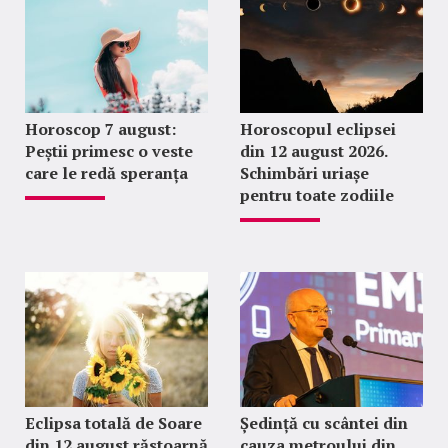
Horoscop 7 august:
Horoscopul eclipsei
Peștii primesc o veste
din 12 august 2026.
care le redă speranța
Schimbări uriașe
pentru toate zodiile
Eclipsa totală de Soare
Ședință cu scântei din
din 12 august răstoarnă
cauza metroului din