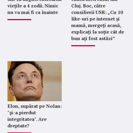
viețile a 4 zodii. Nimic
Cluj. Boc, către
nu va mai fi ca înainte
consilierii USR: „Cu 10
like-uri pe internet și
mamă, mergeți acasă,
explicați la soție cât de
bun ați fost astăzi”
Elon, supărat pe Nolan:
"şi-a pierdut
integritatea". Are
dreptate?