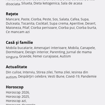
Silueta
Dieta ketogenica
Sala de acasa
disociata
,
,
,
Reţete
Mancare
Paste
Ciorba
Peste
Sos
Salata
Cafea
Supa
,
,
,
,
,
,
,
,
Dulceata
Tocanita
Cocktail
Supa crema
Aperitive
Desert
,
,
,
,
,
,
Maioneza
Pilaf
Ciorba perisoare
Ciorba pui
Ciorba burta
,
,
,
,
,
Ce mancam azi
Casă şi familie
Mobila bucatarie
Amenajari interioare
Mobila
Canapele
,
,
,
,
Dormitoare
Design interior
Parenting
Jurnal de mama
,
,
,
Gravide
Femei curajoase
Autism
singura
,
,
,
Actualitate
Din culise
Interviu
Stirea zilei
Tema zilei
Iesirea din
,
,
,
,
Despărţiri celebre
Vesti Bune
Covid-19
Pandemie
autism
,
,
,
,
Horoscop
Horoscop 2026
,
Horoscop 2025
,
Horoscop azi
,
Horoscop dragoste