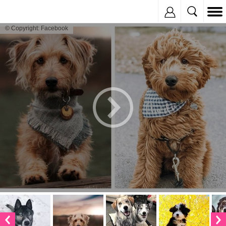
Inregistreaza
© Copyright: Facebook