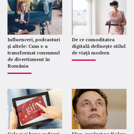
Influenceri, podcasturi
De ce comoditatea
și altele: Cum s-a
digitală definește stilul
transformat consumul
de viață modern
de divertisment în
România
Cele mai bune cadouri
Elon, supărat pe Nolan: