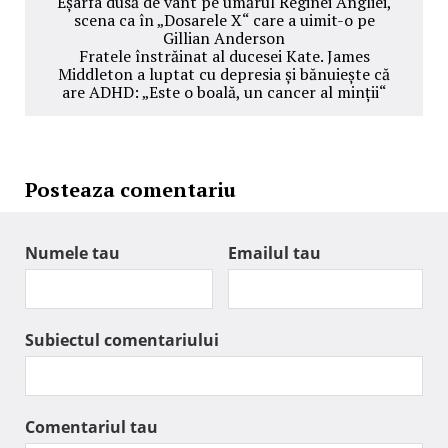
Eșarfa dusă de vânt pe umărul Reginei Angliei,
scena ca în „Dosarele X“ care a uimit-o pe
Gillian Anderson
Fratele înstrăinat al ducesei Kate. James
Middleton a luptat cu depresia și bănuiește că
are ADHD: „Este o boală, un cancer al minții“
Posteaza comentariu
Numele tau
Emailul tau
Subiectul comentariului
Comentariul tau