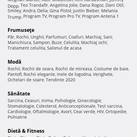
Teo Trandafir
Angelina Jolie
Dana Rogoz
Dani Otil
Depp
,
,
,
,
,
Smiley
Andra
Delia
Gina Pistol
Justin Bieber
Melania
,
,
,
,
,
Program TV
Program Pro TV
Program Antena 1
Trump
,
,
,
Frumuseţe
Păr
Rochii
Unghii
Parfumuri
Coafuri
Machiaj
Sani
,
,
,
,
,
,
,
Manichiura
Sampon
Buze
Celulita
Machiaj ochi
,
,
,
,
,
Tratament celulita
Salonul de acasa
,
Modă
Rochii
Rochii de seara
Rochii de mireasa
Costume de baie
,
,
,
,
Pantofi
Rochii elegante
Inele de logodna
Verighete
,
,
,
,
Ochelari de soare
Tendinte 2020
,
Sănătate
Sarcina
Ceaiuri
Inima
Psihologie
Ginecologie
,
,
,
,
,
Stomatologie
Colesterol
Anticonceptionale
Test sarcina
,
,
,
,
Cardiologie
Oftalmologie
Avort
Ceai verde
HIV
Ortopedie
,
,
,
,
,
,
Psihiatrie
Dietă & Fitness