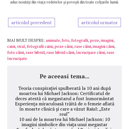
aduc noutăți din viața vedetelor și povești din toate colțurile lumii.
articolul precedent
articolul urmator
MAI MULT DESPRE:
animale
,
foto
,
fotografii
,
poze
,
imagini
,
caini
,
viral
,
fotografii caini
,
poze câini
,
rase câini
,
imagini câini
,
foto câini
,
rase hibrid
,
rase hibrid câini
,
încrucișare câini
,
rase
încrucișate
Pe aceeasi tema...
Teoria conspirației spulberată la 10 ani după
moartea lui Michael Jackson: Certificatul de
deces atestă că megastarul a fost înmormântat
Experiența miraculoasă trăită de o femeie aflată
în moarte clinică și care a văzut Raiul: „Este
real“
10 ani de la moartea lui Michael Jackson: 10
imagini simbolice din viața unui megastar