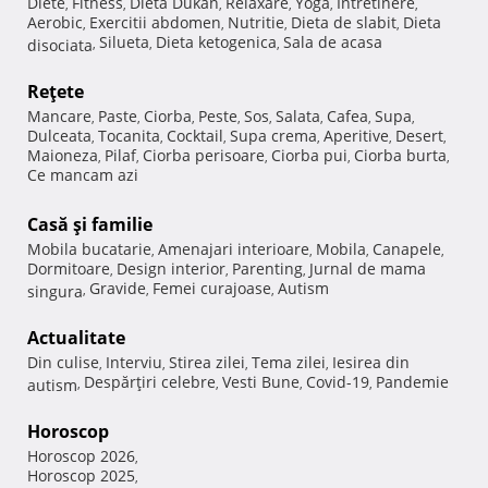
Diete
Fitness
Dieta Dukan
Relaxare
Yoga
Intretinere
,
,
,
,
,
,
Aerobic
Exercitii abdomen
Nutritie
Dieta de slabit
Dieta
,
,
,
,
Silueta
Dieta ketogenica
Sala de acasa
disociata
,
,
,
Reţete
Mancare
Paste
Ciorba
Peste
Sos
Salata
Cafea
Supa
,
,
,
,
,
,
,
,
Dulceata
Tocanita
Cocktail
Supa crema
Aperitive
Desert
,
,
,
,
,
,
Maioneza
Pilaf
Ciorba perisoare
Ciorba pui
Ciorba burta
,
,
,
,
,
Ce mancam azi
Casă şi familie
Mobila bucatarie
Amenajari interioare
Mobila
Canapele
,
,
,
,
Dormitoare
Design interior
Parenting
Jurnal de mama
,
,
,
Gravide
Femei curajoase
Autism
singura
,
,
,
Actualitate
Din culise
Interviu
Stirea zilei
Tema zilei
Iesirea din
,
,
,
,
Despărţiri celebre
Vesti Bune
Covid-19
Pandemie
autism
,
,
,
,
Horoscop
Horoscop 2026
,
Horoscop 2025
,