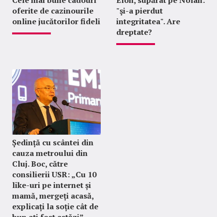
oferite de cazinourile
"şi-a pierdut
online jucătorilor fideli
integritatea". Are
dreptate?
Ședință cu scântei din
cauza metroului din
Cluj. Boc, către
consilierii USR: „Cu 10
like-uri pe internet și
mamă, mergeți acasă,
explicați la soție cât de
bun ați fost astăzi”