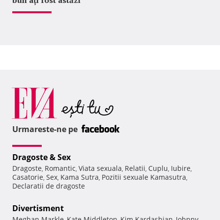
Urmareste-ne pe
Dragoste & Sex
Dragoste
Romantic
Viata sexuala
Relatii
Cuplu
Iubire
,
,
,
,
,
,
Casatorie
Sex
Kama Sutra
Pozitii sexuale Kamasutra
,
,
,
,
Declaratii de dragoste
Divertisment
Meghan Markle
Kate Middleton
Kim Kardashian
Johnny
,
,
,