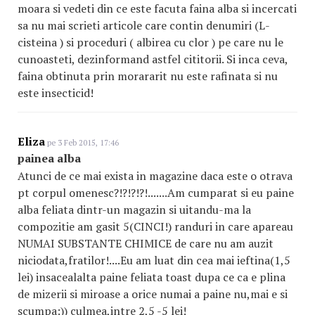
moara si vedeti din ce este facuta faina alba si incercati
sa nu mai scrieti articole care contin denumiri (L-
cisteina ) si proceduri ( albirea cu clor ) pe care nu le
cunoasteti, dezinformand astfel cititorii. Si inca ceva,
faina obtinuta prin morararit nu este rafinata si nu
este insecticid!
Eliza
pe 3 Feb 2015, 17:46
painea alba
Atunci de ce mai exista in magazine daca este o otrava
pt corpul omenesc?!?!?!?!.......Am cumparat si eu paine
alba feliata dintr-un magazin si uitandu-ma la
compozitie am gasit 5(CINCI!) randuri in care apareau
NUMAI SUBSTANTE CHIMICE de care nu am auzit
niciodata,fratilor!....Eu am luat din cea mai ieftina(1,5
lei) insacealalta paine feliata toast dupa ce ca e plina
de mizerii si miroase a orice numai a paine nu,mai e si
scumpa:)) culmea,intre 2,5 -5 lei!