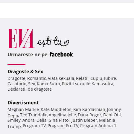
Urmareste-ne pe
Dragoste & Sex
Dragoste
Romantic
Viata sexuala
Relatii
Cuplu
Iubire
,
,
,
,
,
,
Casatorie
Sex
Kama Sutra
Pozitii sexuale Kamasutra
,
,
,
,
Declaratii de dragoste
Divertisment
Meghan Markle
Kate Middleton
Kim Kardashian
Johnny
,
,
,
Teo Trandafir
Angelina Jolie
Dana Rogoz
Dani Otil
Depp
,
,
,
,
,
Smiley
Andra
Delia
Gina Pistol
Justin Bieber
Melania
,
,
,
,
,
Program TV
Program Pro TV
Program Antena 1
Trump
,
,
,