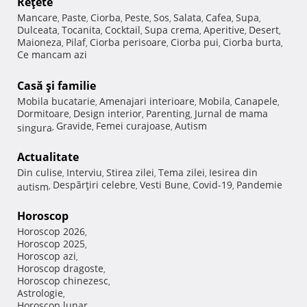
Reţete
Mancare
Paste
Ciorba
Peste
Sos
Salata
Cafea
Supa
,
,
,
,
,
,
,
,
Dulceata
Tocanita
Cocktail
Supa crema
Aperitive
Desert
,
,
,
,
,
,
Maioneza
Pilaf
Ciorba perisoare
Ciorba pui
Ciorba burta
,
,
,
,
,
Ce mancam azi
Casă şi familie
Mobila bucatarie
Amenajari interioare
Mobila
Canapele
,
,
,
,
Dormitoare
Design interior
Parenting
Jurnal de mama
,
,
,
Gravide
Femei curajoase
Autism
singura
,
,
,
Actualitate
Din culise
Interviu
Stirea zilei
Tema zilei
Iesirea din
,
,
,
,
Despărţiri celebre
Vesti Bune
Covid-19
Pandemie
autism
,
,
,
,
Horoscop
Horoscop 2026
,
Horoscop 2025
,
Horoscop azi
,
Horoscop dragoste
,
Horoscop chinezesc
,
Astrologie
,
Horoscop lunar
,