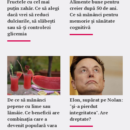
Fructele cu cel mai
Alimente bune pentru
puțin zahăr. Ce să alegi
creier după 50 de ani.
dacă vrei să reduci
Ce să mănânci pentru
dulciurile, să slăbești
memorie și sănătate
sau să-ți controlezi
cognitivă
glicemia
De ce să mănânci
Elon, supărat pe Nolan:
pepene cu lime sau
"şi-a pierdut
lămâie. Ce beneficii are
integritatea". Are
combinația care a
dreptate?
devenit populară vara