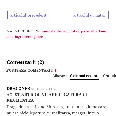
articolul precedent
articolul urmator
MAI MULT DESPRE:
sanatate
,
diabet
,
gluten
,
paine alba
,
faina
alba
,
ingrediente paine
Comentarii (2)
POSTEAZA COMENTARIU
Afiseaza:
Cele mai recente
|
Cronol
DRACONES
pe 1 Iul 2015, 14:23
ACEST ARTICOL NU ARE LEGATURA CU
REALITATEA
Draga doamna Ioana Morosan, traiti intr-o lume care
nu are nicio legatura cu realitatea, mergeti intr-o