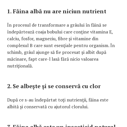
1. Făina albă nu are niciun nutrient
În procesul de transformare a grâului în făină se
îndepărtează coaja bobului care conţine vitamina E,
calciu, fosfor, magneziu, fibre şi vitamine din
complexul B care sunt esenţiale pentru organism. În
schimb, grâul ajunge să fie procesat şi albit după
măcinare, fapt care-l lasă fără nicio valoarea
nutriţională.
2. Se albeşte şi se conservă cu clor
După ce s-au îndepărtat toţi nutrienţii, făina este
albită şi conservată cu ajutorul clorului.
3. Făina albă este un insecticid natural