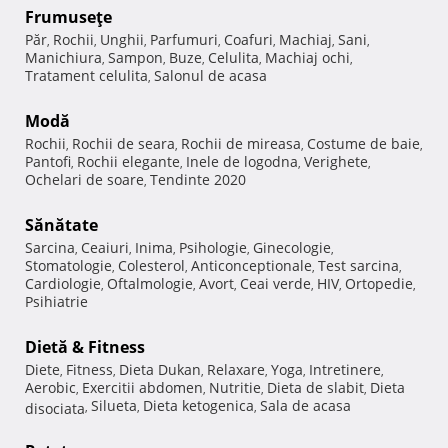
Frumuseţe
Păr
Rochii
Unghii
Parfumuri
Coafuri
Machiaj
Sani
,
,
,
,
,
,
,
Manichiura
Sampon
Buze
Celulita
Machiaj ochi
,
,
,
,
,
Tratament celulita
Salonul de acasa
,
Modă
Rochii
Rochii de seara
Rochii de mireasa
Costume de baie
,
,
,
,
Pantofi
Rochii elegante
Inele de logodna
Verighete
,
,
,
,
Ochelari de soare
Tendinte 2020
,
Sănătate
Sarcina
Ceaiuri
Inima
Psihologie
Ginecologie
,
,
,
,
,
Stomatologie
Colesterol
Anticonceptionale
Test sarcina
,
,
,
,
Cardiologie
Oftalmologie
Avort
Ceai verde
HIV
Ortopedie
,
,
,
,
,
,
Psihiatrie
Dietă & Fitness
Diete
Fitness
Dieta Dukan
Relaxare
Yoga
Intretinere
,
,
,
,
,
,
Aerobic
Exercitii abdomen
Nutritie
Dieta de slabit
Dieta
,
,
,
,
Silueta
Dieta ketogenica
Sala de acasa
disociata
,
,
,