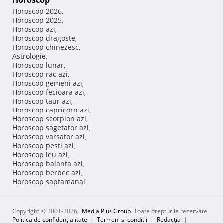
Horoscop
Horoscop 2026
,
Horoscop 2025
,
Horoscop azi
,
Horoscop dragoste
,
Horoscop chinezesc
,
Astrologie
,
Horoscop lunar
,
Horoscop rac azi
,
Horoscop gemeni azi
,
Horoscop fecioara azi
,
Horoscop taur azi
,
Horoscop capricorn azi
,
Horoscop scorpion azi
,
Horoscop sagetator azi
,
Horoscop varsator azi
,
Horoscop pesti azi
,
Horoscop leu azi
,
Horoscop balanta azi
,
Horoscop berbec azi
,
Horoscop saptamanal
Copyright © 2001-2026,
iMedia Plus Group
. Toate drepturile rezervate
Politica de confidențialitate
|
Termeni si conditii
|
Redacţia
|