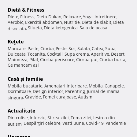
Dietă & Fitness
Diete
Fitness
Dieta Dukan
Relaxare
Yoga
Intretinere
,
,
,
,
,
,
Aerobic
Exercitii abdomen
Nutritie
Dieta de slabit
Dieta
,
,
,
,
Silueta
Dieta ketogenica
Sala de acasa
disociata
,
,
,
Reţete
Mancare
Paste
Ciorba
Peste
Sos
Salata
Cafea
Supa
,
,
,
,
,
,
,
,
Dulceata
Tocanita
Cocktail
Supa crema
Aperitive
Desert
,
,
,
,
,
,
Maioneza
Pilaf
Ciorba perisoare
Ciorba pui
Ciorba burta
,
,
,
,
,
Ce mancam azi
Casă şi familie
Mobila bucatarie
Amenajari interioare
Mobila
Canapele
,
,
,
,
Dormitoare
Design interior
Parenting
Jurnal de mama
,
,
,
Gravide
Femei curajoase
Autism
singura
,
,
,
Actualitate
Din culise
Interviu
Stirea zilei
Tema zilei
Iesirea din
,
,
,
,
Despărţiri celebre
Vesti Bune
Covid-19
Pandemie
autism
,
,
,
,