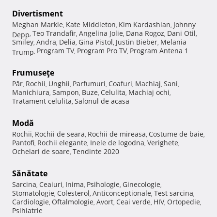
Divertisment
Meghan Markle
Kate Middleton
Kim Kardashian
Johnny
,
,
,
Teo Trandafir
Angelina Jolie
Dana Rogoz
Dani Otil
Depp
,
,
,
,
,
Smiley
Andra
Delia
Gina Pistol
Justin Bieber
Melania
,
,
,
,
,
Program TV
Program Pro TV
Program Antena 1
Trump
,
,
,
Frumuseţe
Păr
Rochii
Unghii
Parfumuri
Coafuri
Machiaj
Sani
,
,
,
,
,
,
,
Manichiura
Sampon
Buze
Celulita
Machiaj ochi
,
,
,
,
,
Tratament celulita
Salonul de acasa
,
Modă
Rochii
Rochii de seara
Rochii de mireasa
Costume de baie
,
,
,
,
Pantofi
Rochii elegante
Inele de logodna
Verighete
,
,
,
,
Ochelari de soare
Tendinte 2020
,
Sănătate
Sarcina
Ceaiuri
Inima
Psihologie
Ginecologie
,
,
,
,
,
Stomatologie
Colesterol
Anticonceptionale
Test sarcina
,
,
,
,
Cardiologie
Oftalmologie
Avort
Ceai verde
HIV
Ortopedie
,
,
,
,
,
,
Psihiatrie