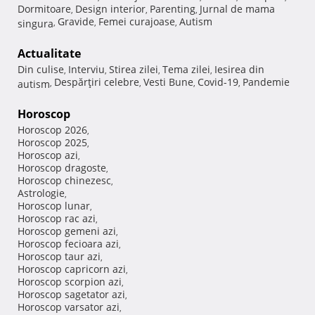
Dormitoare
Design interior
Parenting
Jurnal de mama
,
,
,
Gravide
Femei curajoase
Autism
singura
,
,
,
Actualitate
Din culise
Interviu
Stirea zilei
Tema zilei
Iesirea din
,
,
,
,
Despărţiri celebre
Vesti Bune
Covid-19
Pandemie
autism
,
,
,
,
Horoscop
Horoscop 2026
,
Horoscop 2025
,
Horoscop azi
,
Horoscop dragoste
,
Horoscop chinezesc
,
Astrologie
,
Horoscop lunar
,
Horoscop rac azi
,
Horoscop gemeni azi
,
Horoscop fecioara azi
,
Horoscop taur azi
,
Horoscop capricorn azi
,
Horoscop scorpion azi
,
Horoscop sagetator azi
,
Horoscop varsator azi
,