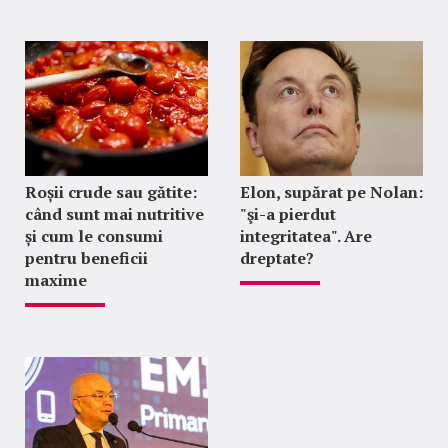
Roșii crude sau gătite:
Elon, supărat pe Nolan:
când sunt mai nutritive
"şi-a pierdut
și cum le consumi
integritatea". Are
pentru beneficii
dreptate?
maxime