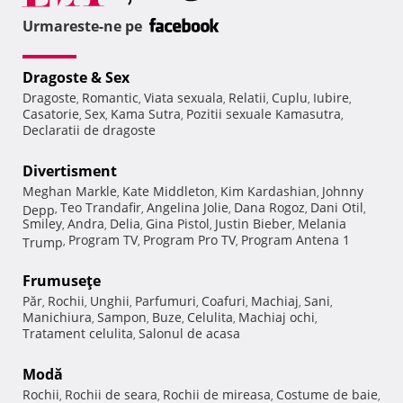
Urmareste-ne pe
Dragoste & Sex
Dragoste
Romantic
Viata sexuala
Relatii
Cuplu
Iubire
,
,
,
,
,
,
Casatorie
Sex
Kama Sutra
Pozitii sexuale Kamasutra
,
,
,
,
Declaratii de dragoste
Divertisment
Meghan Markle
Kate Middleton
Kim Kardashian
Johnny
,
,
,
Teo Trandafir
Angelina Jolie
Dana Rogoz
Dani Otil
Depp
,
,
,
,
,
Smiley
Andra
Delia
Gina Pistol
Justin Bieber
Melania
,
,
,
,
,
Program TV
Program Pro TV
Program Antena 1
Trump
,
,
,
Frumuseţe
Păr
Rochii
Unghii
Parfumuri
Coafuri
Machiaj
Sani
,
,
,
,
,
,
,
Manichiura
Sampon
Buze
Celulita
Machiaj ochi
,
,
,
,
,
Tratament celulita
Salonul de acasa
,
Modă
Rochii
Rochii de seara
Rochii de mireasa
Costume de baie
,
,
,
,