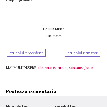
De
Iulia Mirică
iulia-mirica
articolul precedent
articolul urmator
MAI MULT DESPRE:
alimentatie
,
nutritie
,
sanatate
,
gluten
Posteaza comentariu
Numele tau
Emailul tau