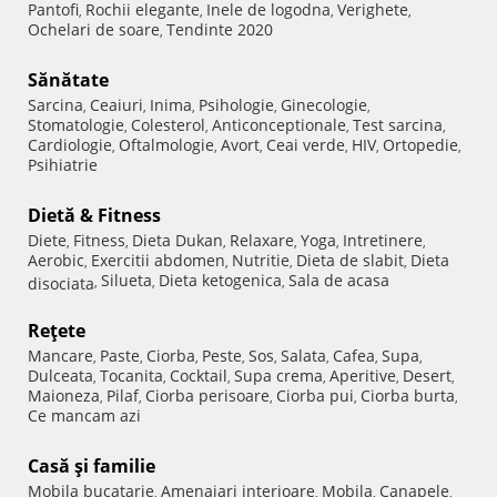
Pantofi
Rochii elegante
Inele de logodna
Verighete
,
,
,
,
Ochelari de soare
Tendinte 2020
,
Sănătate
Sarcina
Ceaiuri
Inima
Psihologie
Ginecologie
,
,
,
,
,
Stomatologie
Colesterol
Anticonceptionale
Test sarcina
,
,
,
,
Cardiologie
Oftalmologie
Avort
Ceai verde
HIV
Ortopedie
,
,
,
,
,
,
Psihiatrie
Dietă & Fitness
Diete
Fitness
Dieta Dukan
Relaxare
Yoga
Intretinere
,
,
,
,
,
,
Aerobic
Exercitii abdomen
Nutritie
Dieta de slabit
Dieta
,
,
,
,
Silueta
Dieta ketogenica
Sala de acasa
disociata
,
,
,
Reţete
Mancare
Paste
Ciorba
Peste
Sos
Salata
Cafea
Supa
,
,
,
,
,
,
,
,
Dulceata
Tocanita
Cocktail
Supa crema
Aperitive
Desert
,
,
,
,
,
,
Maioneza
Pilaf
Ciorba perisoare
Ciorba pui
Ciorba burta
,
,
,
,
,
Ce mancam azi
Casă şi familie
Mobila bucatarie
Amenajari interioare
Mobila
Canapele
,
,
,
,