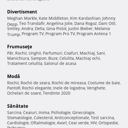
Divertisment
Meghan Markle
Kate Middleton
Kim Kardashian
Johnny
,
,
,
Teo Trandafir
Angelina Jolie
Dana Rogoz
Dani Otil
Depp
,
,
,
,
,
Smiley
Andra
Delia
Gina Pistol
Justin Bieber
Melania
,
,
,
,
,
Program TV
Program Pro TV
Program Antena 1
Trump
,
,
,
Frumuseţe
Păr
Rochii
Unghii
Parfumuri
Coafuri
Machiaj
Sani
,
,
,
,
,
,
,
Manichiura
Sampon
Buze
Celulita
Machiaj ochi
,
,
,
,
,
Tratament celulita
Salonul de acasa
,
Modă
Rochii
Rochii de seara
Rochii de mireasa
Costume de baie
,
,
,
,
Pantofi
Rochii elegante
Inele de logodna
Verighete
,
,
,
,
Ochelari de soare
Tendinte 2020
,
Sănătate
Sarcina
Ceaiuri
Inima
Psihologie
Ginecologie
,
,
,
,
,
Stomatologie
Colesterol
Anticonceptionale
Test sarcina
,
,
,
,
Cardiologie
Oftalmologie
Avort
Ceai verde
HIV
Ortopedie
,
,
,
,
,
,
Psihiatrie