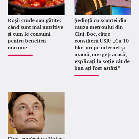
Roșii crude sau gătite:
Ședință cu scântei din
când sunt mai nutritive
cauza metroului din
și cum le consumi
Cluj. Boc, către
pentru beneficii
consilierii USR: „Cu 10
maxime
like-uri pe internet și
mamă, mergeți acasă,
explicați la soție cât de
bun ați fost astăzi”
Elon, supărat pe Nolan: