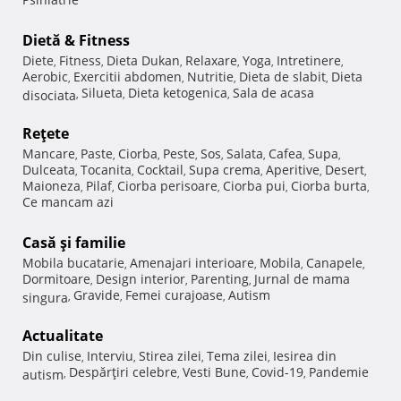
Dietă & Fitness
Diete
Fitness
Dieta Dukan
Relaxare
Yoga
Intretinere
,
,
,
,
,
,
Aerobic
Exercitii abdomen
Nutritie
Dieta de slabit
Dieta
,
,
,
,
Silueta
Dieta ketogenica
Sala de acasa
disociata
,
,
,
Reţete
Mancare
Paste
Ciorba
Peste
Sos
Salata
Cafea
Supa
,
,
,
,
,
,
,
,
Dulceata
Tocanita
Cocktail
Supa crema
Aperitive
Desert
,
,
,
,
,
,
Maioneza
Pilaf
Ciorba perisoare
Ciorba pui
Ciorba burta
,
,
,
,
,
Ce mancam azi
Casă şi familie
Mobila bucatarie
Amenajari interioare
Mobila
Canapele
,
,
,
,
Dormitoare
Design interior
Parenting
Jurnal de mama
,
,
,
Gravide
Femei curajoase
Autism
singura
,
,
,
Actualitate
Din culise
Interviu
Stirea zilei
Tema zilei
Iesirea din
,
,
,
,
Despărţiri celebre
Vesti Bune
Covid-19
Pandemie
autism
,
,
,
,