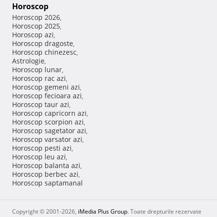
Horoscop
Horoscop 2026
,
Horoscop 2025
,
Horoscop azi
,
Horoscop dragoste
,
Horoscop chinezesc
,
Astrologie
,
Horoscop lunar
,
Horoscop rac azi
,
Horoscop gemeni azi
,
Horoscop fecioara azi
,
Horoscop taur azi
,
Horoscop capricorn azi
,
Horoscop scorpion azi
,
Horoscop sagetator azi
,
Horoscop varsator azi
,
Horoscop pesti azi
,
Horoscop leu azi
,
Horoscop balanta azi
,
Horoscop berbec azi
,
Horoscop saptamanal
Copyright © 2001-2026,
iMedia Plus Group
. Toate drepturile rezervate