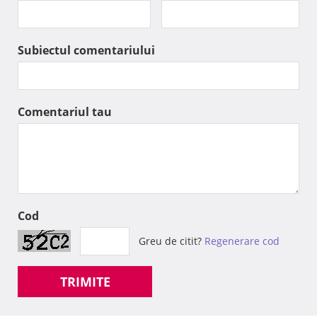
Subiectul comentariului
Comentariul tau
Cod
Greu de citit?
Regenerare cod
TRIMITE