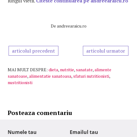
lungul vietii.
Citeste continuarea pe andreearaicu.ro
De
andreearaicu.ro
articolul precedent
articolul urmator
MAI MULT DESPRE:
dieta
,
nutritie
,
sanatate
,
alimente
sanatoase
,
alimentatie sanatoasa
,
sfaturi nutritionisti
,
nustritionisti
Posteaza comentariu
Numele tau
Emailul tau