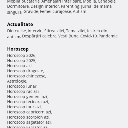
Mobila bucatarie
Amenajari interioare
Mobila
Canapele
,
,
,
,
Dormitoare
Design interior
Parenting
Jurnal de mama
,
,
,
Gravide
Femei curajoase
Autism
singura
,
,
,
Actualitate
Din culise
Interviu
Stirea zilei
Tema zilei
Iesirea din
,
,
,
,
Despărţiri celebre
Vesti Bune
Covid-19
Pandemie
autism
,
,
,
,
Horoscop
Horoscop 2026
,
Horoscop 2025
,
Horoscop azi
,
Horoscop dragoste
,
Horoscop chinezesc
,
Astrologie
,
Horoscop lunar
,
Horoscop rac azi
,
Horoscop gemeni azi
,
Horoscop fecioara azi
,
Horoscop taur azi
,
Horoscop capricorn azi
,
Horoscop scorpion azi
,
Horoscop sagetator azi
,
Horoscop varsator azi
,