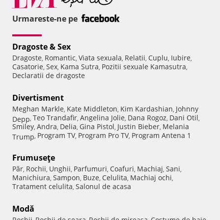
Urmareste-ne pe
Dragoste & Sex
Dragoste
Romantic
Viata sexuala
Relatii
Cuplu
Iubire
,
,
,
,
,
,
Casatorie
Sex
Kama Sutra
Pozitii sexuale Kamasutra
,
,
,
,
Declaratii de dragoste
Divertisment
Meghan Markle
Kate Middleton
Kim Kardashian
Johnny
,
,
,
Teo Trandafir
Angelina Jolie
Dana Rogoz
Dani Otil
Depp
,
,
,
,
,
Smiley
Andra
Delia
Gina Pistol
Justin Bieber
Melania
,
,
,
,
,
Program TV
Program Pro TV
Program Antena 1
Trump
,
,
,
Frumuseţe
Păr
Rochii
Unghii
Parfumuri
Coafuri
Machiaj
Sani
,
,
,
,
,
,
,
Manichiura
Sampon
Buze
Celulita
Machiaj ochi
,
,
,
,
,
Tratament celulita
Salonul de acasa
,
Modă
Rochii
Rochii de seara
Rochii de mireasa
Costume de baie