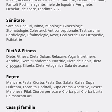
,
,
,
,
Pantofi
Rochii elegante
Inele de logodna
Verighete
,
,
,
,
Ochelari de soare
Tendinte 2020
,
Sănătate
Sarcina
Ceaiuri
Inima
Psihologie
Ginecologie
,
,
,
,
,
Stomatologie
Colesterol
Anticonceptionale
Test sarcina
,
,
,
,
Cardiologie
Oftalmologie
Avort
Ceai verde
HIV
Ortopedie
,
,
,
,
,
,
Psihiatrie
Dietă & Fitness
Diete
Fitness
Dieta Dukan
Relaxare
Yoga
Intretinere
,
,
,
,
,
,
Aerobic
Exercitii abdomen
Nutritie
Dieta de slabit
Dieta
,
,
,
,
Silueta
Dieta ketogenica
Sala de acasa
disociata
,
,
,
Reţete
Mancare
Paste
Ciorba
Peste
Sos
Salata
Cafea
Supa
,
,
,
,
,
,
,
,
Dulceata
Tocanita
Cocktail
Supa crema
Aperitive
Desert
,
,
,
,
,
,
Maioneza
Pilaf
Ciorba perisoare
Ciorba pui
Ciorba burta
,
,
,
,
,
Ce mancam azi
Casă şi familie