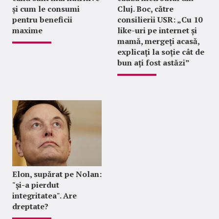
și cum le consumi
Cluj. Boc, către
pentru beneficii
consilierii USR: „Cu 10
maxime
like-uri pe internet și
mamă, mergeți acasă,
explicați la soție cât de
bun ați fost astăzi”
Elon, supărat pe Nolan:
"şi-a pierdut
integritatea". Are
dreptate?