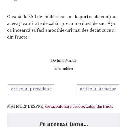
O cană de 350 de mililitri cu suc de portocale conține
aceeași cantitate de zahăr precum o doză de suc. Așa
că încearcă să faci smoothie-uri mai des decât sucuri
din fructe.
De
Iulia Mirică
iulia-mirica
articolul precedent
articolul urmator
MAI MULT DESPRE:
dieta
,
balonare
,
fructe
,
zahar din fructe
Pe aceeasi tema...