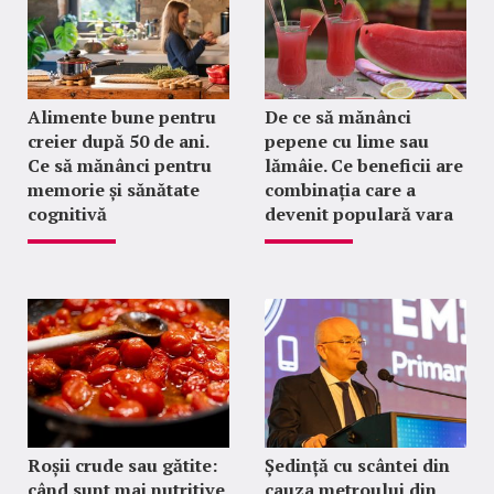
Alimente bune pentru
De ce să mănânci
creier după 50 de ani.
pepene cu lime sau
Ce să mănânci pentru
lămâie. Ce beneficii are
memorie și sănătate
combinația care a
cognitivă
devenit populară vara
Roșii crude sau gătite:
Ședință cu scântei din
când sunt mai nutritive
cauza metroului din