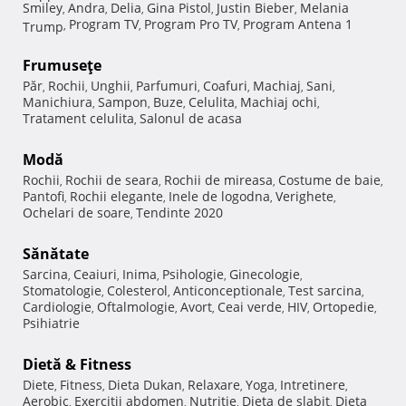
Smiley
Andra
Delia
Gina Pistol
Justin Bieber
Melania
,
,
,
,
,
Program TV
Program Pro TV
Program Antena 1
Trump
,
,
,
Frumuseţe
Păr
Rochii
Unghii
Parfumuri
Coafuri
Machiaj
Sani
,
,
,
,
,
,
,
Manichiura
Sampon
Buze
Celulita
Machiaj ochi
,
,
,
,
,
Tratament celulita
Salonul de acasa
,
Modă
Rochii
Rochii de seara
Rochii de mireasa
Costume de baie
,
,
,
,
Pantofi
Rochii elegante
Inele de logodna
Verighete
,
,
,
,
Ochelari de soare
Tendinte 2020
,
Sănătate
Sarcina
Ceaiuri
Inima
Psihologie
Ginecologie
,
,
,
,
,
Stomatologie
Colesterol
Anticonceptionale
Test sarcina
,
,
,
,
Cardiologie
Oftalmologie
Avort
Ceai verde
HIV
Ortopedie
,
,
,
,
,
,
Psihiatrie
Dietă & Fitness
Diete
Fitness
Dieta Dukan
Relaxare
Yoga
Intretinere
,
,
,
,
,
,
Aerobic
Exercitii abdomen
Nutritie
Dieta de slabit
Dieta
,
,
,
,