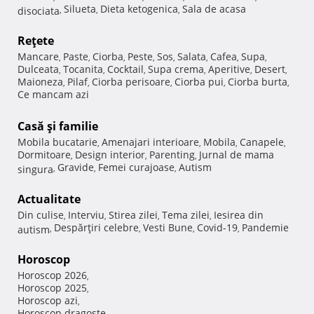
Silueta
Dieta ketogenica
Sala de acasa
disociata
,
,
,
Reţete
Mancare
Paste
Ciorba
Peste
Sos
Salata
Cafea
Supa
,
,
,
,
,
,
,
,
Dulceata
Tocanita
Cocktail
Supa crema
Aperitive
Desert
,
,
,
,
,
,
Maioneza
Pilaf
Ciorba perisoare
Ciorba pui
Ciorba burta
,
,
,
,
,
Ce mancam azi
Casă şi familie
Mobila bucatarie
Amenajari interioare
Mobila
Canapele
,
,
,
,
Dormitoare
Design interior
Parenting
Jurnal de mama
,
,
,
Gravide
Femei curajoase
Autism
singura
,
,
,
Actualitate
Din culise
Interviu
Stirea zilei
Tema zilei
Iesirea din
,
,
,
,
Despărţiri celebre
Vesti Bune
Covid-19
Pandemie
autism
,
,
,
,
Horoscop
Horoscop 2026
,
Horoscop 2025
,
Horoscop azi
,
Horoscop dragoste
,