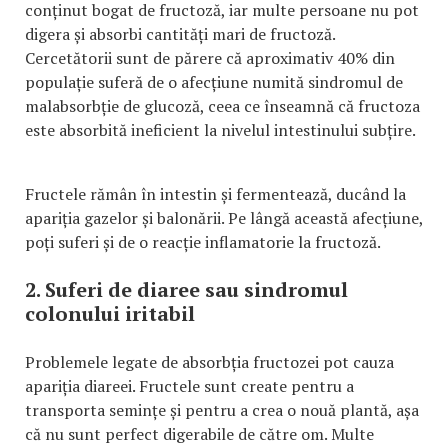
conținut bogat de fructoză, iar multe persoane nu pot
digera și absorbi cantități mari de fructoză.
Cercetătorii sunt de părere că aproximativ 40% din
populație suferă de o afecțiune numită sindromul de
malabsorbție de glucoză, ceea ce înseamnă că fructoza
este absorbită ineficient la nivelul intestinului subțire.
Fructele rămân în intestin și fermentează, ducând la
apariția gazelor și balonării. Pe lângă această afecțiune,
poți suferi și de o reacție inflamatorie la fructoză.
2. Suferi de diaree sau sindromul
colonului iritabil
Problemele legate de absorbția fructozei pot cauza
apariția diareei. Fructele sunt create pentru a
transporta semințe și pentru a crea o nouă plantă, așa
că nu sunt perfect digerabile de către om. Multe