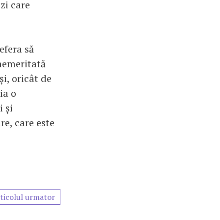
zi care
refera să
nemeritată
i, oricât de
ia o
 și
re, care este
ticolul urmator