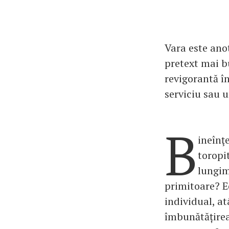
Vara este anot
pretext mai b
revigorantă în
serviciu sau u
B
ineînţ
toropit
lungim
primitoare? E
individual, at
îmbunătățirea 