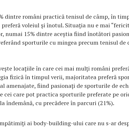
9% dintre români practică tenisul de câmp, în tim
preferă voleiul şi înotul. Situația nu e mai “fericit
r, numai 15% dintre aceștia fiind înotători pasion
eferând sporturile cu mingea precum tenisul de
vește locațiile în care cei mai mulți români preferă
a fizică în timpul verii, majoritatea preferă spo
al amenajate, fiind pasionați de sporturile de ech
e cei care pot practica sporturile preferate pe ori
 la îndemână, cu precădere în parcuri (21%).
împătimiți ai body-building-ului care nu s-ar desp