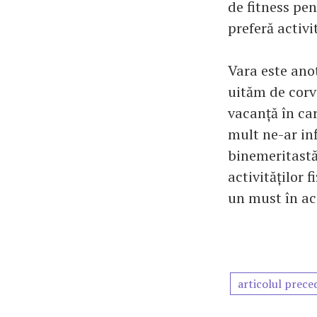
de fitness pen
preferă activi
Vara este anot
uităm de corv
vacanță în car
mult ne-ar inf
binemeritastă 
activităților 
un must în ac
articolul prece