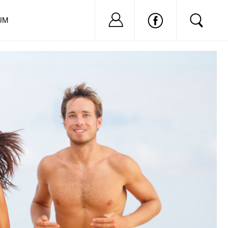
Nu ai cont?
Inregistreaza-
UM