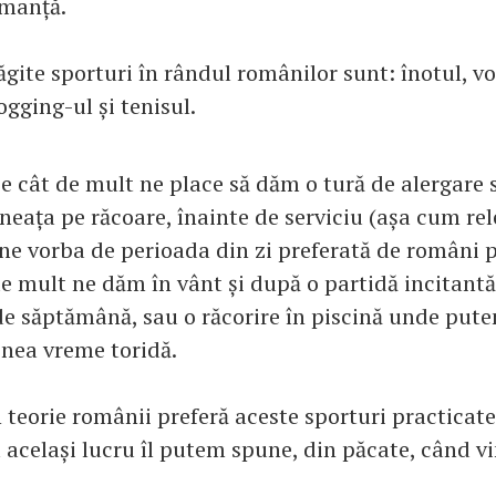
rmanță.
gite sporturi în rândul românilor sunt: înotul, vo
ogging-ul și tenisul.
pe cât de mult ne place să dăm o tură de alergare 
neața pe răcoare, înainte de serviciu (așa cum rel
ine vorba de perioada din zi preferată de români 
 de mult ne dăm în vânt și după o partidă incitantă
 de săptămână, sau o răcorire în piscină unde put
nea vreme toridă.
n teorie românii preferă aceste sporturi practicate
u același lucru îl putem spune, din păcate, când v