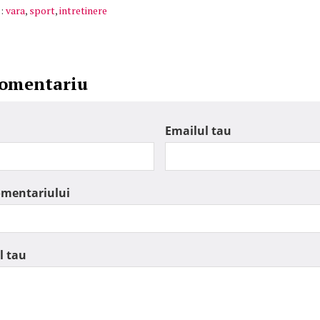
:
vara
,
sport
,
intretinere
comentariu
Emailul tau
omentariului
l tau