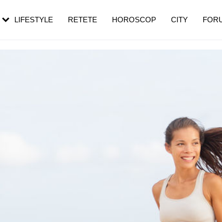
rebui să mergi
și 60 de ani. De ce te trezești mai des
pe măsură ce înaintezi în vârstă
LIFESTYLE
RETETE
HOROSCOP
CITY
FOR