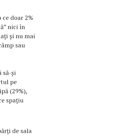
p ce doar 2%
ă” nici în
ați și nu mai
 câmp sau
 să-și
rtul pe
ipă (29%),
ce spațiu
ărți de sala