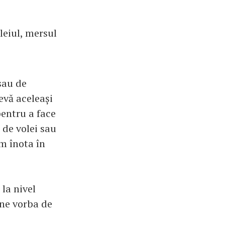
leiul, mersul
sau de
evă aceleași
pentru a face
 de volei sau
em înota în
 la nivel
ine vorba de