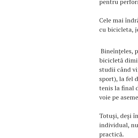
pentru perfo
Cele mai îndră
cu bicicleta, j
Bineînțeles, 
bicicletă dimi
studii când v
sport), la fel
tenis la final
voie pe aseme
Totuși, deși î
individual, n
practică.