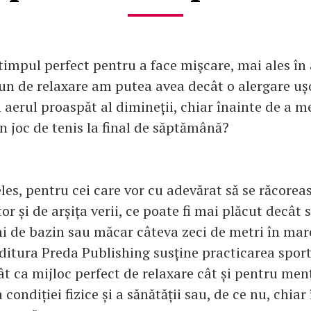
impul perfect pentru a face mişcare, mai ales în a
un de relaxare am putea avea decât o alergare uș
 aerul proaspăt al dimineții, chiar înainte de a m
n joc de tenis la final de săptămână?
eles, pentru cei care vor cu adevărat să se răcorea
or și de arșița verii, ce poate fi mai plăcut decât 
i de bazin sau măcar câteva zeci de metri în mar
ditura Preda Publishing susține practicarea sportu
ât ca mijloc perfect de relaxare cât și pentru men
condiției fizice și a sănătății sau, de ce nu, chiar