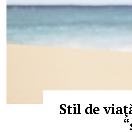
Stil de via
“