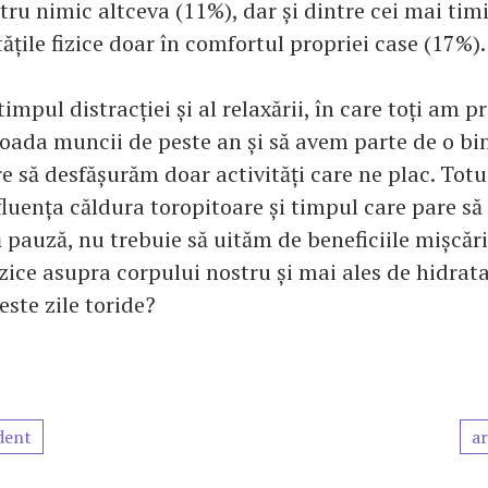
tru nimic altceva (11%), dar și dintre cei mai timi
tățile fizice doar în comfortul propriei case (17%).
impul distracției și al relaxării, în care toți am p
oada muncii de peste an și să avem parte de o bi
e să desfășurăm doar activități care ne plac. Totuș
luența căldura toropitoare și timpul care pare să 
pauză, nu trebuie să uităm de beneficiile mișcării
fizice asupra corpului nostru și mai ales de hidrata
este zile toride?
dent
ar