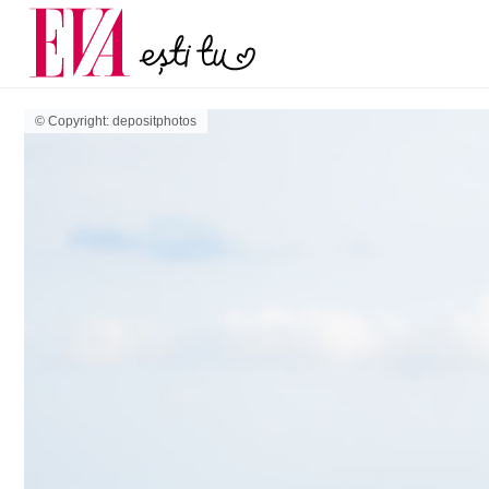
menopauză și când ar t
Carieră
la medic
Actualitate
© Copyright: depositphotos