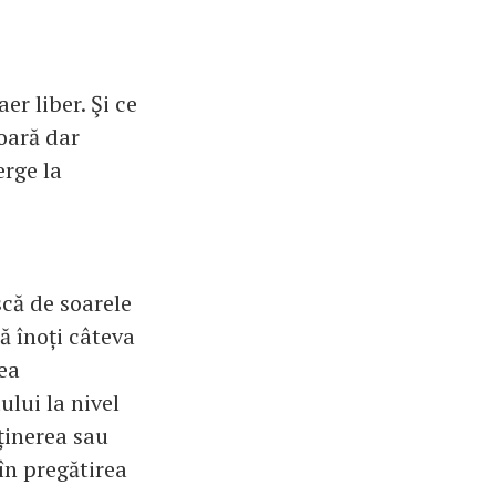
er liber. Şi ce
oară dar
erge la
scă de soarele
să înoți câteva
ea
lui la nivel
ținerea sau
 în pregătirea