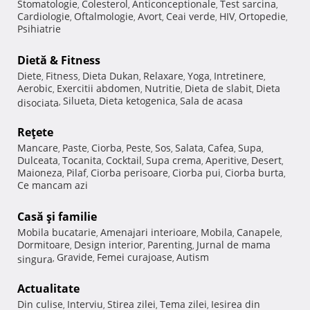
Stomatologie
Colesterol
Anticonceptionale
Test sarcina
,
,
,
,
Cardiologie
Oftalmologie
Avort
Ceai verde
HIV
Ortopedie
,
,
,
,
,
,
Psihiatrie
Dietă & Fitness
Diete
Fitness
Dieta Dukan
Relaxare
Yoga
Intretinere
,
,
,
,
,
,
Aerobic
Exercitii abdomen
Nutritie
Dieta de slabit
Dieta
,
,
,
,
Silueta
Dieta ketogenica
Sala de acasa
disociata
,
,
,
Reţete
Mancare
Paste
Ciorba
Peste
Sos
Salata
Cafea
Supa
,
,
,
,
,
,
,
,
Dulceata
Tocanita
Cocktail
Supa crema
Aperitive
Desert
,
,
,
,
,
,
Maioneza
Pilaf
Ciorba perisoare
Ciorba pui
Ciorba burta
,
,
,
,
,
Ce mancam azi
Casă şi familie
Mobila bucatarie
Amenajari interioare
Mobila
Canapele
,
,
,
,
Dormitoare
Design interior
Parenting
Jurnal de mama
,
,
,
Gravide
Femei curajoase
Autism
singura
,
,
,
Actualitate
Din culise
Interviu
Stirea zilei
Tema zilei
Iesirea din
,
,
,
,