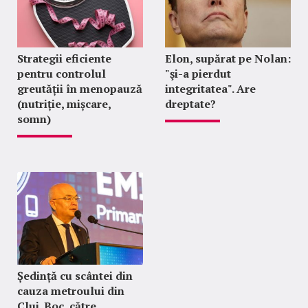
Strategii eficiente
Elon, supărat pe Nolan:
pentru controlul
"şi-a pierdut
greutății în menopauză
integritatea". Are
(nutriție, mișcare,
dreptate?
somn)
Ședință cu scântei din
cauza metroului din
Cluj. Boc, către