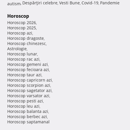
Despărţiri celebre
Vesti Bune
Covid-19
Pandemie
autism
,
,
,
,
Horoscop
Horoscop 2026
,
Horoscop 2025
,
Horoscop azi
,
Horoscop dragoste
,
Horoscop chinezesc
,
Astrologie
,
Horoscop lunar
,
Horoscop rac azi
,
Horoscop gemeni azi
,
Horoscop fecioara azi
,
Horoscop taur azi
,
Horoscop capricorn azi
,
Horoscop scorpion azi
,
Horoscop sagetator azi
,
Horoscop varsator azi
,
Horoscop pesti azi
,
Horoscop leu azi
,
Horoscop balanta azi
,
Horoscop berbec azi
,
Horoscop saptamanal