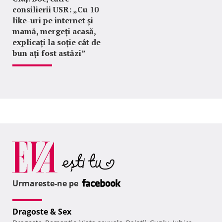
consilierii USR: „Cu 10
like-uri pe internet și
mamă, mergeți acasă,
explicați la soție cât de
bun ați fost astăzi”
Urmareste-ne pe
Dragoste & Sex