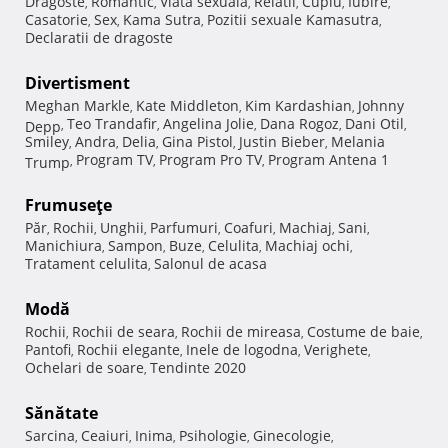
Dragoste
Romantic
Viata sexuala
Relatii
Cuplu
Iubire
,
,
,
,
,
,
Casatorie
Sex
Kama Sutra
Pozitii sexuale Kamasutra
,
,
,
,
Declaratii de dragoste
Divertisment
Meghan Markle
Kate Middleton
Kim Kardashian
Johnny
,
,
,
Teo Trandafir
Angelina Jolie
Dana Rogoz
Dani Otil
Depp
,
,
,
,
,
Smiley
Andra
Delia
Gina Pistol
Justin Bieber
Melania
,
,
,
,
,
Program TV
Program Pro TV
Program Antena 1
Trump
,
,
,
Frumuseţe
Păr
Rochii
Unghii
Parfumuri
Coafuri
Machiaj
Sani
,
,
,
,
,
,
,
Manichiura
Sampon
Buze
Celulita
Machiaj ochi
,
,
,
,
,
Tratament celulita
Salonul de acasa
,
Modă
Rochii
Rochii de seara
Rochii de mireasa
Costume de baie
,
,
,
,
Pantofi
Rochii elegante
Inele de logodna
Verighete
,
,
,
,
Ochelari de soare
Tendinte 2020
,
Sănătate
Sarcina
Ceaiuri
Inima
Psihologie
Ginecologie
,
,
,
,
,