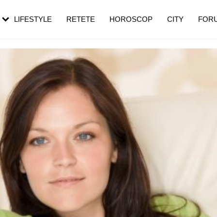
rebui să mergi
și 60 de ani. De ce te trezești mai des
pe măsură ce înaintezi în vârstă
LIFESTYLE
RETETE
HOROSCOP
CITY
FOR