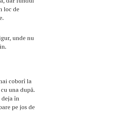
a, dar fundul
n loc de
e.
sigur, unde nu
in.
ai coborî la
ie cu una după.
 deja în
mbare pe jos de