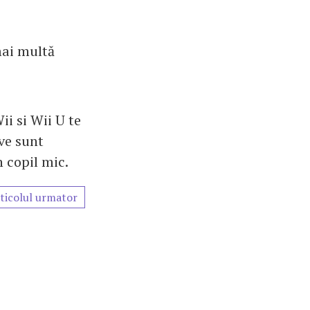
mai multă
i si Wii U te
ive sunt
n copil mic.
ticolul urmator