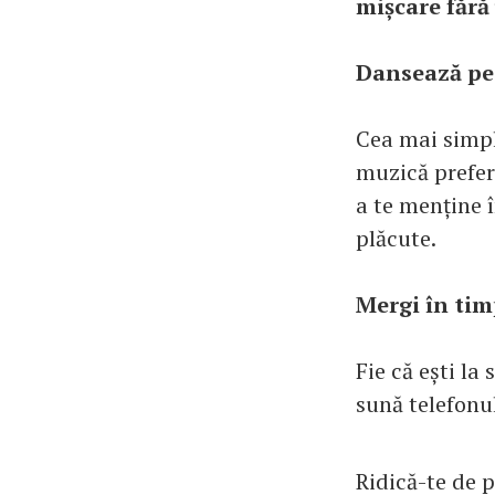
mișcare fără
Dansează pe
Cea mai simpl
muzică prefer
a te menține î
plăcute.
Mergi în tim
Fie că ești la
sună telefonul
Ridică-te de p