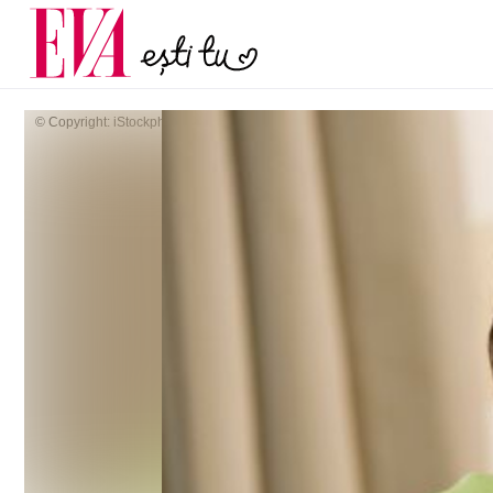
menopauză și când ar t
Carieră
la medic
Actualitate
© Copyright: iStockphoto