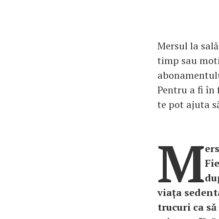
Mersul la sală
timp sau moti
abonamentului
Pentru a fi în
te pot ajuta 
M
ers
Fi
du
viața sedenta
trucuri ca să