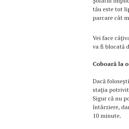
Șofatul impli
tău este tot l
parcare cât m
Vei face câțiv
va fi blocată 
Coboară la o 
Dacă foloseșt
stația potrivi
Sigur că nu po
întârziere, da
10 minute.