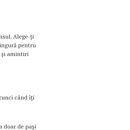
sul. Alege-ți
singură pentru
 și amintiri
atunci când îți
a doar de pași