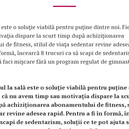
 este o soluţie viabilă pentru puţine dintre noi. F
vaţia dispare la scurt timp după achiziţionarea
 de fitness, stilul de viaţa sedentar revine adese
 formă, încearcă 8 trucuri ca să scapi de sedentari
să faci mişcare fără un program regulat de gimnast
ul la sală este o soluție viabilă pentru puține
e că nu avem timp sau motivația dispare la sc
pă achiziționarea abonamentului de fitness, s
r revine adesea rapid. Pentru a fi în formă, î
 scapi de sedentarism, soluții ce te pot ajuta s