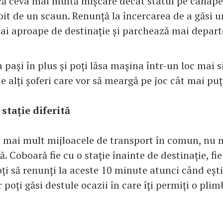
că ceva mai multă mișcare decât statul pe canape
ipit de un scaun. Renunță la încercarea de a găsi u
ai aproape de destinație și parchează mai depart
a pași în plus și poți lăsa mașina într-un loc mai 
de alți șoferi care vor să meargă pe joc cât mai puț
stație diferită
i mai mult mijloacele de transport în comun, nu m
tă. Coboară fie cu o stație înainte de destinație, f
ți să renunți la aceste 10 minute atunci când ești
r poți găsi destule ocazii în care îți permiți o pli