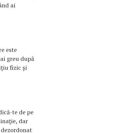
ând ai
re este
 mai greu după
iu fizic și
dică-te de pe
inație, dar
d dezordonat