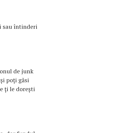
i sau întinderi
ionul de junk
și poți găsi
 ți le dorești