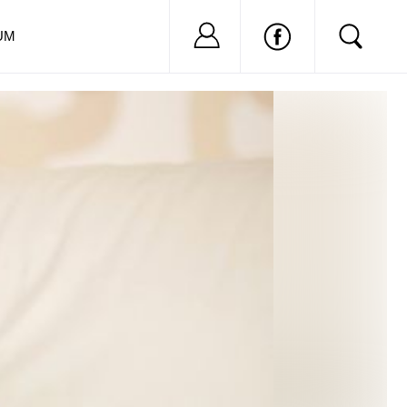
Nu ai cont?
Inregistreaza-
UM