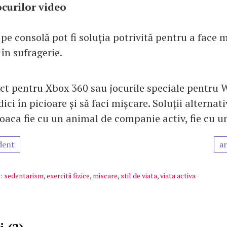
ocurilor video
 pe consolă pot fi soluția potrivită pentru a face 
în sufragerie.
ct pentru Xbox 360 sau jocurile speciale pentru Wi
dici în picioare și să faci mișcare. Soluții alternat
joaca fie cu un animal de companie activ, fie cu u
dent
ar
:
sedentarism
,
exercitii fizice
,
miscare
,
stil de viata
,
viata activa