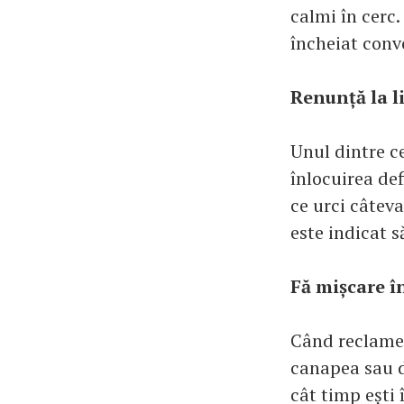
calmi în cerc.
încheiat conv
Renunță la li
Unul dintre ce
înlocuirea def
ce urci câteva
este indicat s
Fă mișcare î
Când reclamele
canapea sau d
cât timp ești