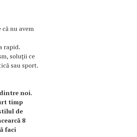
ie că nu avem
a rapid.
sm, soluţii ce
ică sau sport.
 dintre noi.
urt timp
tilul de
ncearcă 8
ă faci