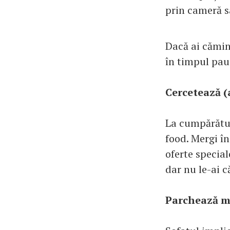
prin cameră sa
Dacă ai căminu
în timpul pau
Cercetează (
La cumpărătur
food. Mergi în
oferte special
dar nu le-ai 
Parchează ma