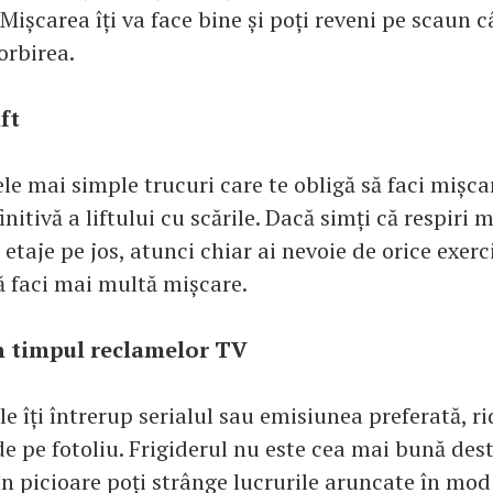
 Mișcarea îți va face bine și poți reveni pe scaun c
orbirea.
ft
le mai simple trucuri care te obligă să faci mișca
initivă a liftului cu scările. Dacă simți că respiri
 etaje pe jos, atunci chiar ai nevoie de orice exerciț
ă faci mai multă mișcare.
n timpul reclamelor TV
 îți întrerup serialul sau emisiunea preferată, ri
e pe fotoliu. Frigiderul nu este cea mai bună dest
 în picioare poți strânge lucrurile aruncate în mo