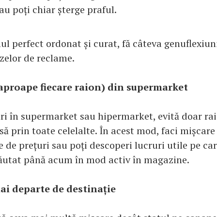
u poți chiar șterge praful.
l perfect ordonat și curat, fă câteva genuflexiun
zelor de reclame.
aproape fiecare raion) din supermarket
i în supermarket sau hipermarket, evită doar ra
să prin toate celelalte. În acest mod, faci mișcare 
e de prețuri sau poți descoperi lucruri utile pe care
căutat până acum în mod activ în magazine.
i departe de destinație