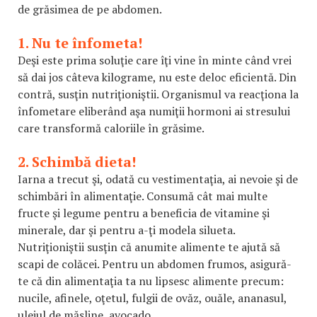
de grăsimea de pe abdomen.
1. Nu te înfometa!
Deşi este prima soluţie care îţi vine în minte când vrei
să dai jos câteva kilograme, nu este deloc eficientă. Din
contră, susţin nutriţioniştii. Organismul va reacţiona la
înfometare eliberând aşa numiţii hormoni ai stresului
care transformă caloriile în grăsime.
2. Schimbă dieta!
Iarna a trecut şi, odată cu vestimentaţia, ai nevoie şi de
schimbări în alimentaţie. Consumă cât mai multe
fructe şi legume pentru a beneficia de vitamine şi
minerale, dar şi pentru a-ţi modela silueta.
Nutriţioniştii susţin că anumite alimente te ajută să
scapi de colăcei. Pentru un abdomen frumos, asigură-
te că din alimentaţia ta nu lipsesc alimente precum:
nucile, afinele, oţetul, fulgii de ovăz, ouăle, ananasul,
uleiul de măsline, avocado.