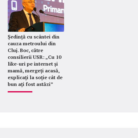
Ședință cu scântei din
cauza metroului din
Cluj. Boc, către
consilierii USR: „Cu 10
like-uri pe internet și
mamă, mergeți acasă,
explicați la soție cât de
bun ați fost astăzi”