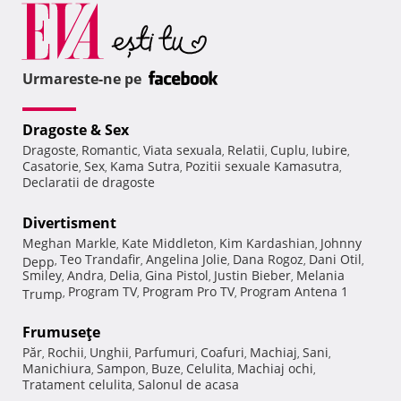
Urmareste-ne pe
Dragoste & Sex
Dragoste
Romantic
Viata sexuala
Relatii
Cuplu
Iubire
,
,
,
,
,
,
Casatorie
Sex
Kama Sutra
Pozitii sexuale Kamasutra
,
,
,
,
Declaratii de dragoste
Divertisment
Meghan Markle
Kate Middleton
Kim Kardashian
Johnny
,
,
,
Teo Trandafir
Angelina Jolie
Dana Rogoz
Dani Otil
Depp
,
,
,
,
,
Smiley
Andra
Delia
Gina Pistol
Justin Bieber
Melania
,
,
,
,
,
Program TV
Program Pro TV
Program Antena 1
Trump
,
,
,
Frumuseţe
Păr
Rochii
Unghii
Parfumuri
Coafuri
Machiaj
Sani
,
,
,
,
,
,
,
Manichiura
Sampon
Buze
Celulita
Machiaj ochi
,
,
,
,
,
Tratament celulita
Salonul de acasa
,