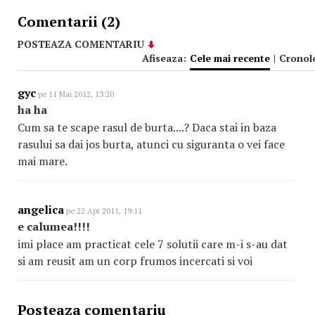
Comentarii (2)
POSTEAZA COMENTARIU
Afiseaza:
Cele mai recente
|
Cronol
gyc
pe 11 Mai 2012, 13:20
ha ha
Cum sa te scape rasul de burta....? Daca stai in baza
rasului sa dai jos burta, atunci cu siguranta o vei face
mai mare.
angelica
pe 22 Apr 2011, 19:11
e calumea!!!!
imi place am practicat cele 7 solutii care m-i s-au dat
si am reusit am un corp frumos incercati si voi
Posteaza comentariu