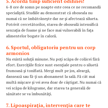
5. Acordă timp suficient odihnei!
6-8 ore de somn pe noapte este ceea ce ne recomandă
specialiştii. Studiile au demonstrat că oboseala nu
numai că ne îmbătrâneşte dar ne şi afectează silueta.
Potrivit cercetătorilor, starea de oboseală intensifică
senzaţia de foame şi ne face mai vulnerabili în faţa
alimentelor bogate în calorii.
6. Sportul, obligatoriu pentru un corp
armonios
Nu există soluţii minune. Nu poţi scăpa de colăcei fără
efort. Exerciţiile fizice sunt esenţiale pentru o siluetă
frumoasă şi tonifiată. Mergi mult pe jos, aleargă,
dansează sau fă-ţi un abonament la sală. Fă cât mai
multă mişcare şi vei avea doar de câştigat. Nu numai că
vei scăpa de kilograme, dar starea ta generală de
sănătate se va îmbunătăţi.
7. Lipoaspiraţia, intervenţia care te