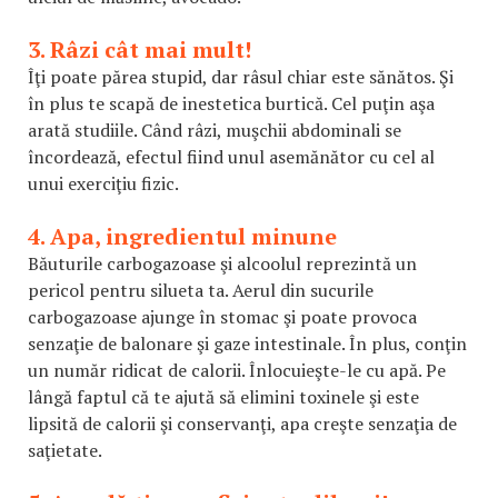
3. Râzi cât mai mult!
Îţi poate părea stupid, dar râsul chiar este sănătos. Şi
în plus te scapă de inestetica burtică. Cel puţin aşa
arată studiile. Când râzi, muşchii abdominali se
încordează, efectul fiind unul asemănător cu cel al
unui exerciţiu fizic.
4. Apa, ingredientul minune
Băuturile carbogazoase şi alcoolul reprezintă un
pericol pentru silueta ta. Aerul din sucurile
carbogazoase ajunge în stomac şi poate provoca
senzaţie de balonare şi gaze intestinale. În plus, conţin
un număr ridicat de calorii. Înlocuieşte-le cu apă. Pe
lângă faptul că te ajută să elimini toxinele şi este
lipsită de calorii şi conservanţi, apa creşte senzaţia de
saţietate.