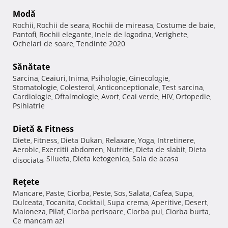
Modă
Rochii
Rochii de seara
Rochii de mireasa
Costume de baie
,
,
,
,
Pantofi
Rochii elegante
Inele de logodna
Verighete
,
,
,
,
Ochelari de soare
Tendinte 2020
,
Sănătate
Sarcina
Ceaiuri
Inima
Psihologie
Ginecologie
,
,
,
,
,
Stomatologie
Colesterol
Anticonceptionale
Test sarcina
,
,
,
,
Cardiologie
Oftalmologie
Avort
Ceai verde
HIV
Ortopedie
,
,
,
,
,
,
Psihiatrie
Dietă & Fitness
Diete
Fitness
Dieta Dukan
Relaxare
Yoga
Intretinere
,
,
,
,
,
,
Aerobic
Exercitii abdomen
Nutritie
Dieta de slabit
Dieta
,
,
,
,
Silueta
Dieta ketogenica
Sala de acasa
disociata
,
,
,
Reţete
Mancare
Paste
Ciorba
Peste
Sos
Salata
Cafea
Supa
,
,
,
,
,
,
,
,
Dulceata
Tocanita
Cocktail
Supa crema
Aperitive
Desert
,
,
,
,
,
,
Maioneza
Pilaf
Ciorba perisoare
Ciorba pui
Ciorba burta
,
,
,
,
,
Ce mancam azi