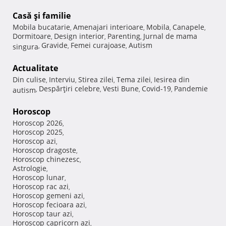
Casă şi familie
Mobila bucatarie
Amenajari interioare
Mobila
Canapele
,
,
,
,
Dormitoare
Design interior
Parenting
Jurnal de mama
,
,
,
Gravide
Femei curajoase
Autism
singura
,
,
,
Actualitate
Din culise
Interviu
Stirea zilei
Tema zilei
Iesirea din
,
,
,
,
Despărţiri celebre
Vesti Bune
Covid-19
Pandemie
autism
,
,
,
,
Horoscop
Horoscop 2026
,
Horoscop 2025
,
Horoscop azi
,
Horoscop dragoste
,
Horoscop chinezesc
,
Astrologie
,
Horoscop lunar
,
Horoscop rac azi
,
Horoscop gemeni azi
,
Horoscop fecioara azi
,
Horoscop taur azi
,
Horoscop capricorn azi
,