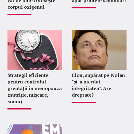
cât de bine folosește
apar primele schimbări
corpul oxigenul
Strategii eficiente
Elon, supărat pe Nolan:
pentru controlul
"şi-a pierdut
greutății în menopauză
integritatea". Are
(nutriție, mișcare,
dreptate?
somn)