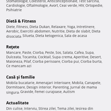
Stomatologie
Colesterol
Anticonceptionale
Test sarcina
,
,
,
,
Cardiologie
Oftalmologie
Avort
Ceai verde
HIV
Ortopedie
,
,
,
,
,
,
Psihiatrie
Dietă & Fitness
Diete
Fitness
Dieta Dukan
Relaxare
Yoga
Intretinere
,
,
,
,
,
,
Aerobic
Exercitii abdomen
Nutritie
Dieta de slabit
Dieta
,
,
,
,
Silueta
Dieta ketogenica
Sala de acasa
disociata
,
,
,
Reţete
Mancare
Paste
Ciorba
Peste
Sos
Salata
Cafea
Supa
,
,
,
,
,
,
,
,
Dulceata
Tocanita
Cocktail
Supa crema
Aperitive
Desert
,
,
,
,
,
,
Maioneza
Pilaf
Ciorba perisoare
Ciorba pui
Ciorba burta
,
,
,
,
,
Ce mancam azi
Casă şi familie
Mobila bucatarie
Amenajari interioare
Mobila
Canapele
,
,
,
,
Dormitoare
Design interior
Parenting
Jurnal de mama
,
,
,
Gravide
Femei curajoase
Autism
singura
,
,
,
Actualitate
Din culise
Interviu
Stirea zilei
Tema zilei
Iesirea din
,
,
,
,