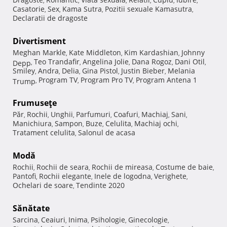
,
,
,
,
,
,
Casatorie
Sex
Kama Sutra
Pozitii sexuale Kamasutra
,
,
,
,
Declaratii de dragoste
Divertisment
Meghan Markle
Kate Middleton
Kim Kardashian
Johnny
,
,
,
Teo Trandafir
Angelina Jolie
Dana Rogoz
Dani Otil
Depp
,
,
,
,
,
Smiley
Andra
Delia
Gina Pistol
Justin Bieber
Melania
,
,
,
,
,
Program TV
Program Pro TV
Program Antena 1
Trump
,
,
,
Frumuseţe
Păr
Rochii
Unghii
Parfumuri
Coafuri
Machiaj
Sani
,
,
,
,
,
,
,
Manichiura
Sampon
Buze
Celulita
Machiaj ochi
,
,
,
,
,
Tratament celulita
Salonul de acasa
,
Modă
Rochii
Rochii de seara
Rochii de mireasa
Costume de baie
,
,
,
,
Pantofi
Rochii elegante
Inele de logodna
Verighete
,
,
,
,
Ochelari de soare
Tendinte 2020
,
Sănătate
Sarcina
Ceaiuri
Inima
Psihologie
Ginecologie
,
,
,
,
,