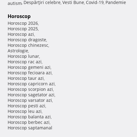
Despărţiri celebre
Vesti Bune
Covid-19
Pandemie
autism
,
,
,
,
Horoscop
Horoscop 2026
,
Horoscop 2025
,
Horoscop azi
,
Horoscop dragoste
,
Horoscop chinezesc
,
Astrologie
,
Horoscop lunar
,
Horoscop rac azi
,
Horoscop gemeni azi
,
Horoscop fecioara azi
,
Horoscop taur azi
,
Horoscop capricorn azi
,
Horoscop scorpion azi
,
Horoscop sagetator azi
,
Horoscop varsator azi
,
Horoscop pesti azi
,
Horoscop leu azi
,
Horoscop balanta azi
,
Horoscop berbec azi
,
Horoscop saptamanal