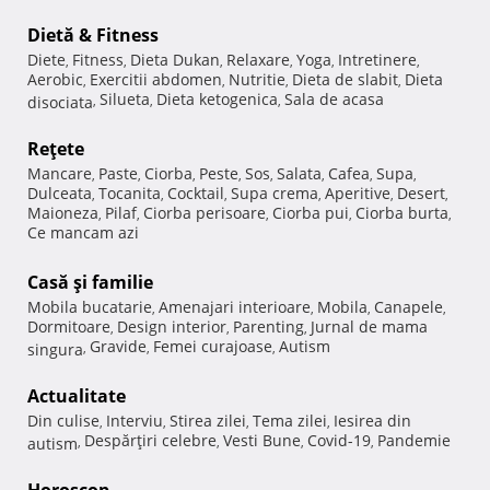
Dietă & Fitness
Diete
Fitness
Dieta Dukan
Relaxare
Yoga
Intretinere
,
,
,
,
,
,
Aerobic
Exercitii abdomen
Nutritie
Dieta de slabit
Dieta
,
,
,
,
Silueta
Dieta ketogenica
Sala de acasa
disociata
,
,
,
Reţete
Mancare
Paste
Ciorba
Peste
Sos
Salata
Cafea
Supa
,
,
,
,
,
,
,
,
Dulceata
Tocanita
Cocktail
Supa crema
Aperitive
Desert
,
,
,
,
,
,
Maioneza
Pilaf
Ciorba perisoare
Ciorba pui
Ciorba burta
,
,
,
,
,
Ce mancam azi
Casă şi familie
Mobila bucatarie
Amenajari interioare
Mobila
Canapele
,
,
,
,
Dormitoare
Design interior
Parenting
Jurnal de mama
,
,
,
Gravide
Femei curajoase
Autism
singura
,
,
,
Actualitate
Din culise
Interviu
Stirea zilei
Tema zilei
Iesirea din
,
,
,
,
Despărţiri celebre
Vesti Bune
Covid-19
Pandemie
autism
,
,
,
,