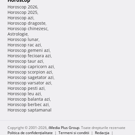
Horoscop
Horoscop 2026
,
Horoscop 2025
,
Horoscop azi
,
Horoscop dragoste
,
Horoscop chinezesc
,
Astrologie
,
Horoscop lunar
,
Horoscop rac azi
,
Horoscop gemeni azi
,
Horoscop fecioara azi
,
Horoscop taur azi
,
Horoscop capricorn azi
,
Horoscop scorpion azi
,
Horoscop sagetator azi
,
Horoscop varsator azi
,
Horoscop pesti azi
,
Horoscop leu azi
,
Horoscop balanta azi
,
Horoscop berbec azi
,
Horoscop saptamanal
Copyright © 2001-2026,
iMedia Plus Group
. Toate drepturile rezervate
Politica de confidențialitate
|
Termeni si conditii
|
Redacţia
|