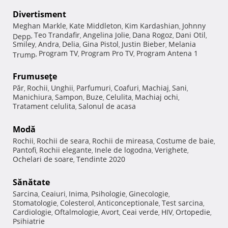
Divertisment
Meghan Markle
Kate Middleton
Kim Kardashian
Johnny
,
,
,
Teo Trandafir
Angelina Jolie
Dana Rogoz
Dani Otil
Depp
,
,
,
,
,
Smiley
Andra
Delia
Gina Pistol
Justin Bieber
Melania
,
,
,
,
,
Program TV
Program Pro TV
Program Antena 1
Trump
,
,
,
Frumuseţe
Păr
Rochii
Unghii
Parfumuri
Coafuri
Machiaj
Sani
,
,
,
,
,
,
,
Manichiura
Sampon
Buze
Celulita
Machiaj ochi
,
,
,
,
,
Tratament celulita
Salonul de acasa
,
Modă
Rochii
Rochii de seara
Rochii de mireasa
Costume de baie
,
,
,
,
Pantofi
Rochii elegante
Inele de logodna
Verighete
,
,
,
,
Ochelari de soare
Tendinte 2020
,
Sănătate
Sarcina
Ceaiuri
Inima
Psihologie
Ginecologie
,
,
,
,
,
Stomatologie
Colesterol
Anticonceptionale
Test sarcina
,
,
,
,
Cardiologie
Oftalmologie
Avort
Ceai verde
HIV
Ortopedie
,
,
,
,
,
,
Psihiatrie