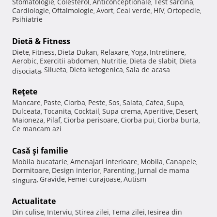
Stomatologie
Colesterol
Anticonceptionale
Test sarcina
,
,
,
,
Cardiologie
Oftalmologie
Avort
Ceai verde
HIV
Ortopedie
,
,
,
,
,
,
Psihiatrie
Dietă & Fitness
Diete
Fitness
Dieta Dukan
Relaxare
Yoga
Intretinere
,
,
,
,
,
,
Aerobic
Exercitii abdomen
Nutritie
Dieta de slabit
Dieta
,
,
,
,
Silueta
Dieta ketogenica
Sala de acasa
disociata
,
,
,
Reţete
Mancare
Paste
Ciorba
Peste
Sos
Salata
Cafea
Supa
,
,
,
,
,
,
,
,
Dulceata
Tocanita
Cocktail
Supa crema
Aperitive
Desert
,
,
,
,
,
,
Maioneza
Pilaf
Ciorba perisoare
Ciorba pui
Ciorba burta
,
,
,
,
,
Ce mancam azi
Casă şi familie
Mobila bucatarie
Amenajari interioare
Mobila
Canapele
,
,
,
,
Dormitoare
Design interior
Parenting
Jurnal de mama
,
,
,
Gravide
Femei curajoase
Autism
singura
,
,
,
Actualitate
Din culise
Interviu
Stirea zilei
Tema zilei
Iesirea din
,
,
,
,