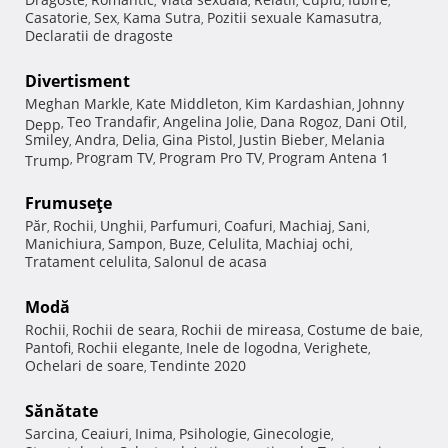
,
,
,
,
,
,
Casatorie
Sex
Kama Sutra
Pozitii sexuale Kamasutra
,
,
,
,
Declaratii de dragoste
Divertisment
Meghan Markle
Kate Middleton
Kim Kardashian
Johnny
,
,
,
Teo Trandafir
Angelina Jolie
Dana Rogoz
Dani Otil
Depp
,
,
,
,
,
Smiley
Andra
Delia
Gina Pistol
Justin Bieber
Melania
,
,
,
,
,
Program TV
Program Pro TV
Program Antena 1
Trump
,
,
,
Frumuseţe
Păr
Rochii
Unghii
Parfumuri
Coafuri
Machiaj
Sani
,
,
,
,
,
,
,
Manichiura
Sampon
Buze
Celulita
Machiaj ochi
,
,
,
,
,
Tratament celulita
Salonul de acasa
,
Modă
Rochii
Rochii de seara
Rochii de mireasa
Costume de baie
,
,
,
,
Pantofi
Rochii elegante
Inele de logodna
Verighete
,
,
,
,
Ochelari de soare
Tendinte 2020
,
Sănătate
Sarcina
Ceaiuri
Inima
Psihologie
Ginecologie
,
,
,
,
,