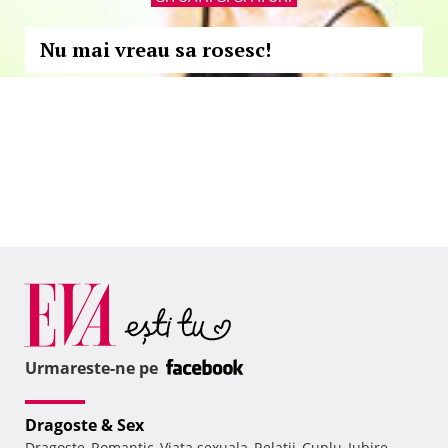
Nu mai vreau sa rosesc!
Urmareste-ne pe
Dragoste & Sex
Dragoste
Romantic
Viata sexuala
Relatii
Cuplu
Iubire