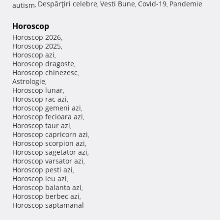
Despărţiri celebre
Vesti Bune
Covid-19
Pandemie
autism
,
,
,
,
Horoscop
Horoscop 2026
,
Horoscop 2025
,
Horoscop azi
,
Horoscop dragoste
,
Horoscop chinezesc
,
Astrologie
,
Horoscop lunar
,
Horoscop rac azi
,
Horoscop gemeni azi
,
Horoscop fecioara azi
,
Horoscop taur azi
,
Horoscop capricorn azi
,
Horoscop scorpion azi
,
Horoscop sagetator azi
,
Horoscop varsator azi
,
Horoscop pesti azi
,
Horoscop leu azi
,
Horoscop balanta azi
,
Horoscop berbec azi
,
Horoscop saptamanal