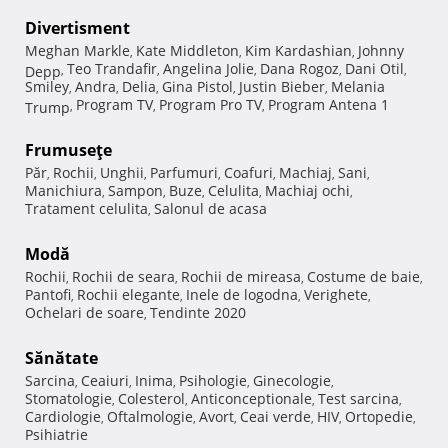
Divertisment
Meghan Markle
Kate Middleton
Kim Kardashian
Johnny
,
,
,
Teo Trandafir
Angelina Jolie
Dana Rogoz
Dani Otil
Depp
,
,
,
,
,
Smiley
Andra
Delia
Gina Pistol
Justin Bieber
Melania
,
,
,
,
,
Program TV
Program Pro TV
Program Antena 1
Trump
,
,
,
Frumuseţe
Păr
Rochii
Unghii
Parfumuri
Coafuri
Machiaj
Sani
,
,
,
,
,
,
,
Manichiura
Sampon
Buze
Celulita
Machiaj ochi
,
,
,
,
,
Tratament celulita
Salonul de acasa
,
Modă
Rochii
Rochii de seara
Rochii de mireasa
Costume de baie
,
,
,
,
Pantofi
Rochii elegante
Inele de logodna
Verighete
,
,
,
,
Ochelari de soare
Tendinte 2020
,
Sănătate
Sarcina
Ceaiuri
Inima
Psihologie
Ginecologie
,
,
,
,
,
Stomatologie
Colesterol
Anticonceptionale
Test sarcina
,
,
,
,
Cardiologie
Oftalmologie
Avort
Ceai verde
HIV
Ortopedie
,
,
,
,
,
,
Psihiatrie