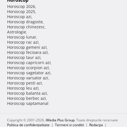
Horoscop
Horoscop 2026
,
Horoscop 2025
,
Horoscop azi
,
Horoscop dragoste
,
Horoscop chinezesc
,
Astrologie
,
Horoscop lunar
,
Horoscop rac azi
,
Horoscop gemeni azi
,
Horoscop fecioara azi
,
Horoscop taur azi
,
Horoscop capricorn azi
,
Horoscop scorpion azi
,
Horoscop sagetator azi
,
Horoscop varsator azi
,
Horoscop pesti azi
,
Horoscop leu azi
,
Horoscop balanta azi
,
Horoscop berbec azi
,
Horoscop saptamanal
Copyright © 2001-2026,
iMedia Plus Group
. Toate drepturile rezervate
Politica de confidențialitate
|
Termeni si conditii
|
Redacţia
|