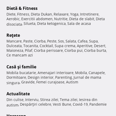
Dietă & Fitness
Diete
Fitness
Dieta Dukan
Relaxare
Yoga
Intretinere
,
,
,
,
,
,
Aerobic
Exercitii abdomen
Nutritie
Dieta de slabit
Dieta
,
,
,
,
Silueta
Dieta ketogenica
Sala de acasa
disociata
,
,
,
Reţete
Mancare
Paste
Ciorba
Peste
Sos
Salata
Cafea
Supa
,
,
,
,
,
,
,
,
Dulceata
Tocanita
Cocktail
Supa crema
Aperitive
Desert
,
,
,
,
,
,
Maioneza
Pilaf
Ciorba perisoare
Ciorba pui
Ciorba burta
,
,
,
,
,
Ce mancam azi
Casă şi familie
Mobila bucatarie
Amenajari interioare
Mobila
Canapele
,
,
,
,
Dormitoare
Design interior
Parenting
Jurnal de mama
,
,
,
Gravide
Femei curajoase
Autism
singura
,
,
,
Actualitate
Din culise
Interviu
Stirea zilei
Tema zilei
Iesirea din
,
,
,
,
Despărţiri celebre
Vesti Bune
Covid-19
Pandemie
autism
,
,
,
,