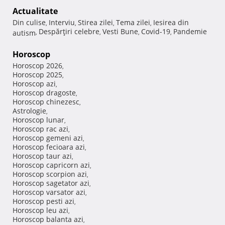
Actualitate
Din culise
Interviu
Stirea zilei
Tema zilei
Iesirea din
,
,
,
,
Despărţiri celebre
Vesti Bune
Covid-19
Pandemie
autism
,
,
,
,
Horoscop
Horoscop 2026
,
Horoscop 2025
,
Horoscop azi
,
Horoscop dragoste
,
Horoscop chinezesc
,
Astrologie
,
Horoscop lunar
,
Horoscop rac azi
,
Horoscop gemeni azi
,
Horoscop fecioara azi
,
Horoscop taur azi
,
Horoscop capricorn azi
,
Horoscop scorpion azi
,
Horoscop sagetator azi
,
Horoscop varsator azi
,
Horoscop pesti azi
,
Horoscop leu azi
,
Horoscop balanta azi
,