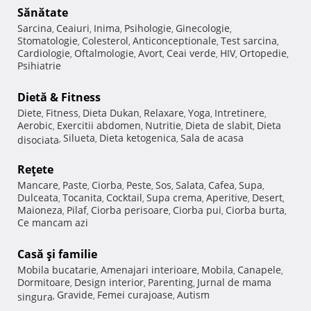
Sănătate
Sarcina
Ceaiuri
Inima
Psihologie
Ginecologie
,
,
,
,
,
Stomatologie
Colesterol
Anticonceptionale
Test sarcina
,
,
,
,
Cardiologie
Oftalmologie
Avort
Ceai verde
HIV
Ortopedie
,
,
,
,
,
,
Psihiatrie
Dietă & Fitness
Diete
Fitness
Dieta Dukan
Relaxare
Yoga
Intretinere
,
,
,
,
,
,
Aerobic
Exercitii abdomen
Nutritie
Dieta de slabit
Dieta
,
,
,
,
Silueta
Dieta ketogenica
Sala de acasa
disociata
,
,
,
Reţete
Mancare
Paste
Ciorba
Peste
Sos
Salata
Cafea
Supa
,
,
,
,
,
,
,
,
Dulceata
Tocanita
Cocktail
Supa crema
Aperitive
Desert
,
,
,
,
,
,
Maioneza
Pilaf
Ciorba perisoare
Ciorba pui
Ciorba burta
,
,
,
,
,
Ce mancam azi
Casă şi familie
Mobila bucatarie
Amenajari interioare
Mobila
Canapele
,
,
,
,
Dormitoare
Design interior
Parenting
Jurnal de mama
,
,
,
Gravide
Femei curajoase
Autism
singura
,
,
,