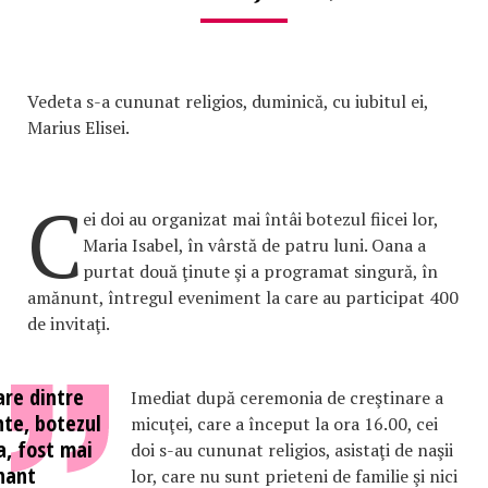
Vedeta s-a cununat religios, duminică, cu iubitul ei,
Marius Elisei.
C
ei doi au organizat mai întâi botezul fiicei lor,
Maria Isabel, în vârstă de patru luni. Oana a
purtat două ţinute şi a programat singură, în
amănunt, întregul eveniment la care au participat 400
de invitaţi.
are dintre
Imediat după ceremonia de creştinare a
te, botezul
micuţei, care a început la ora 16.00, cei
a, fost mai
doi s-au cununat religios, asistaţi de naşii
nant
lor, care nu sunt prieteni de familie şi nici