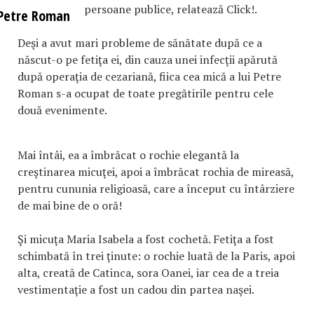
persoane publice, relatează Click!.
Petre Roman
Deşi a avut mari probleme de sănătate după ce a
născut-o pe fetiţa ei, din cauza unei infecţii apărută
după operaţia de cezariană, fiica cea mică a lui Petre
Roman s-a ocupat de toate pregătirile pentru cele
două evenimente.
Mai întâi, ea a îmbrăcat o rochie elegantă la
creştinarea micuţei, apoi a îmbrăcat rochia de mireasă,
pentru cununia religioasă, care a început cu întârziere
de mai bine de o oră!
Şi micuţa Maria Isabela a fost cochetă. Fetiţa a fost
schimbată în trei ţinute: o rochie luată de la Paris, apoi
alta, creată de Catinca, sora Oanei, iar cea de a treia
vestimentaţie a fost un cadou din partea naşei.