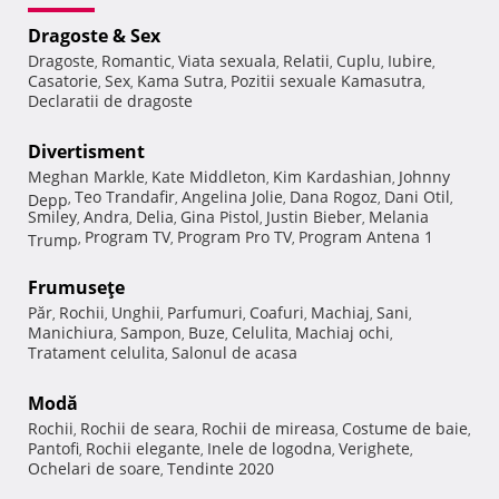
Dragoste & Sex
Dragoste
Romantic
Viata sexuala
Relatii
Cuplu
Iubire
,
,
,
,
,
,
Casatorie
Sex
Kama Sutra
Pozitii sexuale Kamasutra
,
,
,
,
Declaratii de dragoste
Divertisment
Meghan Markle
Kate Middleton
Kim Kardashian
Johnny
,
,
,
Teo Trandafir
Angelina Jolie
Dana Rogoz
Dani Otil
Depp
,
,
,
,
,
Smiley
Andra
Delia
Gina Pistol
Justin Bieber
Melania
,
,
,
,
,
Program TV
Program Pro TV
Program Antena 1
Trump
,
,
,
Frumuseţe
Păr
Rochii
Unghii
Parfumuri
Coafuri
Machiaj
Sani
,
,
,
,
,
,
,
Manichiura
Sampon
Buze
Celulita
Machiaj ochi
,
,
,
,
,
Tratament celulita
Salonul de acasa
,
Modă
Rochii
Rochii de seara
Rochii de mireasa
Costume de baie
,
,
,
,
Pantofi
Rochii elegante
Inele de logodna
Verighete
,
,
,
,
Ochelari de soare
Tendinte 2020
,