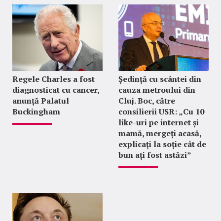
Regele Charles a fost
Ședință cu scântei din
diagnosticat cu cancer,
cauza metroului din
anunță Palatul
Cluj. Boc, către
Buckingham
consilierii USR: „Cu 10
like-uri pe internet și
mamă, mergeți acasă,
explicați la soție cât de
bun ați fost astăzi”