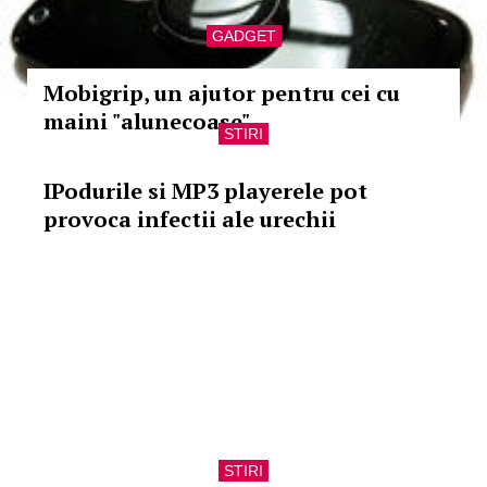
GADGET
Mobigrip, un ajutor pentru cei cu
maini "alunecoase"
STIRI
IPodurile si MP3 playerele pot
provoca infectii ale urechii
STIRI