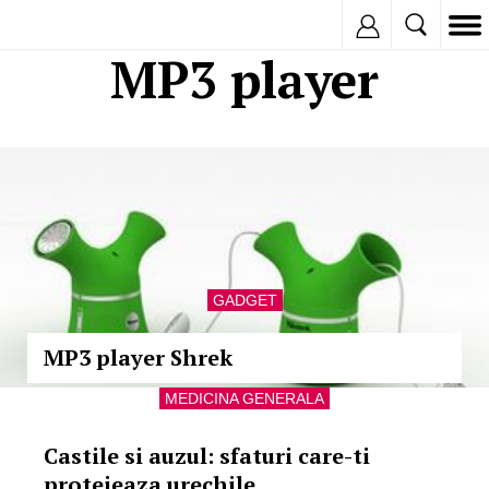
Inregistreaza
MP3 player
GADGET
MP3 player Shrek
MEDICINA GENERALA
Castile si auzul: sfaturi care-ti
protejeaza urechile