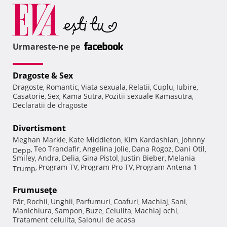
Urmareste-ne pe
Dragoste & Sex
Dragoste
Romantic
Viata sexuala
Relatii
Cuplu
Iubire
,
,
,
,
,
,
Casatorie
Sex
Kama Sutra
Pozitii sexuale Kamasutra
,
,
,
,
Declaratii de dragoste
Divertisment
Meghan Markle
Kate Middleton
Kim Kardashian
Johnny
,
,
,
Teo Trandafir
Angelina Jolie
Dana Rogoz
Dani Otil
Depp
,
,
,
,
,
Smiley
Andra
Delia
Gina Pistol
Justin Bieber
Melania
,
,
,
,
,
Program TV
Program Pro TV
Program Antena 1
Trump
,
,
,
Frumuseţe
Păr
Rochii
Unghii
Parfumuri
Coafuri
Machiaj
Sani
,
,
,
,
,
,
,
Manichiura
Sampon
Buze
Celulita
Machiaj ochi
,
,
,
,
,
Tratament celulita
Salonul de acasa
,