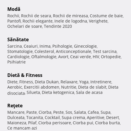
Modă
Rochii
Rochii de seara
Rochii de mireasa
Costume de baie
,
,
,
,
Pantofi
Rochii elegante
Inele de logodna
Verighete
,
,
,
,
Ochelari de soare
Tendinte 2020
,
Sănătate
Sarcina
Ceaiuri
Inima
Psihologie
Ginecologie
,
,
,
,
,
Stomatologie
Colesterol
Anticonceptionale
Test sarcina
,
,
,
,
Cardiologie
Oftalmologie
Avort
Ceai verde
HIV
Ortopedie
,
,
,
,
,
,
Psihiatrie
Dietă & Fitness
Diete
Fitness
Dieta Dukan
Relaxare
Yoga
Intretinere
,
,
,
,
,
,
Aerobic
Exercitii abdomen
Nutritie
Dieta de slabit
Dieta
,
,
,
,
Silueta
Dieta ketogenica
Sala de acasa
disociata
,
,
,
Reţete
Mancare
Paste
Ciorba
Peste
Sos
Salata
Cafea
Supa
,
,
,
,
,
,
,
,
Dulceata
Tocanita
Cocktail
Supa crema
Aperitive
Desert
,
,
,
,
,
,
Maioneza
Pilaf
Ciorba perisoare
Ciorba pui
Ciorba burta
,
,
,
,
,
Ce mancam azi