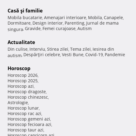
Casă şi familie
Mobila bucatarie
Amenajari interioare
Mobila
Canapele
,
,
,
,
Dormitoare
Design interior
Parenting
Jurnal de mama
,
,
,
Gravide
Femei curajoase
Autism
singura
,
,
,
Actualitate
Din culise
Interviu
Stirea zilei
Tema zilei
Iesirea din
,
,
,
,
Despărţiri celebre
Vesti Bune
Covid-19
Pandemie
autism
,
,
,
,
Horoscop
Horoscop 2026
,
Horoscop 2025
,
Horoscop azi
,
Horoscop dragoste
,
Horoscop chinezesc
,
Astrologie
,
Horoscop lunar
,
Horoscop rac azi
,
Horoscop gemeni azi
,
Horoscop fecioara azi
,
Horoscop taur azi
,
Horoscop capricorn azi
,