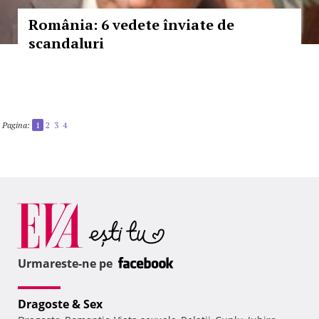
România: 6 vedete înviate de
scandaluri
Pagina:
1
2
3
4
Urmareste-ne pe
Dragoste & Sex