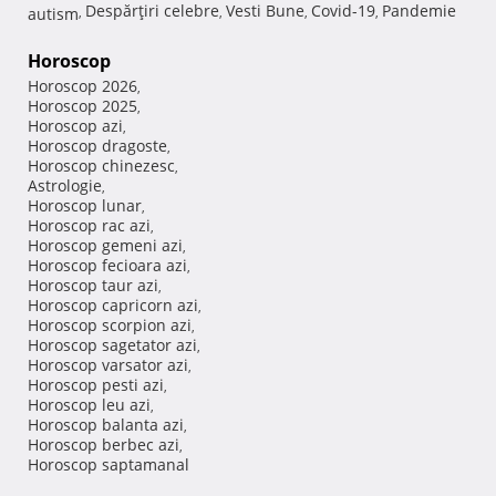
Despărţiri celebre
Vesti Bune
Covid-19
Pandemie
autism
,
,
,
,
Horoscop
Horoscop 2026
,
Horoscop 2025
,
Horoscop azi
,
Horoscop dragoste
,
Horoscop chinezesc
,
Astrologie
,
Horoscop lunar
,
Horoscop rac azi
,
Horoscop gemeni azi
,
Horoscop fecioara azi
,
Horoscop taur azi
,
Horoscop capricorn azi
,
Horoscop scorpion azi
,
Horoscop sagetator azi
,
Horoscop varsator azi
,
Horoscop pesti azi
,
Horoscop leu azi
,
Horoscop balanta azi
,
Horoscop berbec azi
,
Horoscop saptamanal