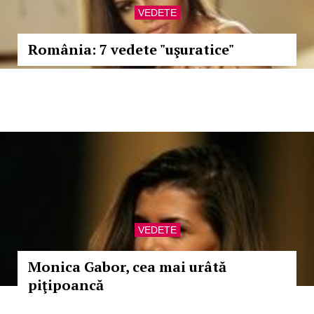
VEDETE
România: 7 vedete "uşuratice"
VEDETE
Monica Gabor, cea mai urâtă
piţipoancă