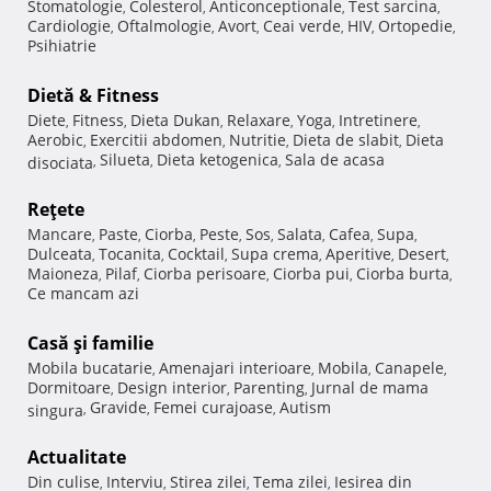
Stomatologie
Colesterol
Anticonceptionale
Test sarcina
,
,
,
,
Cardiologie
Oftalmologie
Avort
Ceai verde
HIV
Ortopedie
,
,
,
,
,
,
Psihiatrie
Dietă & Fitness
Diete
Fitness
Dieta Dukan
Relaxare
Yoga
Intretinere
,
,
,
,
,
,
Aerobic
Exercitii abdomen
Nutritie
Dieta de slabit
Dieta
,
,
,
,
Silueta
Dieta ketogenica
Sala de acasa
disociata
,
,
,
Reţete
Mancare
Paste
Ciorba
Peste
Sos
Salata
Cafea
Supa
,
,
,
,
,
,
,
,
Dulceata
Tocanita
Cocktail
Supa crema
Aperitive
Desert
,
,
,
,
,
,
Maioneza
Pilaf
Ciorba perisoare
Ciorba pui
Ciorba burta
,
,
,
,
,
Ce mancam azi
Casă şi familie
Mobila bucatarie
Amenajari interioare
Mobila
Canapele
,
,
,
,
Dormitoare
Design interior
Parenting
Jurnal de mama
,
,
,
Gravide
Femei curajoase
Autism
singura
,
,
,
Actualitate
Din culise
Interviu
Stirea zilei
Tema zilei
Iesirea din
,
,
,
,