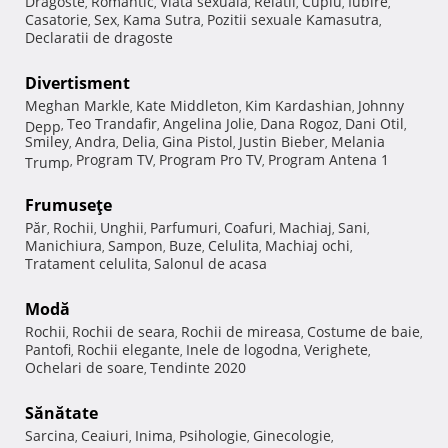
Dragoste
Romantic
Viata sexuala
Relatii
Cuplu
Iubire
,
,
,
,
,
,
Casatorie
Sex
Kama Sutra
Pozitii sexuale Kamasutra
,
,
,
,
Declaratii de dragoste
Divertisment
Meghan Markle
Kate Middleton
Kim Kardashian
Johnny
,
,
,
Teo Trandafir
Angelina Jolie
Dana Rogoz
Dani Otil
Depp
,
,
,
,
,
Smiley
Andra
Delia
Gina Pistol
Justin Bieber
Melania
,
,
,
,
,
Program TV
Program Pro TV
Program Antena 1
Trump
,
,
,
Frumuseţe
Păr
Rochii
Unghii
Parfumuri
Coafuri
Machiaj
Sani
,
,
,
,
,
,
,
Manichiura
Sampon
Buze
Celulita
Machiaj ochi
,
,
,
,
,
Tratament celulita
Salonul de acasa
,
Modă
Rochii
Rochii de seara
Rochii de mireasa
Costume de baie
,
,
,
,
Pantofi
Rochii elegante
Inele de logodna
Verighete
,
,
,
,
Ochelari de soare
Tendinte 2020
,
Sănătate
Sarcina
Ceaiuri
Inima
Psihologie
Ginecologie
,
,
,
,
,